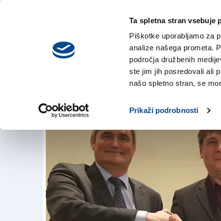
Ta spletna stran vsebuje 
VREME
sreda,
DANES
Piškotke uporabljamo za pr
5. avgusta 2026
analize našega prometa. Po
področja družbenih medijev,
ste jim jih posredovali ali 
Podpisali dogovor 
našo spletno stran, se mora
16. mar. 2018 | 18:38
Prikaži podrobnosti