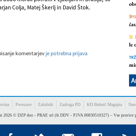
obs
rjan Colja, Matej Škerlj in David Štok.
ŠP
ča
ŠE
le
 pisanje komentarjev
je potrebna prijava
TRŽ
mi
A
ovina
Povezave
Založnik
Zadruga PD
KD Bubnič Magajna
Nar
ht
2026
© DZP doo - PRAE srl (št.DDV - P.IVA 00830510327) – Vse pravice p