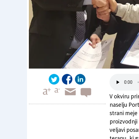
V okviru pr
naselju Port
strani meje
proizvodnji 
Podpisali dogovor o teranu
veljavi pos
teranu, ki g