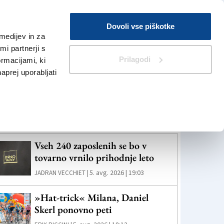
Prijava
Dovoli vse piškotke
medijev in za
Iskanje
V Kioskih
i partnerji s
Prilagodi
ormacijami, ki
naprej uporabljati
eč novic
Vseh 240 zaposlenih se bo v
tovarno vrnilo prihodnje leto
5. avg. 2026 | 19:03
JADRAN VECCHIET |
»Hat-trick« Milana, Daniel
Skerl ponovno peti