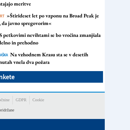
tajajo meritve
»Štirideset let po vzponu na Broad Peak je
ORT
s, da javno spregovorim«
S petkovimi nevihtami se bo vročina zmanjšala
 delno in prehodno
Na vzhodnem Krasu sta se v desetih
AŠKA
nutah vnela dva požara
nkete
očnine
GDPR
Cookie
ridržane