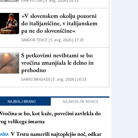
5. avg. 2026 | 18:13
ERIK PICCINI |
»V slovenskem okolju pozorni
do italijanščine, v italijanskem
pa ne do slovenščine«
5. avg. 2026 | 17:25
SANDOR TENCE |
S petkovimi nevihtami se bo
vročina zmanjšala le delno in
prehodno
5. avg. 2026 | 16:33
DARKO BRADASSI |
NAJBOLJ BRANO
NAJNOVEJŠE NOVICE
Vročina se bo, kot kaže, povečini zavlekla do
rog velikega šmarna
V Trstu namerili najtoplejšo noč, odkar
AŠKA