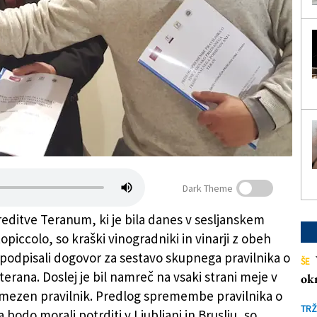
Dark Theme
ireditve Teranum, ki je bila danes v sesljanskem
opiccolo, so kraški vinogradniki in vinarji z obeh
 podpisali dogovor za sestavo skupnega pravilnika o
ŠE
terana. Doslej je bil namreč na vsaki strani meje v
ok
amezen pravilnik. Predlog spremembe pravilnika o
TRŽ
a bodo morali potrditi v Ljubljani in Bruslju, so