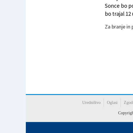
Nocoj ne pozabite pomakniti urinih kazalcev
Sonce bo po 
bo trajal 12
Za branje in
Uredništvo
Oglasi
Zgod
Copyrig