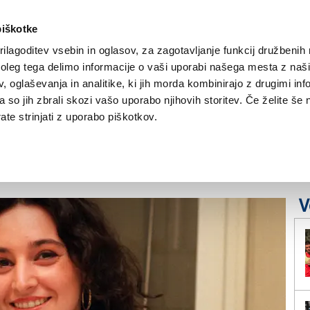
piškotke
ilagoditev vsebin in oglasov, za zagotavljanje funkcij družbenih 
leg tega delimo informacije o vaši uporabi našega mesta z našim
NOVICE
TRŽAŠKA
GORIŠKA
KULTURA
ŠPORT
ŠE
 oglaševanja in analitike, ki jih morda kombinirajo z drugimi inf
pa so jih zbrali skozi vašo uporabo njihovih storitev. Če želite še 
 pomakniti urinih
te strinjati z uporabo piškotkov.
V