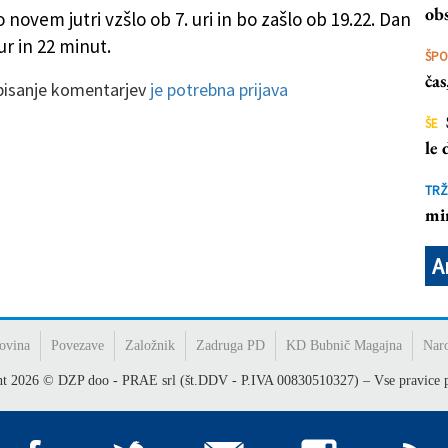
obs
novem jutri vzšlo ob 7. uri in bo zašlo ob 19.22. Dan
 ur in 22 minut.
ŠP
ča
 pisanje komentarjev
je potrebna prijava
ŠE
le
TRŽ
mi
A
ovina
Povezave
Založnik
Zadruga PD
KD Bubnič Magajna
Nar
ht
2026
© DZP doo - PRAE srl (št.DDV - P.IVA 00830510327) – Vse pravice p