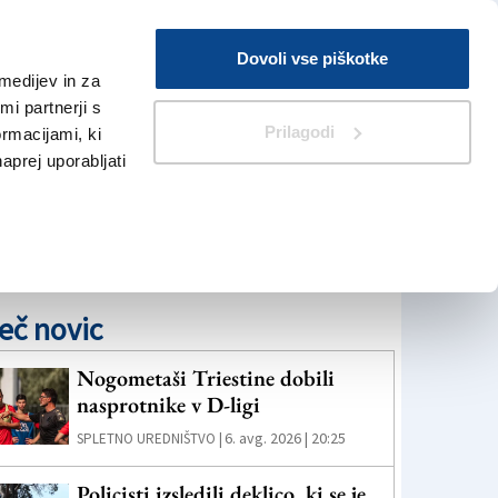
Prijava
Dovoli vse piškotke
medijev in za
Iskanje
V Kioskih
i partnerji s
Prilagodi
ormacijami, ki
naprej uporabljati
eč novic
Nogometaši Triestine dobili
nasprotnike v D-ligi
6. avg. 2026 | 20:25
SPLETNO UREDNIŠTVO |
Policisti izsledili deklico, ki se je