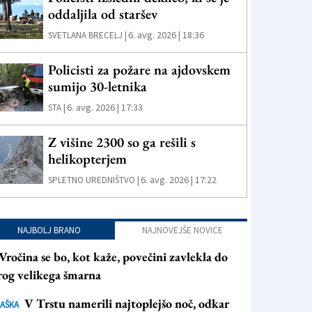
oddaljila od staršev
6. avg. 2026 | 18:36
SVETLANA BRECELJ |
Policisti za požare na ajdovskem
sumijo 30-letnika
6. avg. 2026 | 17:33
STA |
Z višine 2300 so ga rešili s
helikopterjem
6. avg. 2026 | 17:22
SPLETNO UREDNIŠTVO |
NAJBOLJ BRANO
NAJNOVEJŠE NOVICE
Vročina se bo, kot kaže, povečini zavlekla do
rog velikega šmarna
V Trstu namerili najtoplejšo noč, odkar
AŠKA