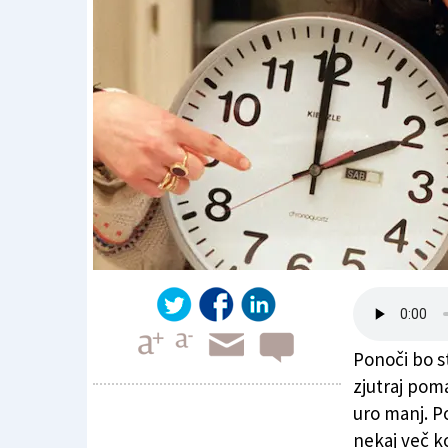
Ponoči bo st
zjutraj poma
uro manj. Po
nekaj več k