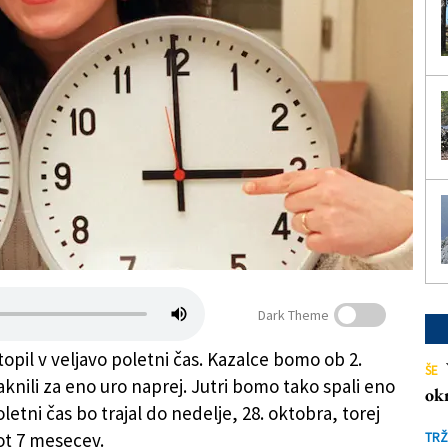
Dark Theme
opil v veljavo poletni čas. Kazalce bomo ob 2.
ŠE
knili za eno uro naprej. Jutri bomo tako spali eno
ok
letni čas bo trajal do nedelje, 28. oktobra, torej
ot 7 mesecev.
TRŽ