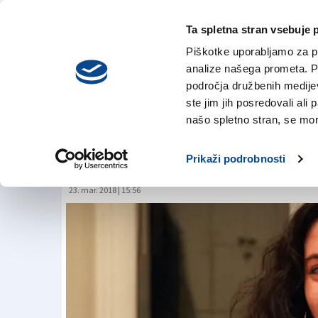
Ta spletna stran vsebuje 
VREME
četrtek,
DANES
Piškotke uporabljamo za pr
6. avgusta 2026
analize našega prometa. Po
področja družbenih medijev,
ste jim jih posredovali ali 
Nocoj ne pozabite
našo spletno stran, se mora
kazalcev
Prikaži podrobnosti
23. mar. 2018 | 15:56