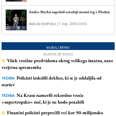
Andro Merkù napolnil osrednji mestni trg v Plodnu
7. avg. 2026 | 16:32
MARJAN KEMPERLE |
NAJBOLJ BRANO
NAJNOVEJŠE NOVICE
Višek vročine predvidoma okrog velikega šmarna, nato
ŠE
verjetna sprememba
Policisti izsledili deklico, ki se je oddaljila od
TRŽAŠKA
staršev
Na Krasu namerili rekordno vročo
TRŽAŠKA
»supertropsko« noč, ki je ne bodo pozabili
Finančni policisti preprečili več kot 90-milijonsko
ŠE