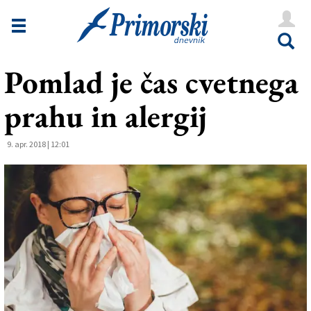
Novice
Tržaška
Pomlad je čas cvetnega
Goriška
prahu in alergij
Kultura
Šport
9. apr. 2018 | 12:01
Še
Vreme
V Kioskih
Uredništvo
Oglasi