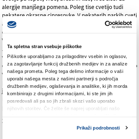
alergije manjšega pomena. Poleg tise cvetijo tudi
nekatere okrasne cipresovke. V nekaterih parkih cveti
ameriški javor (javor jesenovec), lokalno je lahko
obremenitev zraka visoka.
V Primorju se je večji del sezone cipresovk zaključil, v
Ta spletna stran vsebuje piškotke
zraku pa bo še vedno lahko srednje visoka do lokalno
Piškotke uporabljamo za prilagoditev vsebin in oglasov,
visoka obremenitev. Gozdovi gabra že sproščajo
za zagotavljanje funkcij družbenih medijev in za analize
cvetni prah, obremenitve so srednje visoke in se bodo
našega prometa. Poleg tega delimo informacije o vaši
v toplem vremenu hitro povečevale. V zraku bo
uporabi našega mesta z našimi partnerji s področja
prisoten še cvetni prah jesena, topola, vrbe, bresta in
družbenih medijev, oglaševanja in analitike, ki jih morda
javorja jesenovca ter posamezna zrna krišine
kombinirajo z drugimi informacijami, ki ste jim jih
(Parietaria), zaključuje svojo napovved cvetnega
posredovali ali pa so jih zbrali skozi vašo uporabo
prahu ARSO.
njihovih storitev. Če želite še naprej uporabljati našo
spletno stran, se morate strinjati z uporabo piškotkov.
Za branje in pisanje komentarjev
je potrebna prijava
Prikaži podrobnosti