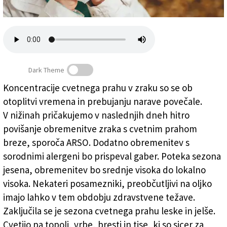
Založnik
Zadruga PD
Naročnine
Dark Theme
Koncentracije cvetnega prahu v zraku so se ob
otoplitvi vremena in prebujanju narave povečale.
Pomlad je čas cvetnega prahu in alergij
V nižinah pričakujemo v naslednjih dneh hitro
povišanje obremenitve zraka s cvetnim prahom
breze, sporoča ARSO. Dodatno obremenitev s
sorodnimi alergeni bo prispeval gaber. Poteka sezona
jesena, obremenitev bo srednje visoka do lokalno
visoka. Nekateri posamezniki, preobčutljivi na oljko
imajo lahko v tem obdobju zdravstvene težave.
Zaključila se je sezona cvetnega prahu leske in jelše.
Cvetijo pa topoli, vrbe, bresti in tise, ki so sicer za