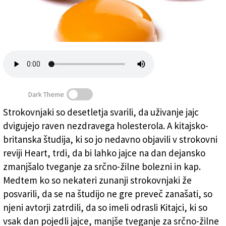
Založnik
Zadruga PD
Naročnine
Dark Theme
Strokovnjaki so desetletja svarili, da uživanje jajc
dvigujejo raven nezdravega holesterola. A kitajsko-
Jajce na dan naj bi odgnalo zdravnika stran
britanska študija, ki so jo nedavno objavili v strokovni
reviji Heart, trdi, da bi lahko jajce na dan dejansko
zmanjšalo tveganje za srčno-žilne bolezni in kap.
Medtem ko so nekateri zunanji strokovnjaki že
posvarili, da se na študijo ne gre preveč zanašati, so
njeni avtorji zatrdili, da so imeli odrasli Kitajci, ki so
vsak dan pojedli jajce, manjše tveganje za srčno-žilne