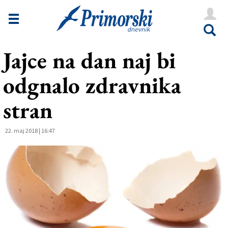
Novice
Tržaška
Jajce na dan naj bi
Goriška
odgnalo zdravnika
Kultura
Šport
stran
Še
22. maj 2018 | 16:47
Vreme
V Kioskih
Uredništvo
Oglasi