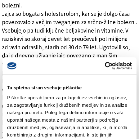
bolezni.
Jajca so bogata s holesterolom, kar se je dolgo časa
povezovalo z večjim tveganjem za srčno-žilne bolezni.
Vsebujejo pa tudi ključne beljakovine in vitamine. V
raziskavi so skoraj devet let preučevali pol milijona
zdravih odraslih, starih od 30 do 79 let. Ugotovili so,
da je dnevno uživanje jajc povezano z manjšim
tveganjem za srčno-žilne bolezni pri posameznikih v
primerjavi s tistimi, ki jajc niso jedli.
Kot je še izpostavila kitajsko-britanska znanstvena
Ta spletna stran vsebuje piškotke
ekipa, je bilo tveganje za hemoragično možgansko
kap med uživalci jajc manjše za 26 odstotkov. Dnevno
Piškotke uporabljamo za prilagoditev vsebin in oglasov,
za zagotavljanje funkcij družbenih medijev in za analize
uživanje jajc je bilo povezano tudi z 18 odstotkov
našega prometa. Poleg tega delimo informacije o vaši
manjšim tveganjem za smrt zaradi srčno-žilnih
uporabi našega mesta z našimi partnerji s področja
bolezni in 28 odstotkov manjšim tveganjem za smrt
družbenih medijev, oglaševanja in analitike, ki jih morda
zaradi hemoragične možganske kapi.
kombinirajo z drugimi informacijami, ki ste jim jih