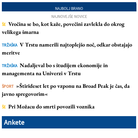
NAJBOLJ BRANO
NAJNOVEJŠE NOVICE
Vročina se bo, kot kaže, povečini zavlekla do okrog
ŠE
velikega šmarna
V Trstu namerili najtoplejšo noč, odkar obstajajo
TRŽAŠKA
meritve
Nadaljeval bo s študijem ekonomije in
TRŽAŠKA
managementa na Univerzi v Trstu
»Štirideset let po vzponu na Broad Peak je čas, da
ŠPORT
javno spregovorim«
Pri Možacu do smrti povozili voznika
ŠE
Ankete