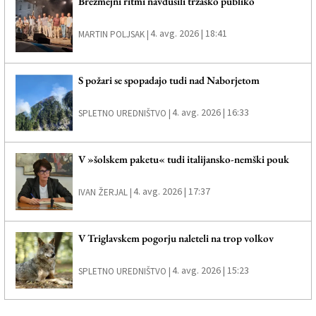
Brezmejni ritmi navdušili tržaško publiko
4. avg. 2026 | 18:41
MARTIN POLJSAK |
S požari se spopadajo tudi nad Naborjetom
4. avg. 2026 | 16:33
SPLETNO UREDNIŠTVO |
V »šolskem paketu« tudi italijansko-nemški pouk
4. avg. 2026 | 17:37
IVAN ŽERJAL |
V Triglavskem pogorju naleteli na trop volkov
4. avg. 2026 | 15:23
SPLETNO UREDNIŠTVO |