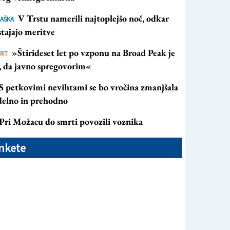
V Trstu namerili najtoplejšo noč, odkar
AŠKA
tajajo meritve
»Štirideset let po vzponu na Broad Peak je
ORT
s, da javno spregovorim«
S petkovimi nevihtami se bo vročina zmanjšala
 delno in prehodno
Pri Možacu do smrti povozili voznika
nkete