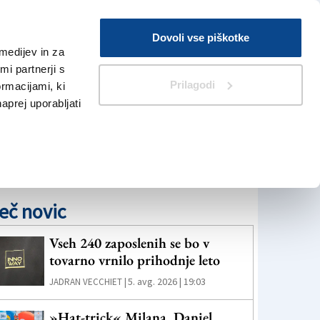
Prijava
Dovoli vse piškotke
medijev in za
Iskanje
V Kioskih
i partnerji s
Prilagodi
ormacijami, ki
naprej uporabljati
eč novic
Vseh 240 zaposlenih se bo v
tovarno vrnilo prihodnje leto
5. avg. 2026 | 19:03
JADRAN VECCHIET |
»Hat-trick« Milana, Daniel