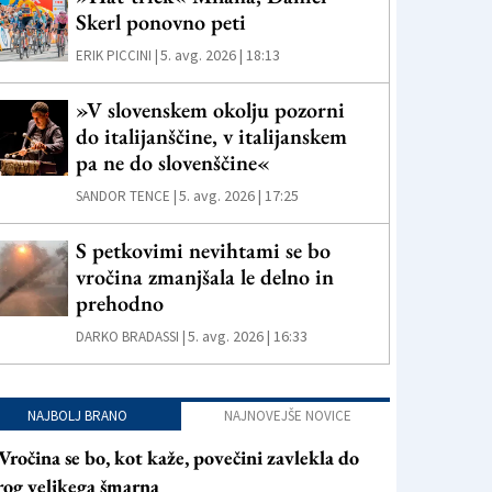
Skerl ponovno peti
5. avg. 2026 | 18:13
ERIK PICCINI |
»V slovenskem okolju pozorni
do italijanščine, v italijanskem
pa ne do slovenščine«
5. avg. 2026 | 17:25
SANDOR TENCE |
S petkovimi nevihtami se bo
vročina zmanjšala le delno in
prehodno
5. avg. 2026 | 16:33
DARKO BRADASSI |
NAJBOLJ BRANO
NAJNOVEJŠE NOVICE
Vročina se bo, kot kaže, povečini zavlekla do
rog velikega šmarna