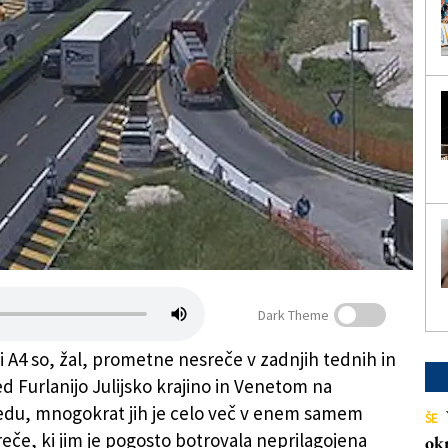
Dark Theme
i A4 so, žal, prometne nesreče v zadnjih tednih in
 Furlanijo Julijsko krajino in Venetom na
du, mnogokrat jih je celo več v enem samem
ŠE
eče, ki jim je pogosto botrovala neprilagojena
ok