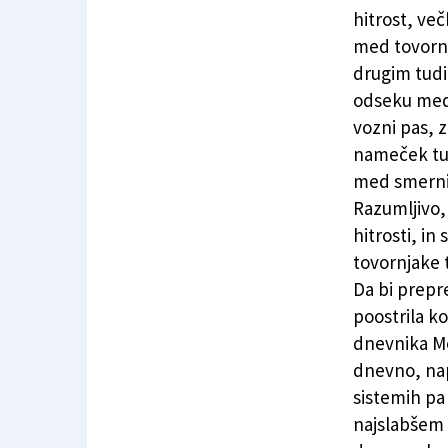
Na avtocesti A4 v zadnjem letu 8.593 prekorač
hitrost, več
med tovorni
drugim tudi
odseku med 
vozni pas, z
nameček tud
med smerni
Razumljivo,
hitrosti, in
tovornjake 
Da bi prepre
poostrila k
dnevnika Me
dnevno, nap
sistemih pa 
najslabšem p