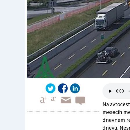
Na avtocest
mesecih med
dnevnem re
dnevu. Nesr