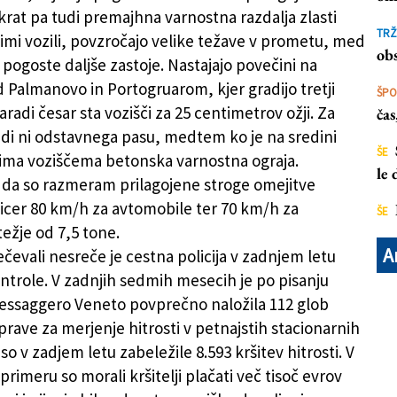
itev hitrosti
krat pa tudi premajhna varnostna razdalja zlasti
TRŽ
mi vozili, povzročajo velike težave v prometu, med
obs
 pogoste daljše zastoje. Nastajajo povečini na
Palmanovo in Portogruarom, kjer gradijo tretji
ŠP
aradi česar sta vozišči za 25 centimetrov ožji. Za
ča
i ni odstavnega pasu, medtem ko je na sredini
ŠE
ma voziščema betonska varnostna ograja.
le
 da so razmeram prilagojene stroge omejitve
 sicer 80 km/h za avtomobile ter 70 km/h za
ŠE
težje od 7,5 tone.
A
čevali nesreče je cestna policija v zadnjem letu
ontrole. V zadnjih sedmih mesecih je po pisanju
ssaggero Veneto povprečno naložila 112 glob
rave za merjenje hitrosti v petnajstih stacionarnih
so v zadjem letu zabeležile 8.593 kršitev hitrosti. V
rimeru so morali kršitelji plačati več tisoč evrov