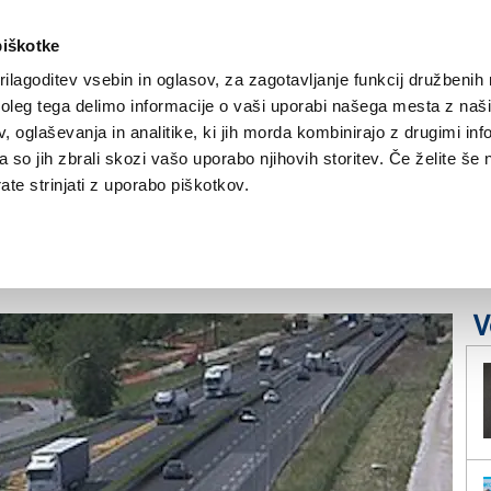
piškotke
ilagoditev vsebin in oglasov, za zagotavljanje funkcij družbenih 
leg tega delimo informacije o vaši uporabi našega mesta z našim
NOVICE
TRŽAŠKA
GORIŠKA
KULTURA
ŠPORT
ŠE
 oglaševanja in analitike, ki jih morda kombinirajo z drugimi inf
pa so jih zbrali skozi vašo uporabo njihovih storitev. Če želite še 
zadnjem letu 8.593
te strinjati z uporabo piškotkov.
ti
V