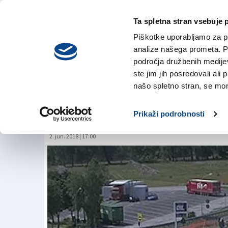
Ta spletna stran vsebuje 
VREME
četrtek,
DANES
Piškotke uporabljamo za pr
6. avgusta 2026
analize našega prometa. Po
področja družbenih medijev,
ste jim jih posredovali ali 
Na avtocesti A4 v 
našo spletno stran, se mora
prekoračitev hitros
Prikaži podrobnosti
2. jun. 2018 | 17:00