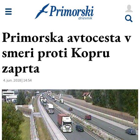
Novice
Tržaška
Primorska avtocesta v
Goriška
smeri proti Kopru
Kultura
Šport
zaprta
Še
4. jun. 2018 | 14:54
Vreme
V Kioskih
Uredništvo
Oglasi