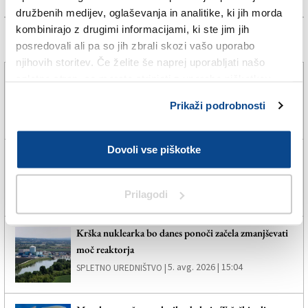
družbenih medijev, oglaševanja in analitike, ki jih morda
kombinirajo z drugimi informacijami, ki ste jim jih
Več novic
posredovali ali pa so jih zbrali skozi vašo uporabo
njihovih storitev. Če želite še naprej uporabljati našo
S petkovimi nevihtami se bo vročina zmanjšala le
spletno stran, se morate strinjati z uporabo piškotkov.
delno in prehodno
Prikaži podrobnosti
5. avg. 2026 | 16:33
DARKO BRADASSI |
Dovoli vse piškotke
Tropske noči namerili v več krajih nad 1000 metrov
nadmorske višine
5. avg. 2026 | 16:01
SPLETNO UREDNIŠTVO |
Prilagodi
Krška nuklearka bo danes ponoči začela zmanjševati
moč reaktorja
5. avg. 2026 | 15:04
SPLETNO UREDNIŠTVO |