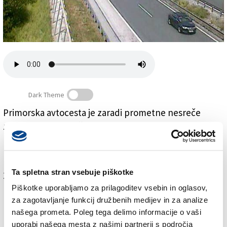
Založnik
Zadruga PD
Naročnine
Dark Theme
Primorska avtocesta je zaradi prometne nesreče
zaprta med priključkoma Vrhnika in Logatec v smeri
Primorska avtocesta v smeri proti Kopru zaprta
proti Kopru. Nastal je zastoj. Za osebna vozila
priporočajo vzporedno regionalno cesto do Logatca.
Ta spletna stran vsebuje piškotke
Za branje in pisanje komentarjev
je potrebna prijava
Piškotke uporabljamo za prilagoditev vsebin in oglasov,
za zagotavljanje funkcij družbenih medijev in za analize
našega prometa. Poleg tega delimo informacije o vaši
uporabi našega mesta z našimi partnerji s področja