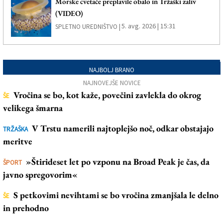
Morske cvetače preplavile obalo in Tržaški zaliv
(VIDEO)
5. avg. 2026 | 15:31
SPLETNO UREDNIŠTVO |
NAJBOLJ BRANO
NAJNOVEJŠE NOVICE
Vročina se bo, kot kaže, povečini zavlekla do okrog
ŠE
velikega šmarna
V Trstu namerili najtoplejšo noč, odkar obstajajo
TRŽAŠKA
meritve
»Štirideset let po vzponu na Broad Peak je čas, da
ŠPORT
javno spregovorim«
S petkovimi nevihtami se bo vročina zmanjšala le delno
ŠE
in prehodno