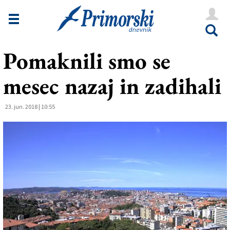
Novice
Tržaška
Pomaknili smo se
Goriška
mesec nazaj in zadihali
Kultura
Šport
23. jun. 2018 | 10:55
Še
Vreme
V Kioskih
Uredništvo
Oglasi