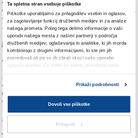
dežele povečini manj kot 30-odstotna.
Ta spletna stran vsebuje piškotke
Osvežilo se je tudi morje, ki ima v Tržaškem zalivu 22,2
Piškotke uporabljamo za prilagoditev vsebin in oglasov,
stopinje Celzija.
za zagotavljanje funkcij družbenih medijev in za analize
Jutrišnji dan bo podoben današnjemu, le da bo vpliv
našega prometa. Poleg tega delimo informacije o vaši
burjice manjši. Pihala bo namreč le v nočnih in prvih
uporabi našega mesta z našimi partnerji s področja
jutranjih urah, medtem ko bo čez dan prej obrnila v
družbenih medijev, oglaševanja in analitike, ki jih morda
kombinirajo z drugimi informacijami, ki ste jim jih
morski veter. Prevladovalo bo sončno vreme z
posredovali ali pa so jih zbrali skozi vašo uporabo
občasno zmerno oblačnostjo, nekaj več oblakov bo
njihovih storitev. Če želite še naprej uporabljati našo
zlasti v popoldanskih urah. Vlažen zrak, ki se zdaj
spletno stran, se morate strinjati z uporabo piškotkov.
zadržuje vzhodno od nas, bo namreč vzvratno, le
obrobno, spet pronical proti nam. V popoldanskih
Prikaži podrobnosti
urah bo deloma destabiliziral ozračje, zato bo nekaj
več oblakov in mestoma ne gre ravno izključiti kakšne
Dovoli vse piškotke
krajevne plohe ali nevihte. Verjetnejše bodo v
gorskem svetu, ni pa povsem izključeno, da bo
Prilagodi
kakšen omejen pojav lahko nastal tudi drugod.
V ponedeljek in torek bo prevladovalo jasno vreme z