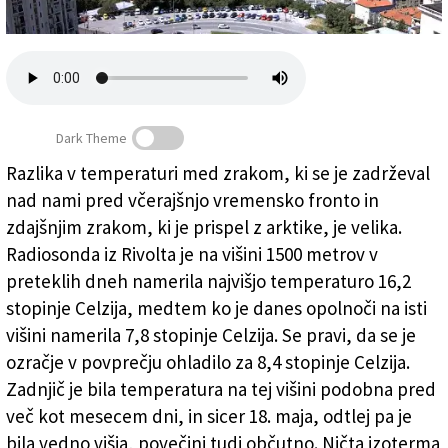
Založnik
Zadruga PD
Naročnine
Dark Theme
Razlika v temperaturi med zrakom, ki se je zadrževal
nad nami pred včerajšnjo vremensko fronto in
Pomaknili smo se mesec nazaj in zadihali
zdajšnjim zrakom, ki je prispel z arktike, je velika.
Radiosonda iz Rivolta je na višini 1500 metrov v
preteklih dneh namerila najvišjo temperaturo 16,2
stopinje Celzija, medtem ko je danes opolnoči na isti
višini namerila 7,8 stopinje Celzija. Se pravi, da se je
ozračje v povprečju ohladilo za 8,4 stopinje Celzija.
Zadnjič je bila temperatura na tej višini podobna pred
več kot mesecem dni, in sicer 18. maja, odtlej pa je
bila vedno višja, povečini tudi občutno. Ničta izoterma