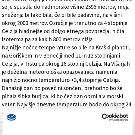
se je spustila do nadmorske višine 2596 metrov, meja
sneženja bi tako bila, če bi bile padavine, na višini
okrog 2000 metrov. Ozračje je trenutno za 4 stopinje
Celzija hladnejše od dolgoletnega povprečja, ničta
izoterma pa za kakih 800 metrov nižja.
Najnižje nočne temperature so bile na Kraški planoti,
na Goriškem in v Benečiji med 11 in 12 stopinjami
Celzija, v Trstu pa okrog 16 stopinj Celzija. Na Višarjah
je deželna meteorološka opazovalnica namerila
najnižjo nočno temperaturo +3,4 stopinje Celzija.
Današnji dan bo povečini sončen, prehodno bo še
pihala šibka burjica, ki bo čez dan obrnila v morski
veter. Najvišje dnevne temperature bodo do okrog 24
ali 25 stopinj Celzija. Razmere bodo nadvse prijetne.
Zrak se je z osvežitvijo prečistil, tudi vlažnost pa je
zelo nizka. Relativna vlaga je zlasti v južnih predelih