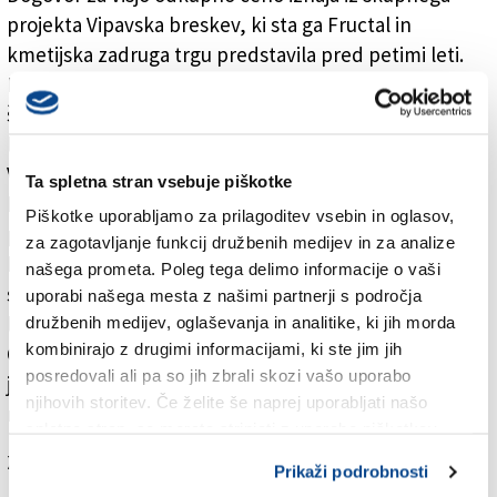
projekta Vipavska breskev, ki sta ga Fructal in
kmetijska zadruga trgu predstavila pred petimi leti.
Blagovna znamka Vipavska breskev trenutno obsega
šest izdelkov, z nakupom katerih potrošniki podprejo
lokalno pridelavo breskev.
V kmetijski zadrugi ocenjujejo, da bo letina še enkrat
Ta spletna stran vsebuje piškotke
boljša kot je bila lani. Predsednik zadruge je ob
Piškotke uporabljamo za prilagoditev vsebin in oglasov,
podpisu pogodbe poudaril, da letos pričakujejo
za zagotavljanje funkcij družbenih medijev in za analize
bistveno boljšo letino kot lani, ko jo je močno oklestila
našega prometa. Poleg tega delimo informacije o vaši
spomladanska pozeba. Ocenjujejo, da bo skupna
uporabi našega mesta z našimi partnerji s področja
letina breskev znašala okrog 800 ton.
družbenih medijev, oglaševanja in analitike, ki jih morda
kombinirajo z drugimi informacijami, ki ste jim jih
Odkup sadja se bo predvidoma začel v tretjem tednu
posredovali ali pa so jih zbrali skozi vašo uporabo
julija, v Fructalu se bodo prilagodili vremenskim
njihovih storitev. Če želite še naprej uporabljati našo
razmeram in zorenju sadja.
spletno stran, se morate strinjati z uporabo piškotkov.
Za branje in pisanje komentarjev
je potrebna prijava
Prikaži podrobnosti