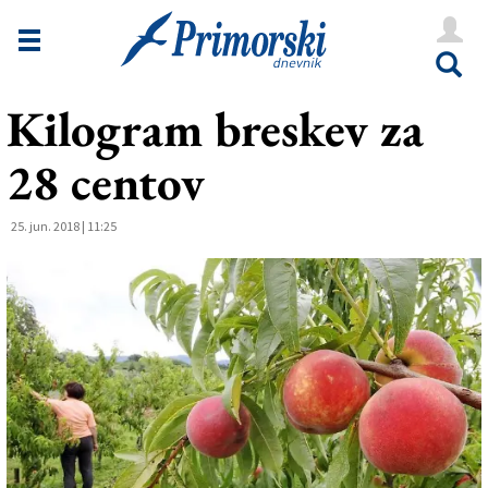
Novice
Tržaška
Kilogram breskev za
Goriška
28 centov
Kultura
Šport
25. jun. 2018 | 11:25
Še
Vreme
V Kioskih
Uredništvo
Oglasi