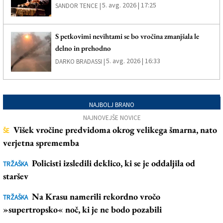
5. avg. 2026 | 17:25
SANDOR TENCE |
S petkovimi nevihtami se bo vročina zmanjšala le
delno in prehodno
5. avg. 2026 | 16:33
DARKO BRADASSI |
NAJBOLJ BRANO
NAJNOVEJŠE NOVICE
Višek vročine predvidoma okrog velikega šmarna, nato
ŠE
verjetna sprememba
Policisti izsledili deklico, ki se je oddaljila od
TRŽAŠKA
staršev
Na Krasu namerili rekordno vročo
TRŽAŠKA
»supertropsko« noč, ki je ne bodo pozabili