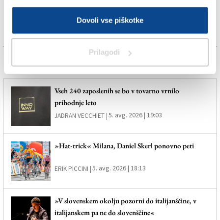
Dovoli vse piškotke
Prilagodi
Več novic
Vseh 240 zaposlenih se bo v tovarno vrnilo
prihodnje leto
5. avg. 2026 | 19:03
JADRAN VECCHIET |
»Hat-trick« Milana, Daniel Skerl ponovno peti
5. avg. 2026 | 18:13
ERIK PICCINI |
»V slovenskem okolju pozorni do italijanščine, v
italijanskem pa ne do slovenščine«