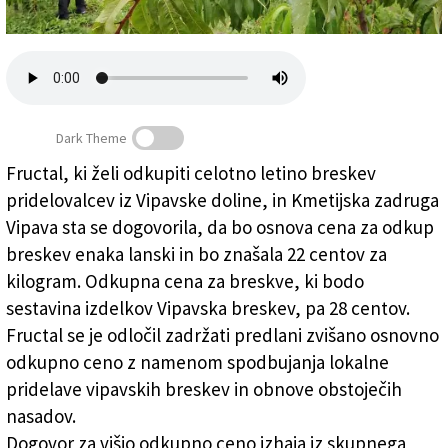
Založnik
Zadruga PD
Naročnine
Dark Theme
Fructal, ki želi odkupiti celotno letino breskev
pridelovalcev iz Vipavske doline, in Kmetijska zadruga
Kilogram breskev za 28 centov
Vipava sta se dogovorila, da bo osnova cena za odkup
breskev enaka lanski in bo znašala 22 centov za
kilogram. Odkupna cena za breskve, ki bodo
sestavina izdelkov Vipavska breskev, pa 28 centov.
Fructal se je odločil zadržati predlani zvišano osnovno
odkupno ceno z namenom spodbujanja lokalne
pridelave vipavskih breskev in obnove obstoječih
nasadov.
Dogovor za višjo odkupno ceno izhaja iz skupnega