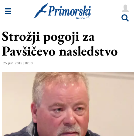
Novice
Tržaška
Strožji pogoji za
Goriška
Pavšičevo nasledstvo
Kultura
Šport
25. jun. 2018 | 18:30
Še
Vreme
V Kioskih
Uredništvo
Oglasi