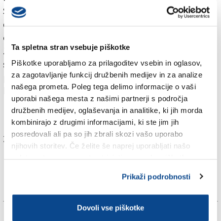
Štandrežu povzročil največ slabe krvi. S tem
določilom je namreč odrezan iz boja za predsedstvo
eden od možnih kandidatov, podjetnik Edi Kraus.
Ta spletna stran vsebuje piškotke
Zagovorniki strožjih pravil se sklicujejo na dejstvo, da
Piškotke uporabljamo za prilagoditev vsebin in oglasov,
so osnutek začeli pisati kmalu po zadnjem kongresu
za zagotavljanje funkcij družbenih medijev in za analize
pred skoraj tremi leti, ko nihče še ni napovedal
našega prometa. Poleg tega delimo informacije o vaši
kandidature.
uporabi našega mesta z našimi partnerji s področja
družbenih medijev, oglaševanja in analitike, ki jih morda
Več v današnji (torkovi) tiskani izdaji
kombinirajo z drugimi informacijami, ki ste jim jih
posredovali ali pa so jih zbrali skozi vašo uporabo
Za branje in pisanje komentarjev
je potrebna prijava
njihovih storitev. Če želite še naprej uporabljati našo
spletno stran, se morate strinjati z uporabo piškotkov.
Prikaži podrobnosti
Dovoli vse piškotke