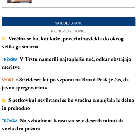
NAJBOLJ BRANO
NAJNOVEJŠE NOVICE
Vročina se bo, kot kaže, povečini zavlekla do okrog
ŠE
velikega šmarna
V Trstu namerili najtoplejšo noč, odkar obstajajo
TRŽAŠKA
meritve
»Štirideset let po vzponu na Broad Peak je čas, da
ŠPORT
javno spregovorim«
S petkovimi nevihtami se bo vročina zmanjšala le delno
ŠE
in prehodno
Na vzhodnem Krasu sta se v desetih minutah
TRŽAŠKA
vnela dva požara