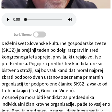
Založnik
Zadruga PD
Naročnine
Dark Theme
Deželni svet Slovenske kulturne gospodarske zveze
(SKGZ) je prejšnji teden po dolgi razpravi in sredi
Strožji pogoji za Pavšičevo nasledstvo
kongresnega leta sprejel pravila, ki urejajo volitve
predsednika. Pogoji za predložitev kandidature so
bistveno strožji, saj bo vsak kandidat moral najprej
zbrati podporo dveh ustanov s seznama primarnih
organizacij ter podporo ene članice SKGZ iz vsake od
treh pokrajin (Trst, Gorica in Videm).
V osnovi pa mora biti kandidat za predsednika
individualni član krovne organizacije, pa še to vsaj eno
leto. Prav ta predpogoj je na seji deželnega sveta v