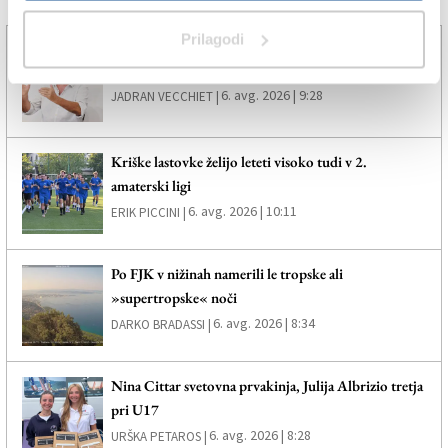
Več novic
Prilagodi
»Ta velika prevara ne more obroditi modrih potez«
6. avg. 2026 | 9:28
JADRAN VECCHIET |
Kriške lastovke želijo leteti visoko tudi v 2.
amaterski ligi
6. avg. 2026 | 10:11
ERIK PICCINI |
Po FJK v nižinah namerili le tropske ali
»supertropske« noči
6. avg. 2026 | 8:34
DARKO BRADASSI |
Nina Cittar svetovna prvakinja, Julija Albrizio tretja
pri U17
6. avg. 2026 | 8:28
URŠKA PETAROS |