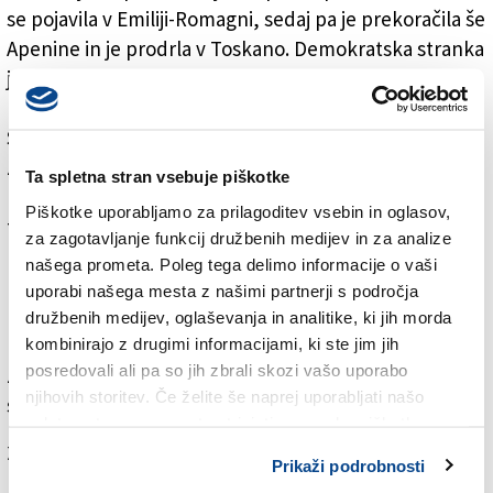
se pojavila v Emiliji-Romagni, sedaj pa je prekoračila še
Apenine in je prodrla v Toskano. Demokratska stranka
je tukaj doživela polom, med sabo sprte leve stranke
pa so dejansko izginile že prej. Prelepa in bogata
Siena je zrcalo krize DS in leve sredine na sploh.
Znani italijanski pisatelj Giuseppe Berto je v svojem
Ta spletna stran vsebuje piškotke
romanu Il male oscuro (Mračno zlo) opisal svoje
Piškotke uporabljamo za prilagoditev vsebin in oglasov,
telesne in duhovne bolečine, vprašanja čemu takšna
za zagotavljanje funkcij družbenih medijev in za analize
bolečina pa so v glavnem zanj ostala brez odgovora.
našega prometa. Poleg tega delimo informacije o vaši
Podobno velja danes za DS, italijansko levo sredino in
uporabi našega mesta z našimi partnerji s področja
levico. Vse tri žrejo neke vrste notranji črvi, ki imajo
družbenih medijev, oglaševanja in analitike, ki jih morda
različna imena in so zelo različnega izvora. Mar ni
kombinirajo z drugimi informacijami, ki ste jim jih
posredovali ali pa so jih zbrali skozi vašo uporabo
zdravil in zdravnikov, ki bi preprečili ta zaton, se
njihovih storitev. Če želite še naprej uporabljati našo
sprašuje Tence.
spletno stran, se morate strinjati z uporabo piškotkov.
Za branje in pisanje komentarjev
je potrebna prijava
Prikaži podrobnosti