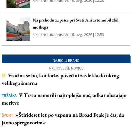
6. avg. 2026 | 12:20
SPLETNO UREDNIŠTVO |
Na prehodu za pešce pri Sveti Ani avtomobil zbil
moškega
6. avg. 2026 | 12:53
SPLETNO UREDNIŠTVO |
NAJBOLJ BRANO
NAJNOVEJŠE NOVICE
Vročina se bo, kot kaže, povečini zavlekla do okrog
ŠE
velikega šmarna
V Trstu namerili najtoplejšo noč, odkar obstajajo
TRŽAŠKA
meritve
»Štirideset let po vzponu na Broad Peak je čas, da
ŠPORT
javno spregovorim«