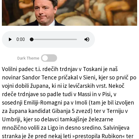
Založnik
Zadruga PD
Naročnine
Dark Theme
Volilni padec t.i. rdečih trdnjav v Toskani je naš
novinar Sandor Tence pričakal v Sieni, kjer so prvič po
Črvi, ki žrejo Demokratsko stranko in levico
vojni dobili župana, ki ni iz levičarskih vrst. Nekoč
rdeče trdnjave so padle tudi v Massi in v Pisi, v
sosednji Emiliji-Romagni pa v Imoli (tam je bil izvoljen
za župana kandidat Gibanja 5 zvezd) ter v Terniju v
Umbriji, kjer so delavci tamkajšnje železarne
množično volili za Ligo in desno sredino. Salvinijeva
stranka je že pred nekaj leti »prestopila Rubikon« ter