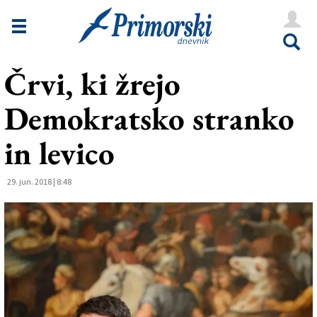
Novice
Tržaška
Črvi, ki žrejo
Goriška
Demokratsko stranko
Kultura
Šport
in levico
Še
29. jun. 2018 | 8:48
Vreme
V Kioskih
Uredništvo
Oglasi