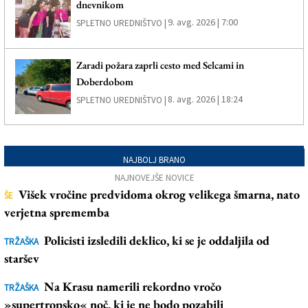
dnevnikom
9. avg. 2026 | 7:00
SPLETNO UREDNIŠTVO |
Zaradi požara zaprli cesto med Selcami in
Doberdobom
8. avg. 2026 | 18:24
SPLETNO UREDNIŠTVO |
NAJBOLJ BRANO
NAJNOVEJŠE NOVICE
Višek vročine predvidoma okrog velikega šmarna, nato
ŠE
verjetna sprememba
Policisti izsledili deklico, ki se je oddaljila od
TRŽAŠKA
staršev
Na Krasu namerili rekordno vročo
TRŽAŠKA
»supertropsko« noč, ki je ne bodo pozabili