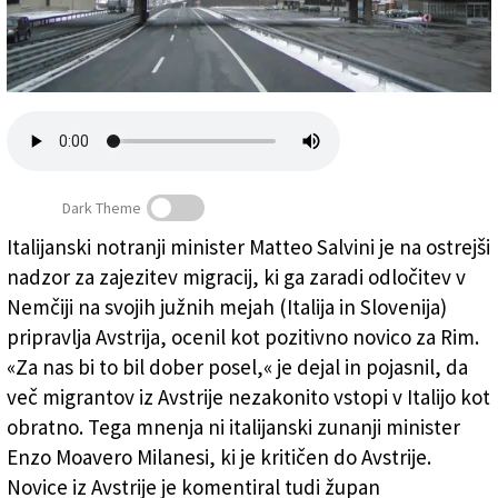
Založnik
Zadruga PD
Naročnine
Dark Theme
Italijanski notranji minister Matteo Salvini je na ostrejši
nadzor za zajezitev migracij, ki ga zaradi odločitev v
Južni Tirolci kritični do Avstrije (in Salvinija)
Nemčiji na svojih južnih mejah (Italija in Slovenija)
pripravlja Avstrija, ocenil kot pozitivno novico za Rim.
«Za nas bi to bil dober posel,« je dejal in pojasnil, da
več migrantov iz Avstrije nezakonito vstopi v Italijo kot
obratno. Tega mnenja ni italijanski zunanji minister
Enzo Moavero Milanesi, ki je kritičen do Avstrije.
Novice iz Avstrije je komentiral tudi župan