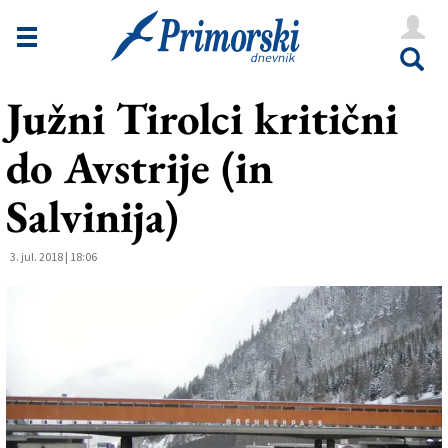
Novice
Tržaška
Južni Tirolci kritični
Goriška
do Avstrije (in
Kultura
Šport
Salvinija)
Še
3. jul. 2018 | 18:06
Vreme
V Kioskih
Uredništvo
Oglasi