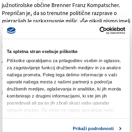
južnotirolske občine Brenner Franz Kompatscher.
Prepričan je, da so trenutne politične razprave o
migracijah le razkazovanje mišic. »Še nikoli nismo imeli
tako malo migrantov kot sedaj, številke so zelo v
mejah,« je dejal. Ko gre za migracije, po mnenju
župana ni več mogoče govoriti o problemu. Tudi
Ta spletna stran vsebuje piškotke
Kompatscher deli vtis, da trenutno več ljudi pride iz
Avstrije v Italijo kot obratno. Sicer pa na meji že sedaj
Piškotke uporabljamo za prilagoditev vsebin in oglasov,
za zagotavljanje funkcij družbenih medijev in za analize
preverijo vsak vlak in vsak tovorni vlak, je dodal
našega prometa. Poleg tega delimo informacije o vaši
župan. Dodatni nadzor tovornjakov in avtomobilov bi
uporabi našega mesta z našimi partnerji s področja
po njegovem mnenju povzročil le gospodarsko škodo
družbenih medijev, oglaševanja in analitike, ki jih morda
in zastoje. Razmere na Brennerju so zelo mirne tudi
kombinirajo z drugimi informacijami, ki ste jim jih
po mnenju deželnega glavarja Južne Tirolske Arna
posredovali ali pa so jih zbrali skozi vašo uporabo
Kompatscherja. Po njegovem mnenju pa so trenutno
njihovih storitev. Če želite še naprej uporabljati našo
migracije v in iz Italije v Avstrijo nekako uravnotežene.
spletno stran, se morate strinjati z uporabo piškotkov.
Za branje in pisanje komentarjev
je potrebna prijava
Prikaži podrobnosti