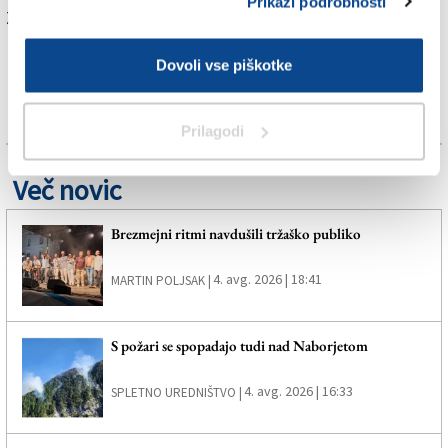
Prikaži podrobnosti
Za branje in pisanje komentarjev
je potrebna prijava
Dovoli vse piškotke
Prilagodi
Več novic
Brezmejni ritmi navdušili tržaško publiko
4. avg. 2026 | 18:41
MARTIN POLJSAK |
S požari se spopadajo tudi nad Naborjetom
4. avg. 2026 | 16:33
SPLETNO UREDNIŠTVO |