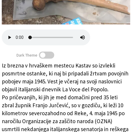
Založnik
Zadruga PD
Naročnine
Dark Theme
Iz brezna v hrvaškem mestecu Kastav so izvlekli
posmrtne ostanke, ki naj bi pripadali žrtvam povojnih
Izvlekli posmrtne ostanke Riccarda Giganteja
pobojev maja 1945. Vest je včeraj na svoji naslovnici
objavil italijanski dnevnik La Voce del Popolo.
Po pričevanjih, ki jih je med domačini pred 35 leti
zbral župnik Franjo Jurčević, so v gozdiču, ki leži 10
kilometrov severozahodno od Reke, 4. maja 1945 po
naročilu Organizacije za zaščito naroda (OZNA)
usmrtili nekdanjega italijanskega senatorja in reškega