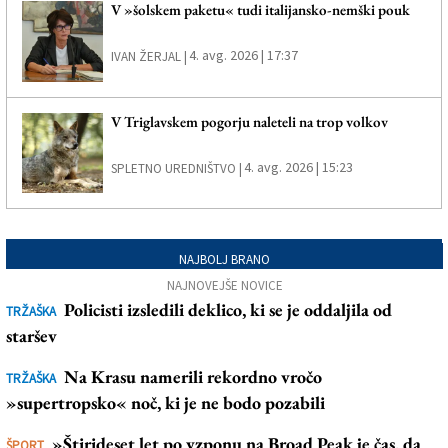
V »šolskem paketu« tudi italijansko-nemški pouk
4. avg. 2026 | 17:37
IVAN ŽERJAL |
V Triglavskem pogorju naleteli na trop volkov
4. avg. 2026 | 15:23
SPLETNO UREDNIŠTVO |
NAJBOLJ BRANO
NAJNOVEJŠE NOVICE
Policisti izsledili deklico, ki se je oddaljila od
TRŽAŠKA
staršev
Na Krasu namerili rekordno vročo
TRŽAŠKA
»supertropsko« noč, ki je ne bodo pozabili
»Štirideset let po vzponu na Broad Peak je čas, da
ŠPORT