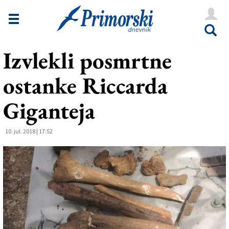
Novice
Tržaška
Izvlekli posmrtne
Goriška
ostanke Riccarda
Kultura
Šport
Giganteja
Še
10. jul. 2018 | 17:52
Vreme
V Kioskih
Uredništvo
Oglasi