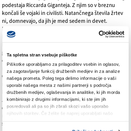
podestaja Riccarda Giganteja. Z njim so v breznu
končali še vojaki in civilisti. Natančnega števila žrtev
ni, domnevajo, da jih je med sedem in devet.
Nedavna najdba naj bi razkrila še to nejasnost, ob
kosteh so namreč našli še nekaj osebnih predmetov.
Posmrtne ostanke trenutno hranijo na italijanskem
generalnem konzulatu na Reki, s kriminološko
Ta spletna stran vsebuje piškotke
ekspertizo pa ji bodo proučili izvedenci s fakultete za
Piškotke uporabljamo za prilagoditev vsebin in oglasov,
medicino.
za zagotavljanje funkcij družbenih medijev in za analize
Generalni konzul na Reki Paolo Palminteri se je
našega prometa. Poleg tega delimo informacije o vaši
razveselil dejstva, da so posmrtne ostanke izvlekli iz
uporabi našega mesta z našimi partnerji s področja
brezna. To naj bi bil tudi dokaz dobrih odnosov med
družbenih medijev, oglaševanja in analitike, ki jih morda
Zagrebom in Rimom. Pri iskanju resnice so bili namreč
kombinirajo z drugimi informacijami, ki ste jim jih
posredovali ali pa so jih zbrali skozi vašo uporabo
dejavni ezulske organizacije in italijansko obrambno
njihovih storitev. Če želite še naprej uporabljati našo
ministrstvo, ki sta v tem primeru naletela na hitro
spletno stran, se morate strinjati z uporabo piškotkov.
sodelovanje hrvaške vlade.