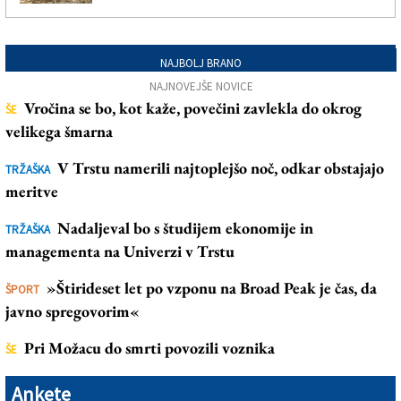
NAJBOLJ BRANO
NAJNOVEJŠE NOVICE
Vročina se bo, kot kaže, povečini zavlekla do okrog
ŠE
velikega šmarna
V Trstu namerili najtoplejšo noč, odkar obstajajo
TRŽAŠKA
meritve
Nadaljeval bo s študijem ekonomije in
TRŽAŠKA
managementa na Univerzi v Trstu
»Štirideset let po vzponu na Broad Peak je čas, da
ŠPORT
javno spregovorim«
Pri Možacu do smrti povozili voznika
ŠE
Ankete