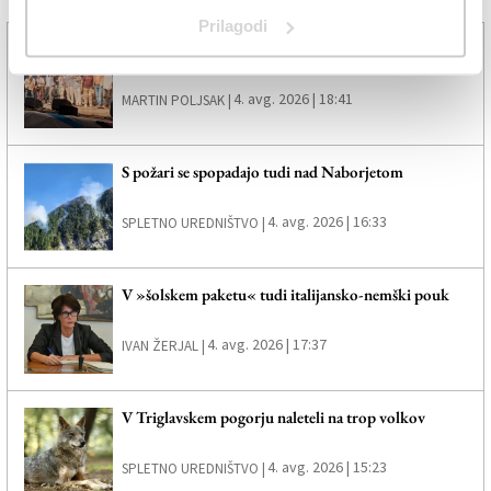
Več novic
Prilagodi
Brezmejni ritmi navdušili tržaško publiko
4. avg. 2026 | 18:41
MARTIN POLJSAK |
S požari se spopadajo tudi nad Naborjetom
4. avg. 2026 | 16:33
SPLETNO UREDNIŠTVO |
V »šolskem paketu« tudi italijansko-nemški pouk
4. avg. 2026 | 17:37
IVAN ŽERJAL |
V Triglavskem pogorju naleteli na trop volkov
4. avg. 2026 | 15:23
SPLETNO UREDNIŠTVO |