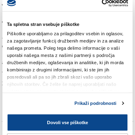
v parlamentu, pa do čudovite, a zlovešče graščine na
podeželju. Pri založbi namigujejo tudi na razvoj
odnosa med detektivom in njegovo pomočnico.
Ta spletna stran vsebuje piškotke
Prve tri knjige iz serije o detektivu Cormoranu Strikeju
Piškotke uporabljamo za prilagoditev vsebin in oglasov,
-
Klic kukavice
,
Sviloprejka
in
Po poti zla
- so bile
za zagotavljanje funkcij družbenih medijev in za analize
doslej prodane v 1,2 milijona izvodih. Klic kukavice je
našega prometa. Poleg tega delimo informacije o vaši
bil prodan v 1500 izvodih, preden je bila razkrita
uporabi našega mesta z našimi partnerji s področja
avtoričina identiteta. J.K. Rowling je namreč pred tem
družbenih medijev, oglaševanja in analitike, ki jih morda
zaslovela s knjigami o Harryju Potterju.
kombinirajo z drugimi informacijami, ki ste jim jih
posredovali ali pa so jih zbrali skozi vašo uporabo
Za branje in pisanje komentarjev
je potrebna prijava
njihovih storitev. Če želite še naprej uporabljati našo
spletno stran, se morate strinjati z uporabo piškotkov.
Prikaži podrobnosti
Dovoli vse piškotke