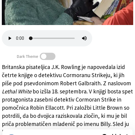
Založnik
Zadruga PD
Naročnine
Dark Theme
Britanska pisateljica J.K. Rowling je napovedala izid
četrte knjige o detektivu Cormoranu Strikeju, ki jih
Mama Harryja Potterja napovedala novo knjigo
piše pod psevdonimom Robert Galbraith. Z naslovom
Lethal White
bo izšla 18. septembra. V knjigi bosta spet
protagonista zasebni detektiv Cormoran Strike in
pomočnica Robin Ellacott. Pri založbi Little Brown so
potrdili, da bo dvojica raziskovala zločin, ki mu je bil
priča problematičen mladenič po imenu Billy. Sled ju
bo vodila po londonskih ulicah, v skrivnostno svetišče