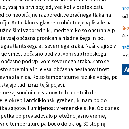
ilo, vsaj na prvi pogled, več kot v preteklosti.
TRŽ
edico neobičajne razporeditve zračnega tlaka na
od 
čju. Anticiklon v glavnem občutneje vpliva le na
ŠP
užnejšimi vzporedniki, medtem ko so onstran Alp
ča
ta vsaj občasna pronicanja hladnejšega in bolj
ga atlantskega ali severnega zraka. Naši kraji so v
TRŽ
kje vmes, občasno pod vplivom subtropskega
»su
, občasno pod vplivom severnega zraka. Zato se
A
to spreminja in je vsaj občasna nestanovitnost
evna stalnica. Ko so temperaturne razlike večje, pa
ajajo tudi izrazitejši pojavi.
e nekaj sončnih in stanovitnih poletnih dni.
 je okrepil anticiklonski greben, ki nam bo do
tka zagotovil umirjenost vremenske slike. Od danes
 petka bo prevladovalo pretežno jasno vreme,
evne temperature pa bodo do okrog 30 stopinj