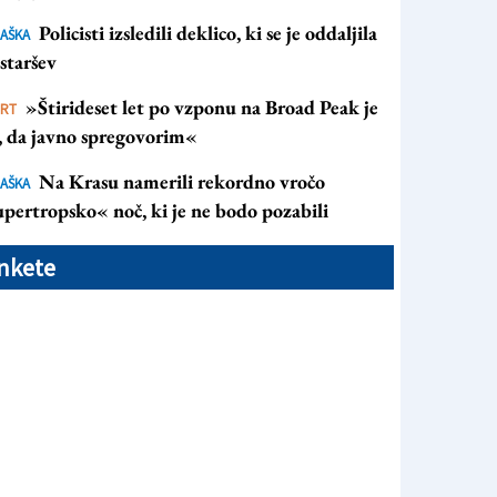
Policisti izsledili deklico, ki se je oddaljila
AŠKA
staršev
»Štirideset let po vzponu na Broad Peak je
ORT
s, da javno spregovorim«
Na Krasu namerili rekordno vročo
AŠKA
pertropsko« noč, ki je ne bodo pozabili
nkete