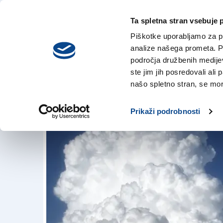
Ta spletna stran vsebuje 
VREME
četrtek,
DANES
Piškotke uporabljamo za pr
6. avgusta 2026
analize našega prometa. Po
področja družbenih medijev,
ste jim jih posredovali ali 
Premirje ne bo dol
našo spletno stran, se mora
18. jul. 2018 | 12:59
Prikaži podrobnosti