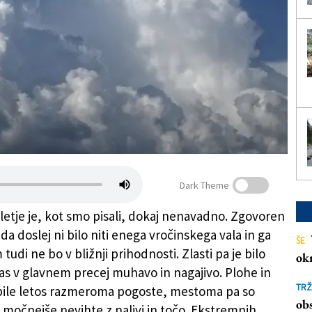
Dark Theme
letje je, kot smo pisali, dokaj nenavadno. Zgovoren
da doslej ni bilo niti enega vročinskega vala in ga
ŠE
udi ne bo v bližnji prihodnosti. Zlasti pa je bilo
ok
as v glavnem precej muhavo in nagajivo. Plohe in
TRŽ
bile letos razmeroma pogoste, mestoma pa so
obs
i močnejše nevihte z nalivi in točo. Ekstremnih