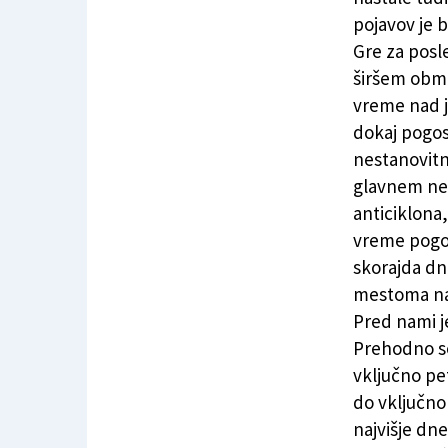
pojavov je b
Gre za posl
širšem obmo
vreme nad j
dokaj pogos
nestanovitne
glavnem ne
anticiklona
vreme pogos
skorajda dn
mestoma nast
Pred nami j
Prehodno se
vključno pe
do vključno
najvišje dn