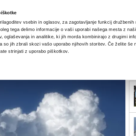
piškotke
ilagoditev vsebin in oglasov, za zagotavljanje funkcij družbenih 
leg tega delimo informacije o vaši uporabi našega mesta z našim
NOVICE
TRŽAŠKA
GORIŠKA
KULTURA
ŠPORT
ŠE
 oglaševanja in analitike, ki jih morda kombinirajo z drugimi inf
pa so jih zbrali skozi vašo uporabo njihovih storitev. Če želite še 
gotrajno
te strinjati z uporabo piškotkov.
V