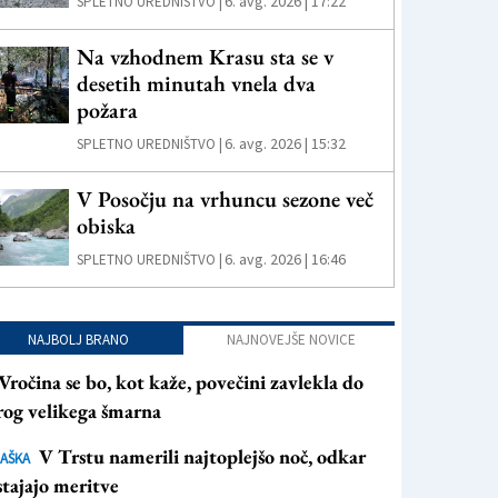
6. avg. 2026 | 17:22
SPLETNO UREDNIŠTVO |
Na vzhodnem Krasu sta se v
desetih minutah vnela dva
požara
6. avg. 2026 | 15:32
SPLETNO UREDNIŠTVO |
V Posočju na vrhuncu sezone več
obiska
6. avg. 2026 | 16:46
SPLETNO UREDNIŠTVO |
NAJBOLJ BRANO
NAJNOVEJŠE NOVICE
Vročina se bo, kot kaže, povečini zavlekla do
rog velikega šmarna
V Trstu namerili najtoplejšo noč, odkar
AŠKA
tajajo meritve