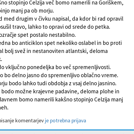
kšno stopinjo Celzija več bomo namerili na Goriškem,
injo manj pa ob morju.
 med drugim v čivku napisal, da kdor bi rad opravil
sušil travo, lahko to opravi od srede do petka.
ozračje spet postalo nestabilno.
dna bo anticiklon spet nekoliko oslabel in bo proti
l bolj svež in nestanoviten atlantski, deloma
.
o vključno ponedeljka bo več spremenljivosti.
o bo delno jasno do spremenljivo oblačno vreme.
orju bodo lahko tudi obdobja z vsaj delno jasnino.
 bodo možne krajevne padavine, deloma plohe in
glavnem bomo namerili kakšno stopinjo Celzija manj
neh.
 pisanje komentarjev
je potrebna prijava