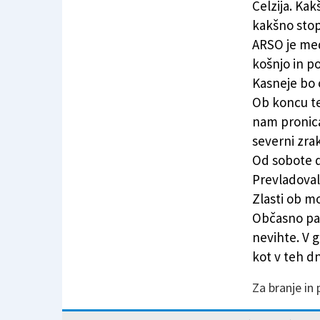
Celzija. Ka
kakšno stop
ARSO je med
košnjo in po
Kasneje bo 
Ob koncu te
nam pronica
severni zrak
Od sobote d
Prevladoval
Zlasti ob m
Občasno pa
nevihte. V 
kot v teh d
Za branje in