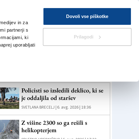
Prijava
Dovoli vse piškotke
medijev in za
Iskanje
V Kioskih
i partnerji s
Prilagodi
ormacijami, ki
naprej uporabljati
eč novic
Policisti so izsledili deklico, ki se
je oddaljila od staršev
6. avg. 2026 | 18:36
SVETLANA BRECELJ |
Z višine 2300 so ga rešili s
helikopterjem