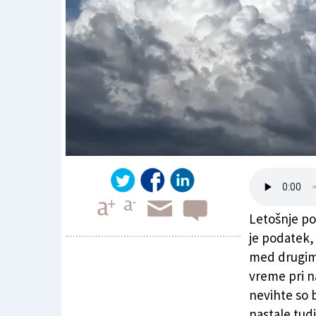
Letošnje po
je podatek, 
med drugim t
vreme pri n
Premirje ne bo dolgotrajno
nevihte so 
nastale tud