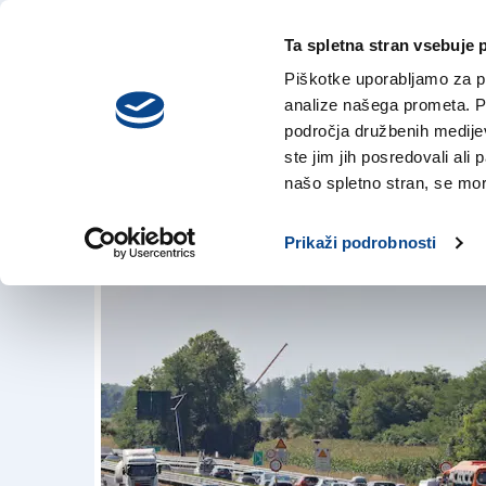
Ta spletna stran vsebuje 
VREME
četrtek,
DANES
Piškotke uporabljamo za pr
6. avgusta 2026
analize našega prometa. Po
področja družbenih medijev,
ste jim jih posredovali ali 
Na avtocesti A4 nas
našo spletno stran, se mora
28. jul. 2018 | 15:45
Prikaži podrobnosti