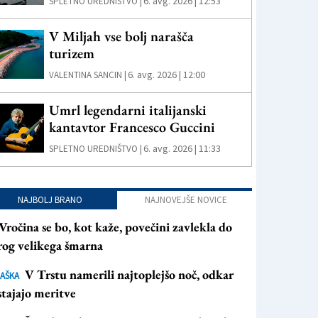
6. avg. 2026 | 12:53
SPLETNO UREDNIŠTVO |
V Miljah vse bolj narašča
turizem
6. avg. 2026 | 12:00
VALENTINA SANCIN |
Umrl legendarni italijanski
kantavtor Francesco Guccini
6. avg. 2026 | 11:33
SPLETNO UREDNIŠTVO |
NAJBOLJ BRANO
NAJNOVEJŠE NOVICE
Vročina se bo, kot kaže, povečini zavlekla do
rog velikega šmarna
V Trstu namerili najtoplejšo noč, odkar
AŠKA
tajajo meritve