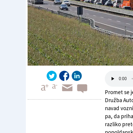
Promet se j
Družba Aut
navad voznik
pa, da priha
Na avtocesti A4 nastajajo daljši zastoji
razliko pret
popoldansk