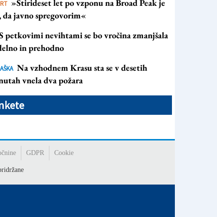
»Štirideset let po vzponu na Broad Peak je
ORT
s, da javno spregovorim«
S petkovimi nevihtami se bo vročina zmanjšala
 delno in prehodno
Na vzhodnem Krasu sta se v desetih
AŠKA
nutah vnela dva požara
nkete
očnine
GDPR
Cookie
ridržane