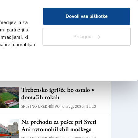
Prijava
Dovoli vse piškotke
medijev in za
Iskanje
V Kioskih
i partnerji s
Prilagodi
ormacijami, ki
naprej uporabljati
eč novic
Trebensko igrišče bo ostalo v
domačih rokah
6. avg. 2026 | 12:20
SPLETNO UREDNIŠTVO |
Na prehodu za pešce pri Sveti
Ani avtomobil zbil moškega