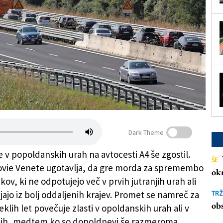
Dark Theme
e v popoldanskih urah na avtocesti A4 še zgostil.
ŠE
ovie Venete ugotavlja, da gre morda za spremembo
ok
ov, ki ne odpotujejo več v prvih jutranjih urah ali
jajo iz bolj oddaljenih krajev. Promet se namreč za
TRŽ
obs
eklih let povečuje zlasti v opoldanskih urah ali v
ih, medtem ko so dopoldnevi še razmeroma