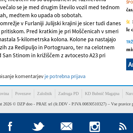
ŠP
ovečalo se je med drugim število vozil med tednom
ča
ljah, medtem ko upada ob sobotah.
mrežje v Furlaniji Julijski krajini je sicer tudi danes
ŠE
le
 pritiskom. Pred kratkim je pri Moščenicah v smeri
 nastala 5-kilometrska kolona. Kolone pa nastajajo
TRŽ
ozih za Redipuljo in Portogruaro, ter na celotnem
mi
San Stinom in križiščem z avtocesto A23 pri
A
 pisanje komentarjev
je potrebna prijava
ovina
Povezave
Založnik
Zadruga PD
KD Bubnič Magajna
Nar
ht
2026
© DZP doo - PRAE srl (št.DDV - P.IVA 00830510327) – Vse pravice p