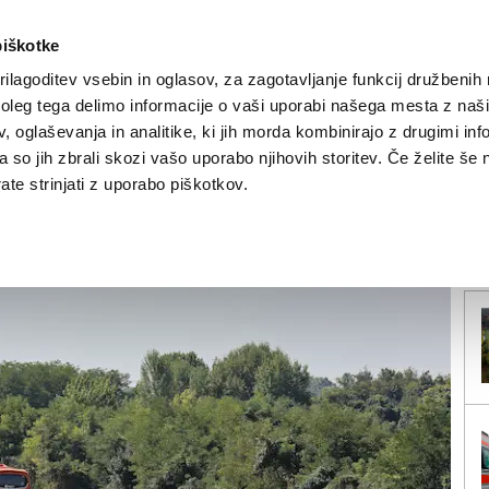
piškotke
ilagoditev vsebin in oglasov, za zagotavljanje funkcij družbenih 
leg tega delimo informacije o vaši uporabi našega mesta z našim
NOVICE
TRŽAŠKA
GORIŠKA
KULTURA
ŠPORT
ŠE
 oglaševanja in analitike, ki jih morda kombinirajo z drugimi inf
pa so jih zbrali skozi vašo uporabo njihovih storitev. Če želite še 
tajajo daljši zastoji
te strinjati z uporabo piškotkov.
V