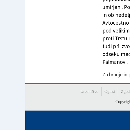
umirjeni. P
in ob nede
Avtocestno o
pod velikim
proti Trstu
tudi pri izv
odseku med 
Palmanovi.
Za branje in
Uredništvo
Oglasi
Zgod
Copyrig