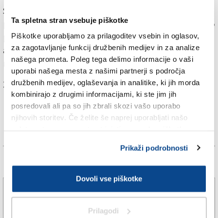
Sicer pa menijo, da tudi omenjeni most ne povzroča
Ta spletna stran vsebuje piškotke
pretiranih skrbi in zagotavljajo njegovo varnost, redno
Piškotke uporabljamo za prilagoditev vsebin in oglasov,
pa ga opazujejo in vzdržujejo. Na deželnem
za zagotavljanje funkcij družbenih medijev in za analize
avtocestnem omrežju je skupno 338 mostov,
našega prometa. Poleg tega delimo informacije o vaši
nadvozov, podvozov in viaduktov.
uporabi našega mesta z našimi partnerji s področja
družbenih medijev, oglaševanja in analitike, ki jih morda
Za branje in pisanje komentarjev
je potrebna prijava
kombinirajo z drugimi informacijami, ki ste jim jih
posredovali ali pa so jih zbrali skozi vašo uporabo
njihovih storitev. Če želite še naprej uporabljati našo
spletno stran, se morate strinjati z uporabo piškotkov.
Prikaži podrobnosti
Več novic
Dovoli vse piškotke
Trebensko igrišče bo ostalo v domačih rokah
Prilagodi
6. avg. 2026 | 12:20
SPLETNO UREDNIŠTVO |