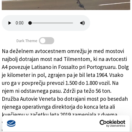
Založnik
Zadruga PD
Naročnine
Dark Theme
Na deželnem avtocestnem omrežju je med mostovi
najbolj dotrajan most nad Tilmentom, ki na avtocesti
Najbolj dotrajan je most nad Tilmentom
A4 povezuje Latisano in Fossalto pri Portogruaru. Dolg
je kilometer in pol, zgrajen pa je bil leta 1964. Vsako
uro ga v povprečju prevozi 1.500 do 1.800 vozil. Na
njem ni odstavnega pasu. Zdrži pa težo 56 ton.
Družba Autovie Veneta bo dotrajani most po besedah
njenega operativnga direktorja do konca leta ali
kvečjemu v začetku leta 2019 zamenjala z dvema
viaduktoma, ki ju bodo zgradili v sklopu tretjega
voznega pasu.