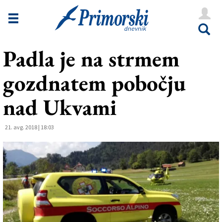
Novice
Tržaška
Padla je na strmem
Goriška
gozdnatem pobočju
Kultura
Šport
nad Ukvami
Še
21. avg. 2018 | 18:03
Vreme
V Kioskih
Uredništvo
Oglasi