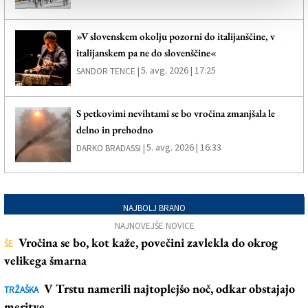
»V slovenskem okolju pozorni do italijanščine, v
italijanskem pa ne do slovenščine«
5. avg. 2026 | 17:25
SANDOR TENCE |
S petkovimi nevihtami se bo vročina zmanjšala le
delno in prehodno
5. avg. 2026 | 16:33
DARKO BRADASSI |
NAJBOLJ BRANO
NAJNOVEJŠE NOVICE
Vročina se bo, kot kaže, povečini zavlekla do okrog
ŠE
velikega šmarna
V Trstu namerili najtoplejšo noč, odkar obstajajo
TRŽAŠKA
meritve