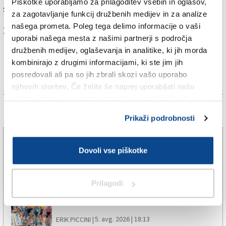
Piškotke uporabljamo za prilagoditev vsebin in oglasov,
sosednji Avstriji.
za zagotavljanje funkcij družbenih medijev in za analize
našega prometa. Poleg tega delimo informacije o vaši
Za branje in pisanje komentarjev
je potrebna prijava
uporabi našega mesta z našimi partnerji s področja
družbenih medijev, oglaševanja in analitike, ki jih morda
kombinirajo z drugimi informacijami, ki ste jim jih
posredovali ali pa so jih zbrali skozi vašo uporabo
njihovih storitev. Če želite še naprej uporabljati našo
spletno stran, se morate strinjati z uporabo piškotkov.
Več novic
Prikaži podrobnosti
Vseh 240 zaposlenih se bo v tovarno vrnilo
Dovoli vse piškotke
prihodnje leto
5. avg. 2026 | 19:03
JADRAN VECCHIET |
Prilagodi
»Hat-trick« Milana, Daniel Skerl ponovno peti
5. avg. 2026 | 18:13
ERIK PICCINI |