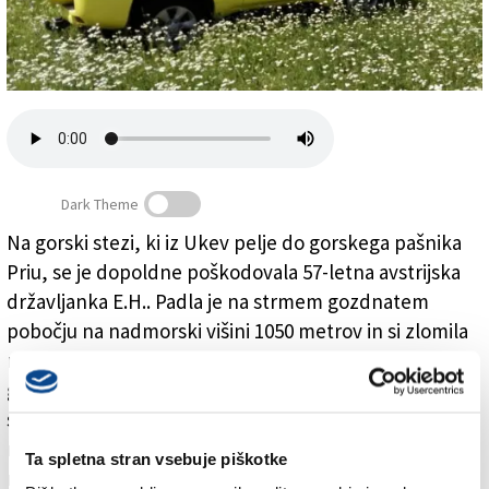
Založnik
Zadruga PD
Naročnine
Dark Theme
Na gorski stezi, ki iz Ukev pelje do gorskega pašnika
Priu, se je dopoldne poškodovala 57-letna avstrijska
Padla je na strmem gozdnatem pobočju nad Ukvami
državljanka E.H.. Padla je na strmem gozdnatem
pobočju na nadmorski višini 1050 metrov in si zlomila
nogo. Prijateljica je sprožila alarm. Na kraj so prihiteli
gorski reševalci iz Rablja, gasilci in finančna straža, ki
so ji nudili prvo pomoč. Nato so ponesrečenko z
nosilom prenesli na travnik, kjer je lahko posegel
Ta spletna stran vsebuje piškotke
reševalni helikopter. Prepeljali so jo v bolnišnico v