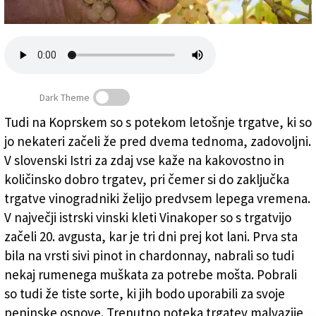
Založnik
Zadruga PD
Naročnine
Dark Theme
Tudi na Koprskem so s potekom letošnje trgatve, ki so
jo nekateri začeli že pred dvema tednoma, zadovoljni.
Tudi v slovenski Istri se obeta dobra trgatev
V slovenski Istri za zdaj vse kaže na kakovostno in
količinsko dobro trgatev, pri čemer si do zaključka
trgatve vinogradniki želijo predvsem lepega vremena.
V največji istrski vinski kleti Vinakoper so s trgatvijo
začeli 20. avgusta, kar je tri dni prej kot lani. Prva sta
bila na vrsti sivi pinot in chardonnay, nabrali so tudi
nekaj rumenega muškata za potrebe mošta. Pobrali
so tudi že tiste sorte, ki jih bodo uporabili za svoje
peninske osnove. Trenutno poteka trgatev malvazije