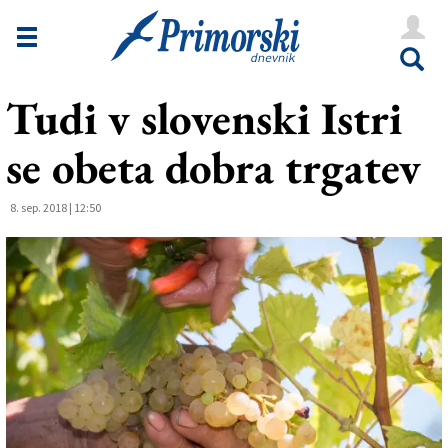
Novice
Tržaška
Tudi v slovenski Istri
Goriška
se obeta dobra trgatev
Kultura
Šport
8. sep. 2018 | 12:50
Še
Vreme
V Kioskih
Uredništvo
Oglasi