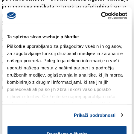
in rumenega muškata, v torek so začeli obirati sorto
merlot, v sredo pa še sorto refošk.
Strokovnjaki menijo, da so kislinska razmerja
trenutno zelo ugodna. Enologi napovedujejo lepe,
Ta spletna stran vsebuje piškotke
sočne, sadne in elegantne malvazije, refoški pa so že
Piškotke uporabljamo za prilagoditev vsebin in oglasov,
trenutno dobro obarvani. Pričakujejo, da bodo slednji
za zagotavljanje funkcij družbenih medijev in za analize
zopet pokazali tisti svoj pravi karakter in navduševali
našega prometa. Poleg tega delimo informacije o vaši
tako s svojo barvo, sadnostjo, svežino ter tudi tisto
uporabi našega mesta z našimi partnerji s področja
polnostjo, ki jo lahko pokaže le refošk.
družbenih medijev, oglaševanja in analitike, ki jih morda
Letošnja novost v ponudbi kleti Vinakoper je tudi
kombinirajo z drugimi informacijami, ki ste jim jih
ustekleničen mošt.
posredovali ali pa so jih zbrali skozi vašo uporabo
njihovih storitev. Če želite še naprej uporabljati našo
Za branje in pisanje komentarjev
je potrebna prijava
spletno stran, se morate strinjati z uporabo piškotkov.
Prikaži podrobnosti