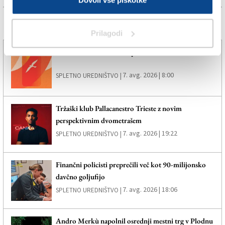
Dovoli vse piškotke
Več novic
Prilagodi
Poletno. Svobodno. Brezplačno.
7. avg. 2026 | 8:00
SPLETNO UREDNIŠTVO |
Tržaški klub Pallacanestro Trieste z novim
perspektivnim dvometrašem
7. avg. 2026 | 19:22
SPLETNO UREDNIŠTVO |
Finančni policisti preprečili več kot 90-milijonsko
davčno goljufijo
7. avg. 2026 | 18:06
SPLETNO UREDNIŠTVO |
Andro Merkù napolnil osrednji mestni trg v Plodnu