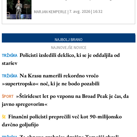
7. avg. 2026 | 16:32
MARJAN KEMPERLE |
NAJBOLJ BRANO
NAJNOVEJŠE NOVICE
Policisti izsledili deklico, ki se je oddaljila od
TRŽAŠKA
staršev
Na Krasu namerili rekordno vročo
TRŽAŠKA
»supertropsko« noč, ki je ne bodo pozabili
»Štirideset let po vzponu na Broad Peak je čas, da
ŠPORT
javno spregovorim«
Finančni policisti preprečili več kot 90-milijonsko
ŠE
davčno goljufijo
Za obnovo grobnice družine Tomažič zbrali