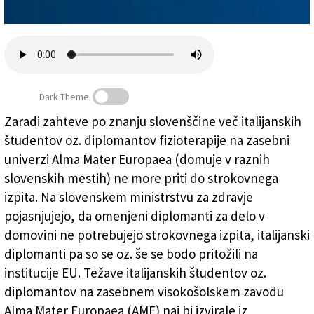
Založnik
Zadruga PD
Naročnine
Dark Theme
Zaradi zahteve po znanju slovenščine več italijanskih
študentov oz. diplomantov fizioterapije na zasebni
Italijani v težavah zaradi slovenščine
univerzi Alma Mater Europaea (domuje v raznih
slovenskih mestih) ne more priti do strokovnega
izpita. Na slovenskem ministrstvu za zdravje
pojasnjujejo, da omenjeni diplomanti za delo v
domovini ne potrebujejo strokovnega izpita, italijanski
diplomanti pa so se oz. še se bodo pritožili na
institucije EU. Težave italijanskih študentov oz.
diplomantov na zasebnem visokošolskem zavodu
Alma Mater Europaea (AME) naj bi izvirale iz