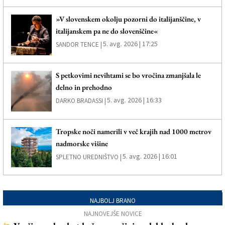
»V slovenskem okolju pozorni do italijanščine, v
italijanskem pa ne do slovenščine«
5. avg. 2026 | 17:25
SANDOR TENCE |
S petkovimi nevihtami se bo vročina zmanjšala le
delno in prehodno
5. avg. 2026 | 16:33
DARKO BRADASSI |
Tropske noči namerili v več krajih nad 1000 metrov
nadmorske višine
5. avg. 2026 | 16:01
SPLETNO UREDNIŠTVO |
NAJBOLJ BRANO
NAJNOVEJŠE NOVICE