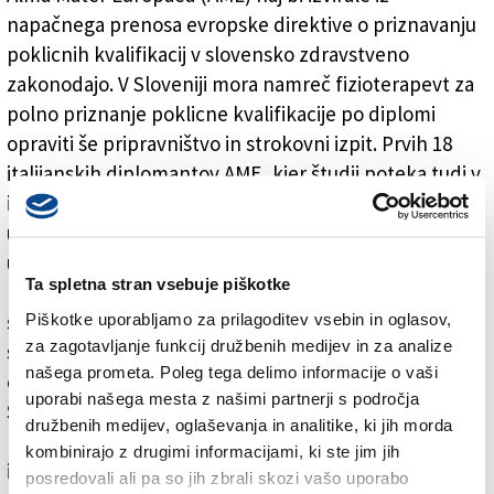
napačnega prenosa evropske direktive o priznavanju
poklicnih kvalifikacij v slovensko zdravstveno
zakonodajo. V Sloveniji mora namreč fizioterapevt za
polno priznanje poklicne kvalifikacije po diplomi
opraviti še pripravništvo in strokovni izpit. Prvih 18
italijanskih diplomantov AME, kjer študij poteka tudi v
italijanščini, je po pripravništvu v Italiji strokovni izpit
uspešno opravilo s tolmačem, kar omogoča zakon o
upravnem postopku, druge diplomante pa na
Ta spletna stran vsebuje piškotke
ministrstvu zavračajo, saj naj bi morali že ob prijavi na
Piškotke uporabljamo za prilagoditev vsebin in oglasov,
strokovni izpit predložiti potrdilo o znanju
za zagotavljanje funkcij družbenih medijev in za analize
slovenščine, so poročale Finance. Kot je še navedel
našega prometa. Poleg tega delimo informacije o vaši
časnik, so italijanski fizioterapevti pred časom zoper
uporabi našega mesta z našimi partnerji s področja
Slovenijo zaradi tega vložili pritožbo na Evropsko
družbenih medijev, oglaševanja in analitike, ki jih morda
komisijo, napovedujejo tudi sodni spor ter ne
kombinirajo z drugimi informacijami, ki ste jim jih
izključujejo odškodninske tožbe zoper odgovorne
posredovali ali pa so jih zbrali skozi vašo uporabo