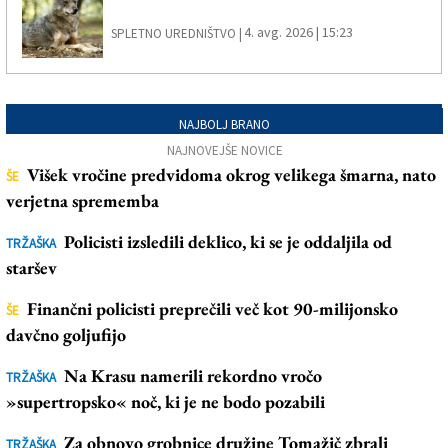
4. avg. 2026 | 15:23
SPLETNO UREDNIŠTVO |
NAJBOLJ BRANO
NAJNOVEJŠE NOVICE
Višek vročine predvidoma okrog velikega šmarna, nato
ŠE
verjetna sprememba
Policisti izsledili deklico, ki se je oddaljila od
TRŽAŠKA
staršev
Finančni policisti preprečili več kot 90-milijonsko
ŠE
davčno goljufijo
Na Krasu namerili rekordno vročo
TRŽAŠKA
»supertropsko« noč, ki je ne bodo pozabili
Za obnovo grobnice družine Tomažič zbrali
TRŽAŠKA