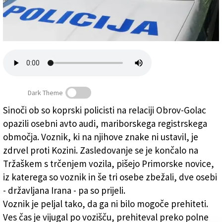
Založnik
Zadruga PD
Naročnine
Dark Theme
Sinoči ob so koprski policisti na relaciji Obrov-Golac
opazili osebni avto audi, mariborskega registrskega
Lov za drvečim audijem se je zaključil pri Bazovici
območja. Voznik, ki na njihove znake ni ustavil, je
zdrvel proti Kozini. Zasledovanje se je končalo na
Tržaškem s trčenjem vozila, pišejo Primorske novice,
iz katerega so voznik in še tri osebe zbežali, dve osebi
- državljana Irana - pa so prijeli.
Voznik je peljal tako, da ga ni bilo mogoče prehiteti.
Ves čas je vijugal po vozišču, prehiteval preko polne