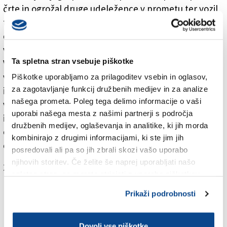
črte in ogrožal druge udeležence v prometu ter vozil
tudi do 170 km/h. Policisti so skladno s sporazumom o
čezmejnem sodelovanju z italijanskimi kolegi sledili
vozilu prek Krvavega potoka v Italijo do Bazovice.
Ta spletna stran vsebuje piškotke
V ostrih ovinkih proti avtocesti za Trst pa je bežeči
voznik izgubil nadzor nad avtom, zapeljal na levo
Piškotke uporabljamo za prilagoditev vsebin in oglasov,
za zagotavljanje funkcij družbenih medijev in za analize
izven vozišča ter z levim delom trčil v betonski
našega prometa. Poleg tega delimo informacije o vaši
varovalni stebriček. Kmalu zatem so na kraj prišli
uporabi našega mesta z našimi partnerji s področja
italijanski policisti, ki so prijeli dva potnika iz vozila,
družbenih medijev, oglaševanja in analitike, ki jih morda
oba državljana Irana, medtem ko so voznik in še tri
kombinirajo z drugimi informacijami, ki ste jim jih
osebe zbežali.
posredovali ali pa so jih zbrali skozi vašo uporabo
njihovih storitev. Če želite še naprej uporabljati našo
Za branje in pisanje komentarjev
je potrebna prijava
spletno stran, se morate strinjati z uporabo piškotkov.
Prikaži podrobnosti
Dovoli vse piškotke