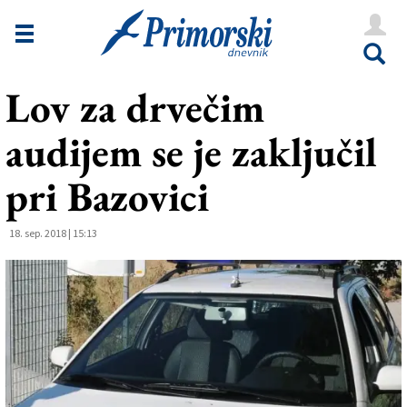
Novice
Tržaška
Lov za drvečim
Goriška
audijem se je zaključil
Kultura
Šport
pri Bazovici
Še
18. sep. 2018 | 15:13
Vreme
V Kioskih
Uredništvo
Oglasi