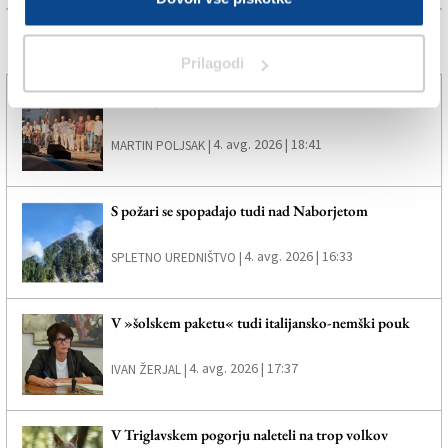
Več novic
Prilagodi
Brezmejni ritmi navdušili tržaško publiko
4. avg. 2026 | 18:41
MARTIN POLJSAK |
S požari se spopadajo tudi nad Naborjetom
4. avg. 2026 | 16:33
SPLETNO UREDNIŠTVO |
V »šolskem paketu« tudi italijansko-nemški pouk
4. avg. 2026 | 17:37
IVAN ŽERJAL |
V Triglavskem pogorju naleteli na trop volkov