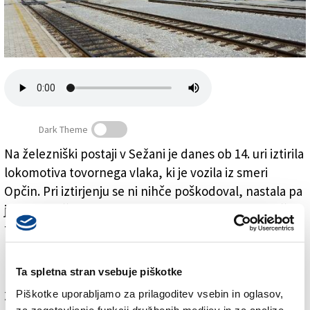
Založnik
Zadruga PD
Naročnine
Dark Theme
Na železniški postaji v Sežani je danes ob 14. uri iztirila
lokomotiva tovornega vlaka, ki je vozila iz smeri
Na železniški postaji v Sežani iztirila lokomotiva
Opčin. Pri iztirjenju se ni nihče poškodoval, nastala pa
je gmotna škoda. Sprva sta bila zaprta oba železniška
tira, vendar je promet po enem tiru zdaj že stekel.
Povezava po obeh tirih pa bo predvidoma stekla v
petek.
Ta spletna stran vsebuje piškotke
Piškotke uporabljamo za prilagoditev vsebin in oglasov,
Za branje in pisanje komentarjev
je potrebna prijava
za zagotavljanje funkcij družbenih medijev in za analize