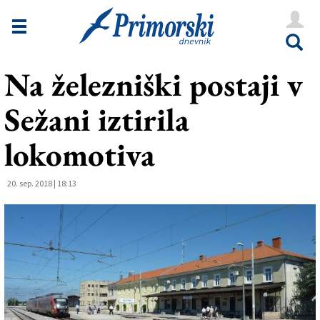
Novice
Tržaška
Na železniški postaji v
Goriška
Sežani iztirila
Kultura
Šport
lokomotiva
Še
20. sep. 2018 | 18:13
Vreme
V Kioskih
Uredništvo
Oglasi