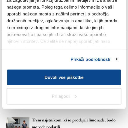
našega prometa. Poleg tega delimo informacije o vaši
uporabi našega mesta z našimi partnerji s področja
družbenih medijev, oglaševanja in analitike, ki jih morda
kombinirajo z drugimi informacijami, ki ste jim jih
posredovali ali pa so jih zbrali skozi vašo uporabo
Več novic
njihovih storitev. Če želite še naprej uporabljati našo
spletno stran, se morate strinjati z uporabo piškotkov.
Poletno. Svobodno. Brezplačno.
Prikaži podrobnosti
7. avg. 2026 | 8:00
SPLETNO UREDNIŠTVO |
Dovoli vse piškotke
Slovenija in FJK včeraj v primežu močno povečanega
prometa
Prilagodi
9. avg. 2026 | 7:33
IVAN ŽERJAL |
Trem najstnikom, ki so prodajali limonade, bodo
mopede podarili