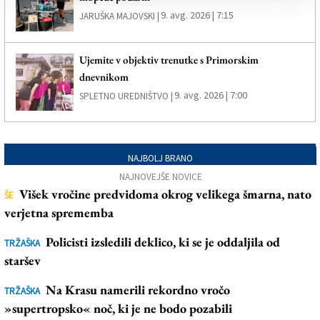
9. avg. 2026 | 7:15
JARUŠKA MAJOVSKI |
Ujemite v objektiv trenutke s Primorskim
dnevnikom
9. avg. 2026 | 7:00
SPLETNO UREDNIŠTVO |
NAJBOLJ BRANO
NAJNOVEJŠE NOVICE
Višek vročine predvidoma okrog velikega šmarna, nato
ŠE
verjetna sprememba
Policisti izsledili deklico, ki se je oddaljila od
TRŽAŠKA
staršev
Na Krasu namerili rekordno vročo
TRŽAŠKA
»supertropsko« noč, ki je ne bodo pozabili