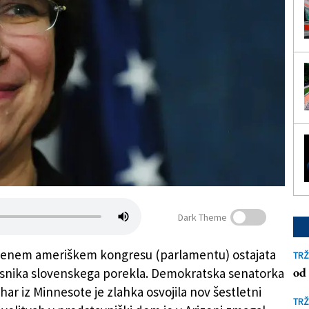
Dark Theme
ljenem ameriškem kongresu (parlamentu) ostajata
TRŽ
od 
snika slovenskega porekla. Demokratska senatorka
ar iz Minnesote je zlahka osvojila nov šestletni
TRŽ