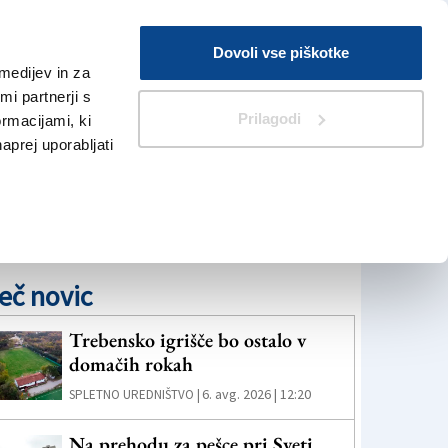
Prijava
Dovoli vse piškotke
medijev in za
Iskanje
V Kioskih
i partnerji s
Prilagodi
ormacijami, ki
naprej uporabljati
eč novic
Trebensko igrišče bo ostalo v
domačih rokah
6. avg. 2026 | 12:20
SPLETNO UREDNIŠTVO |
Na prehodu za pešce pri Sveti