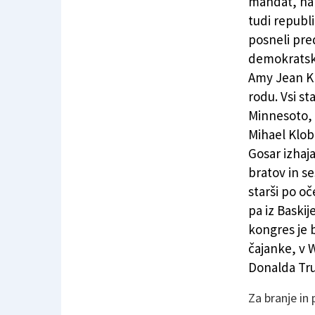
mandat, na 
Ameriški Slovenec premagal tudi družino
tudi republi
posneli pre
demokratsk
Amy Jean Kl
rodu. Vsi sta
Minnesoto, 
Mihael Klobu
Gosar izhaja
bratov in se
starši po oč
pa iz Baskij
kongres je b
čajanke, v 
Donalda Tr
Za branje in