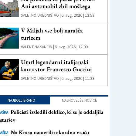
Ani avtomobil zbil moškega
6. avg. 2026 | 12:53
SPLETNO UREDNIŠTVO |
V Miljah vse bolj narašča
turizem
6. avg. 2026 | 12:00
VALENTINA SANCIN |
Umrl legendarni italijanski
kantavtor Francesco Guccini
6. avg. 2026 | 11:33
SPLETNO UREDNIŠTVO |
NAJBOLJ BRANO
NAJNOVEJŠE NOVICE
Policisti izsledili deklico, ki se je oddaljila
AŠKA
staršev
Na Krasu namerili rekordno vročo
AŠKA