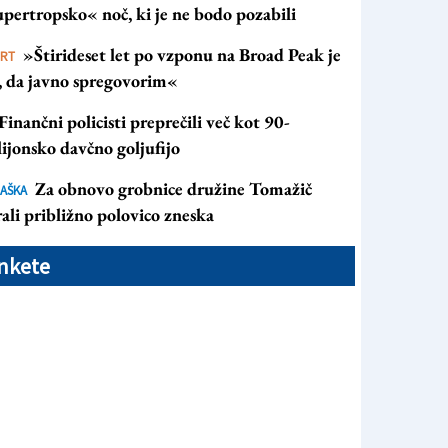
pertropsko« noč, ki je ne bodo pozabili
»Štirideset let po vzponu na Broad Peak je
ORT
s, da javno spregovorim«
Finančni policisti preprečili več kot 90-
ijonsko davčno goljufijo
Za obnovo grobnice družine Tomažič
AŠKA
ali približno polovico zneska
nkete