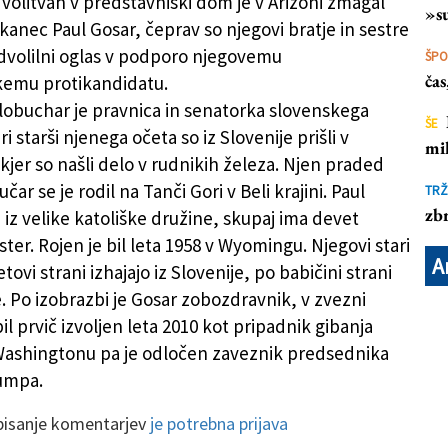
volitvah v predstavniški dom je v Arizoni zmagal
»su
kanec Paul Gosar, čeprav so njegovi bratje in sestre
dvolilni oglas v podporo njegovemu
ŠP
ča
emu protikandidatu.
obuchar je pravnica in senatorka slovenskega
ŠE
ri starši njenega očeta so iz Slovenije prišli v
mil
kjer so našli delo v rudnikih železa. Njen praded
čar se je rodil na Tanči Gori v Beli krajini. Paul
TRŽ
zbr
 iz velike katoliške družine, skupaj ima devet
ster. Rojen je bil leta 1958 v Wyomingu. Njegovi stari
A
etovi strani izhajajo iz Slovenije, po babičini strani
e. Po izobrazbi je Gosar zobozdravnik, v zvezni
il prvič izvoljen leta 2010 kot pripadnik gibanja
Washingtonu pa je odločen zaveznik predsednika
umpa.
 pisanje komentarjev
je potrebna prijava