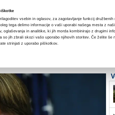
piškotke
ilagoditev vsebin in oglasov, za zagotavljanje funkcij družbenih 
leg tega delimo informacije o vaši uporabi našega mesta z našim
NOVICE
TRŽAŠKA
GORIŠKA
KULTURA
ŠPORT
ŠE
 oglaševanja in analitike, ki jih morda kombinirajo z drugimi inf
pa so jih zbrali skozi vašo uporabo njihovih storitev. Če želite še 
 premagal tudi
te strinjati z uporabo piškotkov.
V