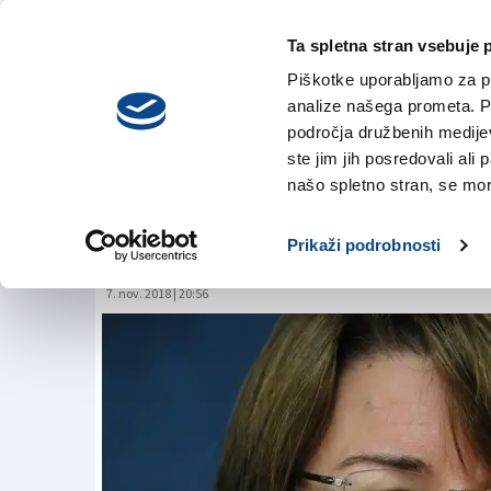
Ta spletna stran vsebuje 
VREME
četrtek,
DANES
Piškotke uporabljamo za pr
6. avgusta 2026
analize našega prometa. Po
področja družbenih medijev,
ste jim jih posredovali ali 
Ameriški Slovenec
našo spletno stran, se mora
družino
Prikaži podrobnosti
7. nov. 2018 | 20:56