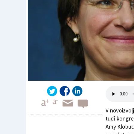
V novoizvo
tudi kongre
Amy Klobuch