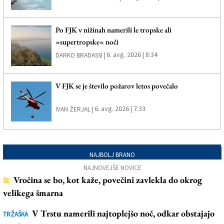
Po FJK v nižinah namerili le tropske ali
»supertropske« noči
6. avg. 2026 | 8:34
DARKO BRADASSI |
V FJK se je število požarov letos povečalo
6. avg. 2026 | 7:33
IVAN ŽERJAL |
NAJBOLJ BRANO
NAJNOVEJŠE NOVICE
Vročina se bo, kot kaže, povečini zavlekla do okrog
ŠE
velikega šmarna
V Trstu namerili najtoplejšo noč, odkar obstajajo
TRŽAŠKA