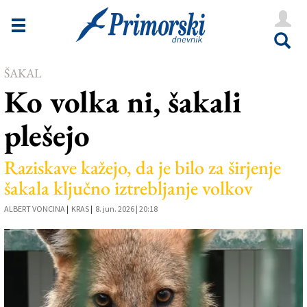
Novice
Tržaška
ŠAKAL
Goriška
Ko volka ni, šakali
Kultura
plešejo
Šport
Še
Raziskave kažejo, da je bilo za širjenje
šakala ključno iztrebljanje volkov
Vreme
ALBERT VONCINA
|
KRAS
|
8. jun. 2026 | 20:18
V Kioskih
Uredništvo
Oglasi