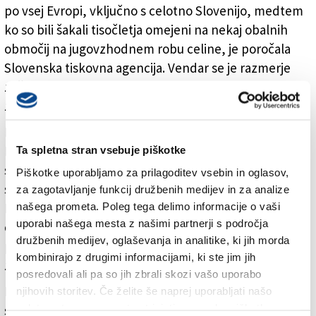
po vsej Evropi, vključno s celotno Slovenijo, medtem
ko so bili šakali tisočletja omejeni na nekaj obalnih
območij na jugovzhodnem robu celine, je poročala
Slovenska tiskovna agencija. Vendar se je razmerje
začelo spreminjati v 19. in 20. stoletju, ko so ljudje
začeli intenzivno iztrebljati volkove.
Nova evropska raziskava, objavljena v reviji Nature
Ecology & Evolution, temelji na terenskih podatkih, ki
Ta spletna stran vsebuje piškotke
so jih raziskovalci med letoma 2001 in 2017 zbrali na
Piškotke uporabljamo za prilagoditev vsebin in oglasov,
skoraj 9000 lokacijah po Srednji in Jugovzhodni
za zagotavljanje funkcij družbenih medijev in za analize
našega prometa. Poleg tega delimo informacije o vaši
Evropi, tudi v Sloveniji in Italiji, s pomočjo izzivanja
uporabi našega mesta z našimi partnerji s področja
oglašanja šakalov, metode, pri kateri predvajajo
družbenih medijev, oglaševanja in analitike, ki jih morda
posnetke oglašanja šakalov in nato poslušajo, ali se
kombinirajo z drugimi informacijami, ki ste jim jih
živali odzovejo nazaj.
posredovali ali pa so jih zbrali skozi vašo uporabo
Rezultati kažejo, da šakali zbirajo območja z manj
njihovih storitev. Če želite še naprej uporabljati našo
spletno stran, se morate strinjati z uporabo piškotkov.
snežne odeje, zmerno pokritostjo z gozdom ter v