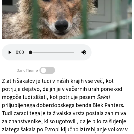
Založnik
Zadruga PD
Naročnine
Dark Theme
Zlatih šakalov je tudi v naših krajih vse več, kot
potrjuje dejstvo, da jih je v večernih urah ponekod
Zlati šakal na arhivskem posnetku
(
ARHIV
)
mogoče tudi slišati, kot potrjuje pesem
Šakal
priljubljenega doberdobskega benda Blek Panters.
Tudi zaradi tega je ta živalska vrsta postala zanimiva
za znanstvenike, ki so ugotovili, da je bilo za širjenje
zlatega šakala po Evropi ključno iztrebljanje volkov v