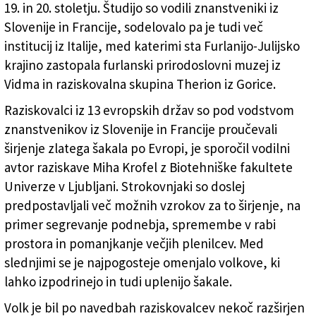
19. in 20. stoletju. Študijo so vodili znanstveniki iz
Slovenije in Francije, sodelovalo pa je tudi več
institucij iz Italije, med katerimi sta Furlanijo-Julijsko
krajino zastopala furlanski prirodoslovni muzej iz
Vidma in raziskovalna skupina Therion iz Gorice.
Raziskovalci iz 13 evropskih držav so pod vodstvom
znanstvenikov iz Slovenije in Francije proučevali
širjenje zlatega šakala po Evropi, je sporočil vodilni
avtor raziskave Miha Krofel z Biotehniške fakultete
Univerze v Ljubljani. Strokovnjaki so doslej
predpostavljali več možnih vzrokov za to širjenje, na
primer segrevanje podnebja, spremembe v rabi
prostora in pomanjkanje večjih plenilcev. Med
slednjimi se je najpogosteje omenjalo volkove, ki
lahko izpodrinejo in tudi uplenijo šakale.
Volk je bil po navedbah raziskovalcev nekoč razširjen