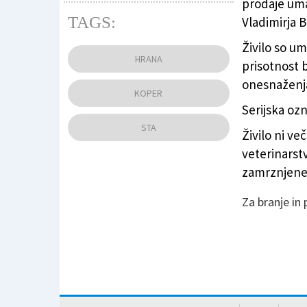
prodaje uma
TAGS:
Vladimirja B
Živilo so um
Fotografija je simbolična (PRIMORSKE NO
HRANA
prisotnost b
onesnaženj
KOPER
Serijska ozn
STA
Živilo ni v
veterinarstv
zamrznjeneg
Za branje in