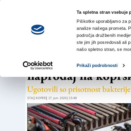
Ta spletna stran vsebuje 
VREME
sreda,
DANES
Piškotke uporabljamo za pr
5. avgusta 2026
analize našega prometa. Po
področja družbenih medijev,
ste jim jih posredovali ali 
HRANA
našo spletno stran, se mora
Umik klapavic iz H
Prikaži podrobnosti
naprodaj na koprsk
Ugotovili so prisotnost bakterije
STA
|
KOPER
|
17. jun. 2026 | 15:48