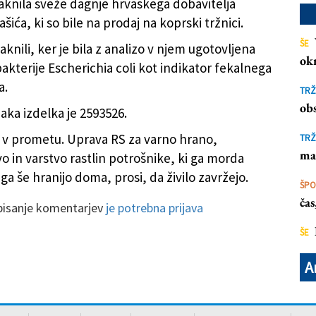
knila sveže dagnje hrvaškega dobavitelja
ašića, ki so bile na prodaj na koprski tržnici.
ŠE
aknili, ker je bila z analizo v njem ugotovljena
VICE/GREGOR MEZGEC)
ok
akterije Escherichia coli kot indikator fekalnega
a.
TRŽ
obs
aka izdelka je 2593526.
eč v prometu. Uprava RS za varno hrano,
TRŽ
ma
o in varstvo rastlin potrošnike, ki ga morda
a še hranijo doma, prosi, da živilo zavržejo.
ŠP
ča
 pisanje komentarjev
je potrebna prijava
ŠE
A