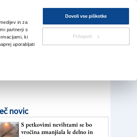
Prijava
Dovoli vse piškotke
medijev in za
Iskanje
V Kioskih
i partnerji s
Prilagodi
ormacijami, ki
naprej uporabljati
eč novic
S petkovimi nevihtami se bo
vročina zmanjšala le delno in