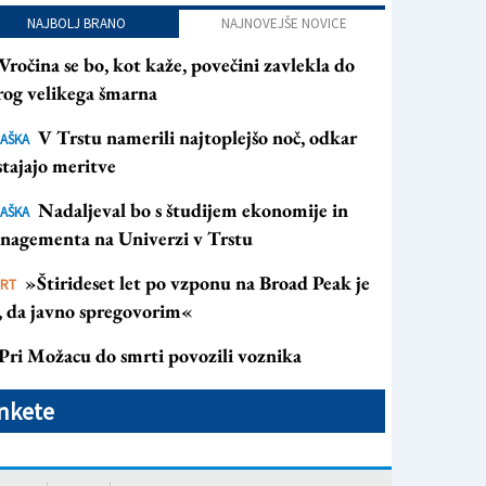
NAJBOLJ BRANO
NAJNOVEJŠE NOVICE
Vročina se bo, kot kaže, povečini zavlekla do
rog velikega šmarna
V Trstu namerili najtoplejšo noč, odkar
AŠKA
tajajo meritve
Nadaljeval bo s študijem ekonomije in
AŠKA
nagementa na Univerzi v Trstu
»Štirideset let po vzponu na Broad Peak je
ORT
s, da javno spregovorim«
Pri Možacu do smrti povozili voznika
nkete