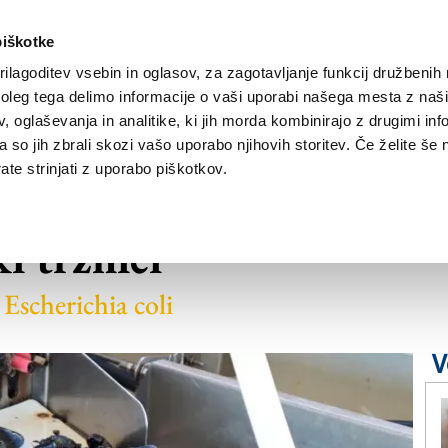
piškotke
ilagoditev vsebin in oglasov, za zagotavljanje funkcij družbenih 
leg tega delimo informacije o vaši uporabi našega mesta z našim
NOVICE
TRŽAŠKA
GORIŠKA
KULTURA
ŠPORT
ŠE
 oglaševanja in analitike, ki jih morda kombinirajo z drugimi inf
pa so jih zbrali skozi vašo uporabo njihovih storitev. Če želite še 
te strinjati z uporabo piškotkov.
rvaške, ki so bile
i tržnici
 Escherichia coli
V