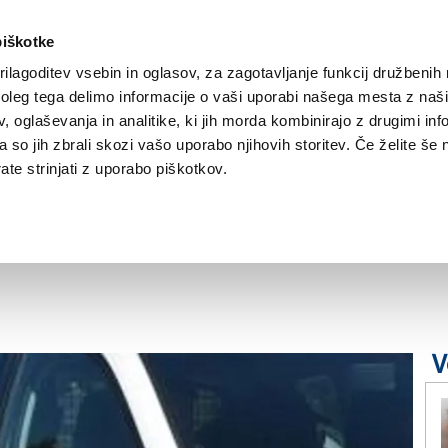
piškotke
ilagoditev vsebin in oglasov, za zagotavljanje funkcij družbenih 
leg tega delimo informacije o vaši uporabi našega mesta z našim
NOVICE
TRŽAŠKA
GORIŠKA
KULTURA
ŠPORT
ŠE
 oglaševanja in analitike, ki jih morda kombinirajo z drugimi inf
pa so jih zbrali skozi vašo uporabo njihovih storitev. Če želite še 
te strinjati z uporabo piškotkov.
rvi in grozil
V