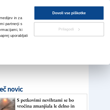
Prijava
Dovoli vse piškotke
medijev in za
Iskanje
V Kioskih
i partnerji s
Prilagodi
ormacijami, ki
naprej uporabljati
eč novic
S petkovimi nevihtami se bo
vročina zmanjšala le delno in