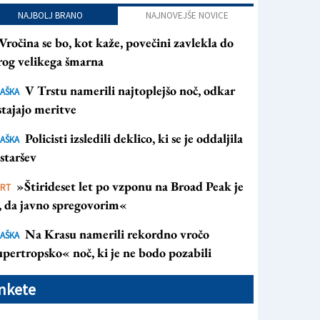
NAJBOLJ BRANO
NAJNOVEJŠE NOVICE
Vročina se bo, kot kaže, povečini zavlekla do
rog velikega šmarna
V Trstu namerili najtoplejšo noč, odkar
AŠKA
tajajo meritve
Policisti izsledili deklico, ki se je oddaljila
AŠKA
staršev
»Štirideset let po vzponu na Broad Peak je
ORT
s, da javno spregovorim«
Na Krasu namerili rekordno vročo
AŠKA
pertropsko« noč, ki je ne bodo pozabili
nkete