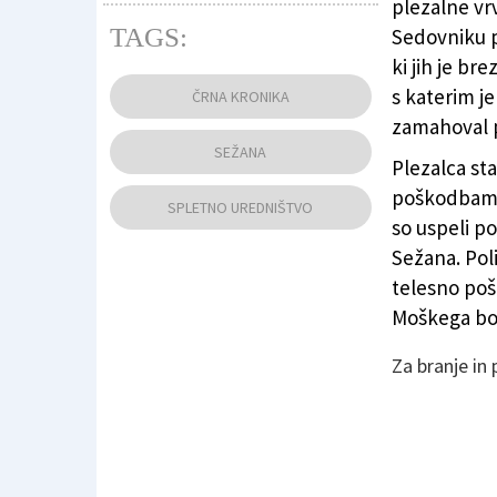
plezalne vrv
TAGS:
Sedovniku pr
ki jih je br
Fotografija je simbolična (ARHIV)
s katerim j
ČRNA KRONIKA
zamahoval p
SEŽANA
Plezalca sta
poškodbam. 
SPLETNO UREDNIŠTVO
so uspeli po
Sežana. Poli
telesno poš
Moškega bod
Za branje in