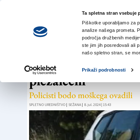
Ta spletna stran vsebuje 
VREME
četrtek,
DANES
Piškotke uporabljamo za pr
6. avgusta 2026
analize našega prometa. Po
področja družbenih medijev,
ste jim jih posredovali ali 
ČRNA KRONIKA
našo spletno stran, se mora
V Sežani prerezal v
Prikaži podrobnosti
plezalcem
Policisti bodo moškega ovadili
SPLETNO UREDNIŠTVO
|
SEŽANA
|
8. jul. 2024 | 15:43