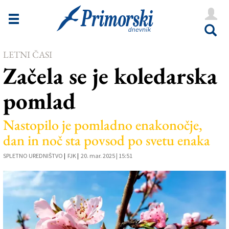
Novice
Tržaška
LETNI ČASI
Goriška
Začela se je koledarska
Kultura
pomlad
Šport
Še
Nastopilo je pomladno enakonočje,
dan in noč sta povsod po svetu enaka
Vreme
SPLETNO UREDNIŠTVO
|
FJK
|
20. mar. 2025 | 15:51
V Kioskih
Uredništvo
Oglasi