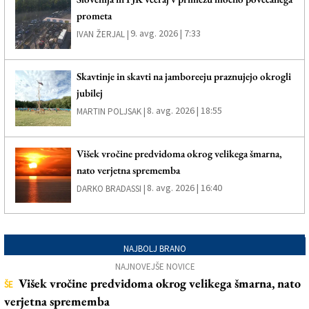
prometa
9. avg. 2026 | 7:33
IVAN ŽERJAL |
Skavtinje in skavti na jamboreeju praznujejo okrogli
jubilej
8. avg. 2026 | 18:55
MARTIN POLJSAK |
Višek vročine predvidoma okrog velikega šmarna,
nato verjetna sprememba
8. avg. 2026 | 16:40
DARKO BRADASSI |
NAJBOLJ BRANO
NAJNOVEJŠE NOVICE
Višek vročine predvidoma okrog velikega šmarna, nato
ŠE
verjetna sprememba