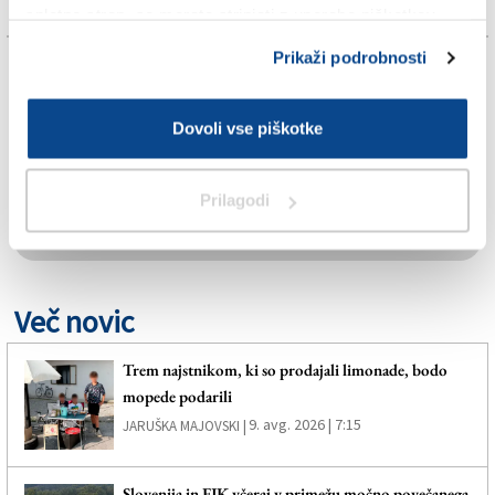
spletno stran, se morate strinjati z uporabo piškotkov.
Prikaži podrobnosti
TAGS:
Dovoli vse piškotke
FJK
LETNI ČASI
Prilagodi
SPLETNO UREDNIŠTVO
Več novic
Trem najstnikom, ki so prodajali limonade, bodo
mopede podarili
9. avg. 2026 | 7:15
JARUŠKA MAJOVSKI |
Slovenija in FJK včeraj v primežu močno povečanega