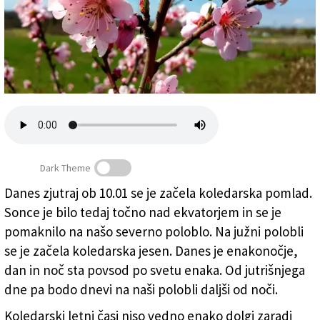
Založnik
Zadruga PD
Naročnine
Dark Theme
Danes zjutraj ob 10.01 se je začela koledarska pomlad.
Sonce je bilo tedaj točno nad ekvatorjem in se je
Drevesa so marsikje že v cvetju (ARHIV)
pomaknilo na našo severno poloblo. Na južni polobli
se je začela koledarska jesen. Danes je enakonočje,
dan in noč sta povsod po svetu enaka. Od jutrišnjega
dne pa bodo dnevi na naši polobli daljši od noči.
Koledarski letni časi niso vedno enako dolgi zaradi