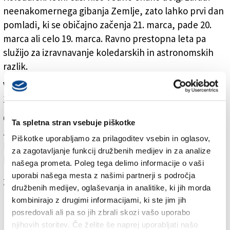
neenakomernega gibanja Zemlje, zato lahko prvi dan
pomladi, ki se običajno začenja 21. marca, pade 20.
marca ali celo 19. marca. Ravno prestopna leta pa
služijo za izravnavanje koledarskih in astronomskih
razlik.
V Trstu je danes sonce vzšlo ob 6.07 in bo zašlo ob
18.07.
Čez deset dni, v nedeljo, 30. marca, bomo tudi
Ta spletna stran vsebuje piškotke
zamenjali uro in pomaknili urine kazalce uro naprej,
Piškotke uporabljamo za prilagoditev vsebin in oglasov,
ker bo nastopil poletni čas. Ure dnevne svetlobe
za zagotavljanje funkcij družbenih medijev in za analize
bodo od tedaj še daljše in občutek pomladi vse večji.
našega prometa. Poleg tega delimo informacije o vaši
uporabi našega mesta z našimi partnerji s področja
Za branje in pisanje komentarjev
je potrebna prijava
družbenih medijev, oglaševanja in analitike, ki jih morda
kombinirajo z drugimi informacijami, ki ste jim jih
posredovali ali pa so jih zbrali skozi vašo uporabo
njihovih storitev. Če želite še naprej uporabljati našo