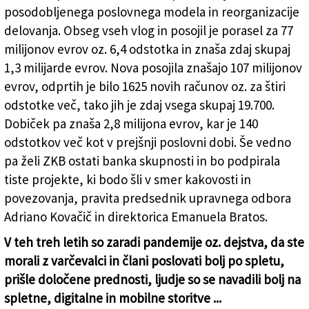
posodobljenega poslovnega modela in reorganizacije
delovanja. Obseg vseh vlog in posojil je porasel za 77
milijonov evrov oz. 6,4 odstotka in znaša zdaj skupaj
1,3 milijarde evrov. Nova posojila znašajo 107 milijonov
evrov, odprtih je bilo 1625 novih računov oz. za štiri
odstotke več, tako jih je zdaj vsega skupaj 19.700.
Dobiček pa znaša 2,8 milijona evrov, kar je 140
odstotkov več kot v prejšnji poslovni dobi. Še vedno
pa želi ZKB ostati banka skupnosti in bo podpirala
tiste projekte, ki bodo šli v smer kakovosti in
povezovanja, pravita predsednik upravnega odbora
Adriano Kovačič in direktorica Emanuela Bratos.
V teh treh letih so zaradi pandemije oz. dejstva, da ste
morali z varčevalci in člani poslovati bolj po spletu,
prišle določene prednosti, ljudje so se navadili bolj na
spletne, digitalne in mobilne storitve ...