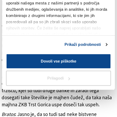
bilanco s še višjim dobičkom, ali pa da nastali dobiček
uporabi našega mesta z našimi partnerji s področja
družbenih medijev, oglaševanja in analitike, ki jih morda
previdnostno izkoristi vnaprej za nekatere postavke,
kombinirajo z drugimi informacijami, ki ste jim jih
kot je kritje nerednih kreditov. V naših načrtih je bila
posredovali ali pa so jih zbrali skozi vašo uporabo
začetno zaključiti postavko za kritje nerednih
njihovih storitev. Če želite še naprej uporabljati našo
kreditov približno na dveh milijonih negativno, potem
spletno stran, se morate strinjati z uporabo piškotkov.
pa smo se ob koncu lega odločili, da raje to postavko
Prikaži podrobnosti
raje zvišamo in smo dodali dober milijon. Tako imamo
neizterljivih terjatev kritih preko 92 odstotkov,
dvomljivih pa 72 odstotkov. Celotno kritje nerednih
Dovoli vse piškotke
kreditov znaša 80 odstotkov.
Kovačič
: Porast posojil je največji uspeh, ki ga je
Prilagodi
dosegla banka. Vedno je treba pomisliti, da delamo na
tržišču, kjer so tudi druge banke in zaradi tega
dosegati take številke je majhen čudež, da taka naša
majhna ZKB Trst Gorica uspe doseči tak uspeh.
Bratos
: Jasno je, da so tudi sad neke bistvene