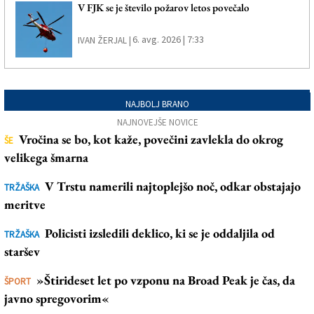
V FJK se je število požarov letos povečalo
6. avg. 2026 | 7:33
IVAN ŽERJAL |
NAJBOLJ BRANO
NAJNOVEJŠE NOVICE
Vročina se bo, kot kaže, povečini zavlekla do okrog
ŠE
velikega šmarna
V Trstu namerili najtoplejšo noč, odkar obstajajo
TRŽAŠKA
meritve
Policisti izsledili deklico, ki se je oddaljila od
TRŽAŠKA
staršev
»Štirideset let po vzponu na Broad Peak je čas, da
ŠPORT
javno spregovorim«