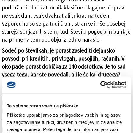
podružnici obdržati urnik klasične blagajne, čeprav
ne vsak dan, vsak dvakrat ali trikrat na teden.
Vzporedno so se pa tudi člani, stranke in še posebej
starejši sprijaznili s tem, tudi število pogodb in bank je
na primer v tem obdobju izredno naraslo.
Sodeč po številkah, je porast zaslediti dejansko
povsod: pri kreditih, pri vlogah, posojilih, računih. V
oko pade porast dobička za 140 odstotkov. Je to sad
vsega tega, kar ste povedali, ali je še kaj drugega?
Bratos
: Je gotovo sad vsega tega, kar smo povedali, v
zadnjem delu leta 2022 pa je treba prišteti še
povišanje obrestnih mer, ki je v zadnjem trimesečju
Ta spletna stran vsebuje piškotke
postalo očitno.
Piškotke uporabljamo za prilagoditev vsebin in oglasov,
Treba je tudi povedati, da je bil ob koncu leta odbor
za zagotavljanje funkcij družbenih medijev in za analize
pred izbiro, ali višji dobiček registrira in zaključi
našega prometa. Poleg tega delimo informacije o vaši