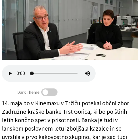
Založnik
Zadruga PD
Naročnine
Dark Theme
14. maja bo v Kinemaxu v Tržiču potekal občni zbor
Zadružne kraške banke Trst Gorica, ki bo po štirih
Adriano Kovačič in Emanuela Bratos (FOTODAMJ@N)
letih končno spet v prisotnosti. Banka je tudi v
lanskem poslovnem letu izboljšala kazalce in se
uvrstila v prvo kakovostno skupino, kar je sad tudi