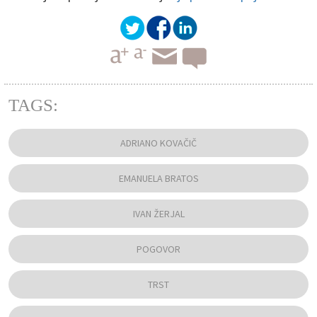
TAGS:
ADRIANO KOVAČIČ
EMANUELA BRATOS
IVAN ŽERJAL
POGOVOR
TRST