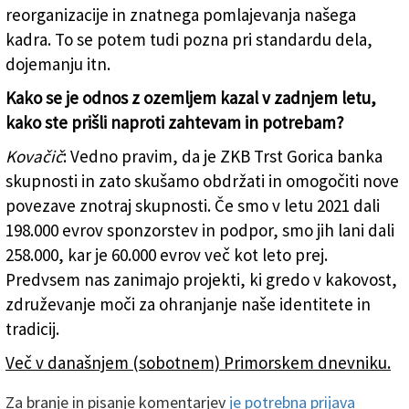
reorganizacije in znatnega pomlajevanja našega
kadra. To se potem tudi pozna pri standardu dela,
dojemanju itn.
Kako se je odnos z ozemljem kazal v zadnjem letu,
kako ste prišli naproti zahtevam in potrebam?
Kovačič
: Vedno pravim, da je ZKB Trst Gorica banka
skupnosti in zato skušamo obdržati in omogočiti nove
povezave znotraj skupnosti. Če smo v letu 2021 dali
198.000 evrov sponzorstev in podpor, smo jih lani dali
258.000, kar je 60.000 evrov več kot leto prej.
Predvsem nas zanimajo projekti, ki gredo v kakovost,
združevanje moči za ohranjanje naše identitete in
tradicij.
Več v današnjem (sobotnem) Primorskem dnevniku.
Za branje in pisanje komentarjev
je potrebna prijava