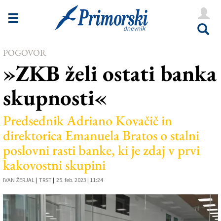
Novice
Tržaška
POGOVOR
Goriška
»ZKB želi ostati banka
Kultura
skupnosti«
Šport
Še
Predsednik Adriano Kovačič in
direktorica Emanuela Bratos o stalni
Vreme
poslovni rasti banke, ki je zdaj v prvi
V Kioskih
kakovostni skupini
IVAN ŽERJAL
|
TRST
|
25. feb. 2023 | 11:24
Uredništvo
Oglasi