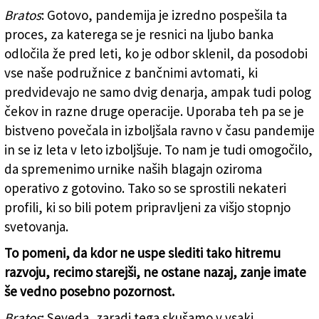
Bratos
: Gotovo, pandemija je izredno pospešila ta
proces, za katerega se je resnici na ljubo banka
odločila že pred leti, ko je odbor sklenil, da posodobi
vse naše podružnice z bančnimi avtomati, ki
predvidevajo ne samo dvig denarja, ampak tudi polog
čekov in razne druge operacije. Uporaba teh pa se je
bistveno povečala in izboljšala ravno v času pandemije
in se iz leta v leto izboljšuje. To nam je tudi omogočilo,
da spremenimo urnike naših blagajn oziroma
operativo z gotovino. Tako so se sprostili nekateri
profili, ki so bili potem pripravljeni za višjo stopnjo
svetovanja.
To pomeni, da kdor ne uspe slediti tako hitremu
razvoju, recimo starejši, ne ostane nazaj, zanje imate
še vedno posebno pozornost.
Bratos
: Seveda, zaradi tega skušamo v vsaki