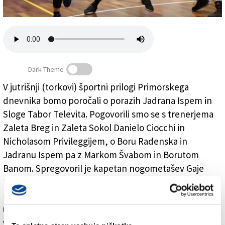
Založnik
Zadruga PD
Naročnine
Dark Theme
V jutrišnji (torkovi) športni prilogi Primorskega
dnevnika bomo poročali o porazih Jadrana Ispem in
Športna priloga: jutri v časopisu ...
Sloge Tabor Televita. Pogovorili smo se s trenerjema
Zaleta Breg in Zaleta Sokol Danielo Ciocchi in
Nicholasom Privileggijem, o Boru Radenska in
Jadranu Ispem pa z Markom Švabom in Borutom
Banom. Spregovoril je kapetan nogometašev Gaje
Michele Ferluga, analizirali pa smo konec sezone v
nogometnih amaterskih ligah. Poročamo tudi o
uspehih jadralcev TPK Sirena na državnem prvenstvu
v olimpijskih razredih. V rubriki (P)osebno se bo