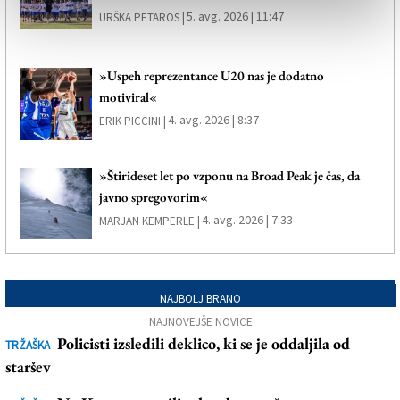
5. avg. 2026 | 11:47
URŠKA PETAROS |
»Uspeh reprezentance U20 nas je dodatno
motiviral«
4. avg. 2026 | 8:37
ERIK PICCINI |
»Štirideset let po vzponu na Broad Peak je čas, da
javno spregovorim«
4. avg. 2026 | 7:33
MARJAN KEMPERLE |
NAJBOLJ BRANO
NAJNOVEJŠE NOVICE
Policisti izsledili deklico, ki se je oddaljila od
TRŽAŠKA
staršev