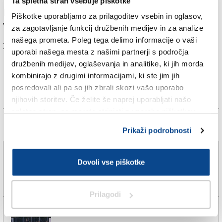
Ta spletna stran vsebuje piškotke
predstavila odbojkarica Tjaša Mazzucca, v
Piškotke uporabljamo za prilagoditev vsebin in oglasov,
višješolskem portretu pa odbojkarica Iris Petruz.
za zagotavljanje funkcij družbenih medijev in za analize
našega prometa. Poleg tega delimo informacije o vaši
Za branje in pisanje komentarjev
je potrebna prijava
uporabi našega mesta z našimi partnerji s področja
družbenih medijev, oglaševanja in analitike, ki jih morda
kombinirajo z drugimi informacijami, ki ste jim jih
posredovali ali pa so jih zbrali skozi vašo uporabo
njihovih storitev. Če želite še naprej uporabljati našo
spletno stran, se morate strinjati z uporabo piškotkov.
Več novic
Prikaži podrobnosti
»Hat-trick« Milana, Daniel Skerl ponovno peti
Dovoli vse piškotke
5. avg. 2026 | 18:13
ERIK PICCINI |
Prilagodi
Sistiana Sesljan začel priprave na novo sezono