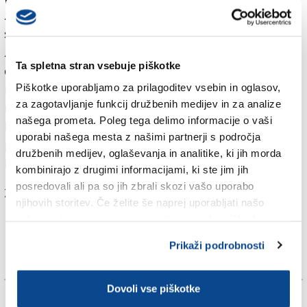
že nekaj časa govori, da bo Dončić po koncu letošnje
sezone v Evropi odšel v najmočnejšo ligo na svetu, gre
za prvo uradno potrditev te namere. Duffy je povedal,
Ta spletna stran vsebuje piškotke
da si želi videti Dončića v Phoenixu pod vodstvom
Piškotke uporabljamo za prilagoditev vsebin in oglasov,
nekdanjega slovenskega selektorja Igorja Kokoškova,
za zagotavljanje funkcij družbenih medijev in za analize
medtem pa je predsednik franšize Miami Heat Pat
našega prometa. Poleg tega delimo informacije o vaši
Riley dejal, da bi si želel v prihodnjih sezonah na
uporabi našega mesta z našimi partnerji s področja
parketu na Floridi v svoji ekipi imeti tako Gorana
družbenih medijev, oglaševanja in analitike, ki jih morda
Dragića kot Luko Dončića.
kombinirajo z drugimi informacijami, ki ste jim jih
posredovali ali pa so jih zbrali skozi vašo uporabo
Za branje in pisanje komentarjev
je potrebna prijava
njihovih storitev. Če želite še naprej uporabljati našo
spletno stran, se morate strinjati z uporabo piškotkov.
Prikaži podrobnosti
Dovoli vse piškotke