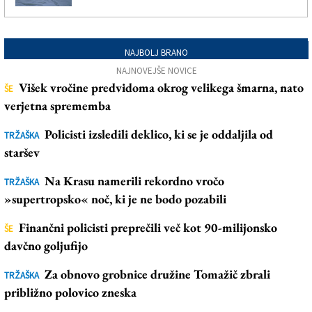
NAJBOLJ BRANO
NAJNOVEJŠE NOVICE
Višek vročine predvidoma okrog velikega šmarna, nato
ŠE
verjetna sprememba
Policisti izsledili deklico, ki se je oddaljila od
TRŽAŠKA
staršev
Na Krasu namerili rekordno vročo
TRŽAŠKA
»supertropsko« noč, ki je ne bodo pozabili
Finančni policisti preprečili več kot 90-milijonsko
ŠE
davčno goljufijo
Za obnovo grobnice družine Tomažič zbrali
TRŽAŠKA
približno polovico zneska