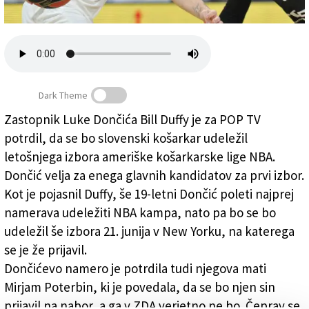
Založnik
Zadruga PD
Naročnine
Dark Theme
Zastopnik Luke Dončića Bill Duffy je za POP TV
potrdil, da se bo slovenski košarkar udeležil
Dončić gre na letošnji nabor lige NBA
letošnjega izbora ameriške košarkarske lige NBA.
Dončić velja za enega glavnih kandidatov za prvi izbor.
Kot je pojasnil Duffy, še 19-letni Dončić poleti najprej
namerava udeležiti NBA kampa, nato pa bo se bo
udeležil še izbora 21. junija v New Yorku, na katerega
se je že prijavil.
Dončićevo namero je potrdila tudi njegova mati
Mirjam Poterbin, ki je povedala, da se bo njen sin
prijavil na nabor, a ga v ZDA verjetno ne bo. Čeprav se