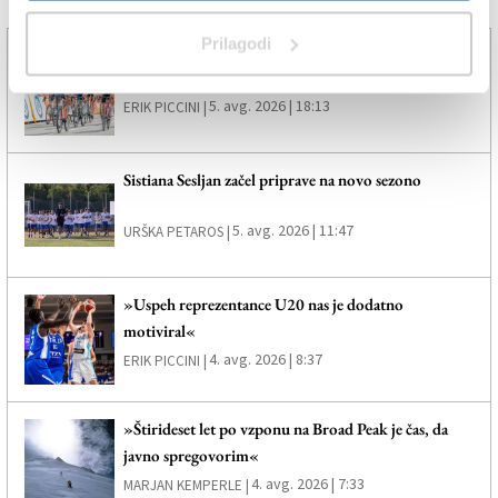
Več novic
Prilagodi
»Hat-trick« Milana, Daniel Skerl ponovno peti
5. avg. 2026 | 18:13
ERIK PICCINI |
Sistiana Sesljan začel priprave na novo sezono
5. avg. 2026 | 11:47
URŠKA PETAROS |
»Uspeh reprezentance U20 nas je dodatno
motiviral«
4. avg. 2026 | 8:37
ERIK PICCINI |
»Štirideset let po vzponu na Broad Peak je čas, da
javno spregovorim«
4. avg. 2026 | 7:33
MARJAN KEMPERLE |