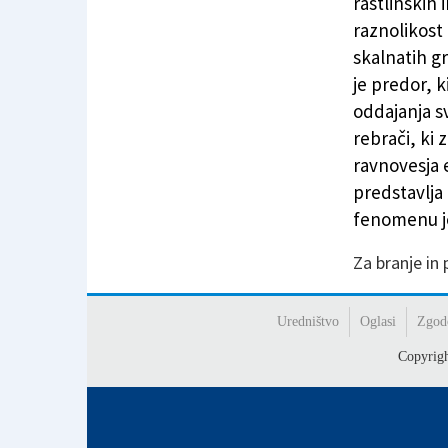
rastlinskih 
raznolikost
skalnatih g
je predor, 
oddajanja sv
rebrači, ki 
ravnovesja 
predstavlja
fenomenu je
Za branje in
Uredništvo
Oglasi
Zgod
Copyrig