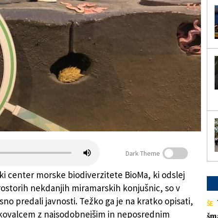
Dark Theme
ki center morske biodiverzitete BioMa, ki odslej
ostorih nekdanjih miramarskih konjušnic, so v
no predali javnosti. Težko ga je na kratko opisati,
ŠE
iskovalcem z najsodobnejšim in neposrednim
šm