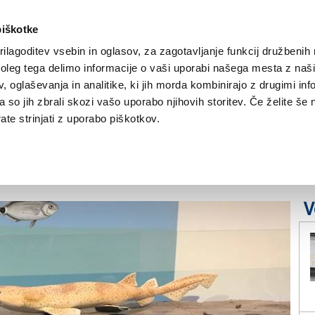
piškotke
ilagoditev vsebin in oglasov, za zagotavljanje funkcij družbenih 
leg tega delimo informacije o vaši uporabi našega mesta z našim
NOVICE
TRŽAŠKA
GORIŠKA
KULTURA
ŠPORT
ŠE
 oglaševanja in analitike, ki jih morda kombinirajo z drugimi inf
pa so jih zbrali skozi vašo uporabo njihovih storitev. Če želite še 
ljestvo Tržaškega
te strinjati z uporabo piškotkov.
V