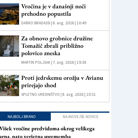
Vročina je v današnji noči
prehodno popustila
8. avg. 2026 | 10:49
DARKO BRADASSI |
Za obnovo grobnice družine
Tomažič zbrali približno
polovico zneska
7. avg. 2026 | 19:38
MARTIN POLJSAK |
Proti jedrskemu orožju v Avianu
prirejajo shod
8. avg. 2026 | 10:31
SPLETNO UREDNIŠTVO |
NAJBOLJ BRANO
NAJNOVEJŠE NOVICE
Višek vročine predvidoma okrog velikega
arna, nato verjetna sprememba