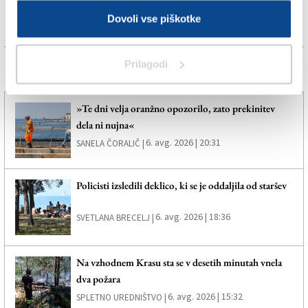
Dovoli vse piškotke
Prilagodi
Več novic
»Te dni velja oranžno opozorilo, zato prekinitev
dela ni nujna«
6. avg. 2026 | 20:31
SANELA ČORALIČ |
Policisti izsledili deklico, ki se je oddaljila od staršev
6. avg. 2026 | 18:36
SVETLANA BRECELJ |
Na vzhodnem Krasu sta se v desetih minutah vnela
dva požara
6. avg. 2026 | 15:32
SPLETNO UREDNIŠTVO |