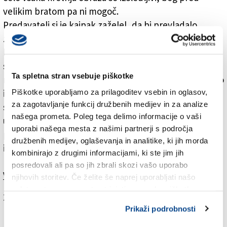
velikim bratom pa ni mogoč.
Predavatelj si je kajpak zaželel, da bi prevladalo
zavzemanje za upor. Šteger je pri tem naštel, kaj bi
bilo vredno spremeniti ali vsaj ustaviti. V Evropi ga
skrbi zaostrovanje nadzora na mejah in krepitev
Ta spletna stran vsebuje piškotke
nacionalizmov, pri čemer je izrecno omenil Madžarsko
Piškotke uporabljamo za prilagoditev vsebin in oglasov,
in Hrvaško. Na Slovenskem pa obžaluje, da se
za zagotavljanje funkcij družbenih medijev in za analize
slovenskim politikom »gladko malo jebe za kulturo in
našega prometa. Poleg tega delimo informacije o vaši
umetnost«. Za vulgaren izraz se je opravičil, pojasnil
uporabi našega mesta z našimi partnerji s področja
pa je, da mu zaradi »banalne tragičnosti« njegove
družbenih medijev, oglaševanja in analitike, ki jih morda
izjave ni mogoče najti primernejšega.
kombinirajo z drugimi informacijami, ki ste jim jih
posredovali ali pa so jih zbrali skozi vašo uporabo
Več v jutrišnjem (nedeljskem) Primorskem dnevniku.
njihovih storitev. Če želite še naprej uporabljati našo
spletno stran, se morate strinjati z uporabo piškotkov.
Za branje in pisanje komentarjev
je potrebna prijava
Prikaži podrobnosti