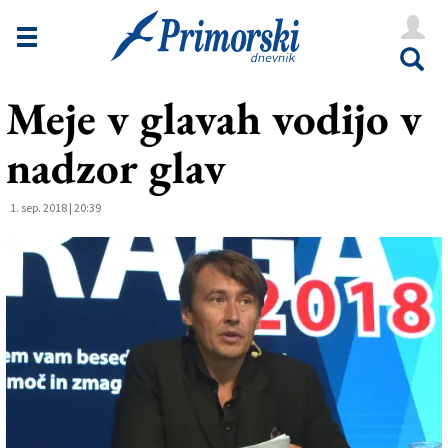
Novice
Tržaška
Meje v glavah vodijo v
Goriška
nadzor glav
Kultura
Šport
1. sep. 2018 | 20:39
Še
Vreme
V Kioskih
Uredništvo
Oglasi