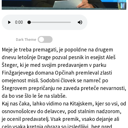
Založnik
Zadruga PD
Naročnine
Dark Theme
Meje je treba premagati, je popoldne na drugem
dnevu letošnje Drage pozval pesnik in esejist Aleš
Meje v glavah vodijo v nadzor glav
Šteger, ki je med svojim predavanjem v parku
Finžgarjevega domana Opčinah premleval zlasti
omejenost misli. Sodobni človek se namreč po
Štegrovem prepričanju ne zaveda preteče nevarnosti,
da bo vse šlo le še na slabše.
Kaj nas čaka, lahko vidimo na Kitajskem, kjer so vsi, od
osnovnošolcev do delavcev, pod stalnim nadzorom,
je ocenil predavatelj. Vsak premik, vsako dejanje ali
celo vsaka kretnja obraza so izsledljivi, beg pred