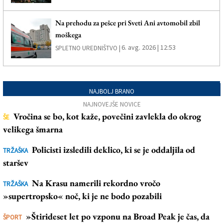
Na prehodu za pešce pri Sveti Ani avtomobil zbil
moškega
6. avg. 2026 | 12:53
SPLETNO UREDNIŠTVO |
NAJBOLJ BRANO
NAJNOVEJŠE NOVICE
Vročina se bo, kot kaže, povečini zavlekla do okrog
ŠE
velikega šmarna
Policisti izsledili deklico, ki se je oddaljila od
TRŽAŠKA
staršev
Na Krasu namerili rekordno vročo
TRŽAŠKA
»supertropsko« noč, ki je ne bodo pozabili
»Štirideset let po vzponu na Broad Peak je čas, da
ŠPORT