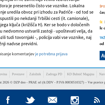
dora je presenetilo čisto vse voznike. Lokalna
ŠP
zanje uredila obvoz pri izhodu za Padriče - od tod se
ča
spustili po nekdanji Trbiški cesti (it. camionale),
ŠE
ega ključa (križišča H). Ker se bodo v določenih
le
 nedvomno ustvarili zastoji - upoštevati velja, da
ili tudi tovornjaki -, policija vabi vse voznike, naj
TRŽ
žnji nadvse previdni.
od 
 pisanje komentarjev
je potrebna prijava
A
ovina
Povezave
Založnik
Zadruga PD
KD Bubnič Magajna
Nar
ht
2026
© DZP doo - PRAE srl (št.DDV - P.IVA 00830510327) – Vse pravice p