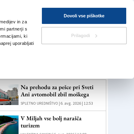
Prijava
Dovoli vse piškotke
medijev in za
Iskanje
V Kioskih
i partnerji s
Prilagodi
ormacijami, ki
naprej uporabljati
eč novic
Na prehodu za pešce pri Sveti
Ani avtomobil zbil moškega
6. avg. 2026 | 12:53
SPLETNO UREDNIŠTVO |
V Miljah vse bolj narašča
turizem