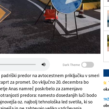
Dark Theme
 padriški predor na avtocestnem priključku v smeri
 zaprt za promet. Do vključno 20. decembra bo
ŠE
jetje Anas namreč poskrbelo za zamenjavo
ok
notranjosti predora: namesto dosedanjih luči bodo
TRŽ
jnovejša oz. najbolj tehnološka led svetila, ki so
obs
ajnejša in ne zahtevajo veliko vzdrževanja.