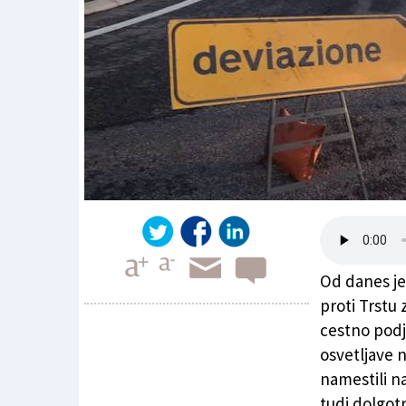
Od danes je
proti Trstu
cestno pod
osvetljave 
Padriški predor zaprt do 20. decembra!
namestili na
tudi dolgotr