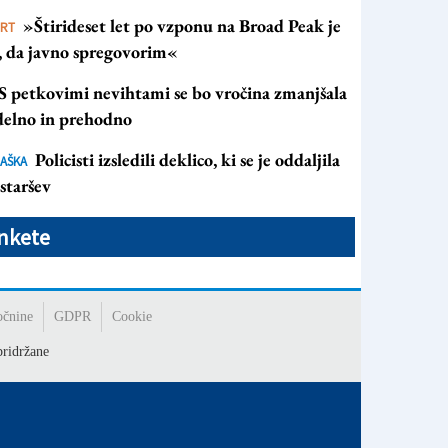
»Štirideset let po vzponu na Broad Peak je
ORT
s, da javno spregovorim«
S petkovimi nevihtami se bo vročina zmanjšala
 delno in prehodno
Policisti izsledili deklico, ki se je oddaljila
AŠKA
staršev
nkete
očnine
GDPR
Cookie
ridržane