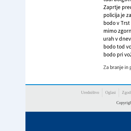
Zaprtje pre
policija je 
bodo v Trst 
mimo zgornj
urah v dnevu
bodo tod voz
bodo pri vo
Za branje in
Uredništvo
Oglasi
Zgod
Copyrig