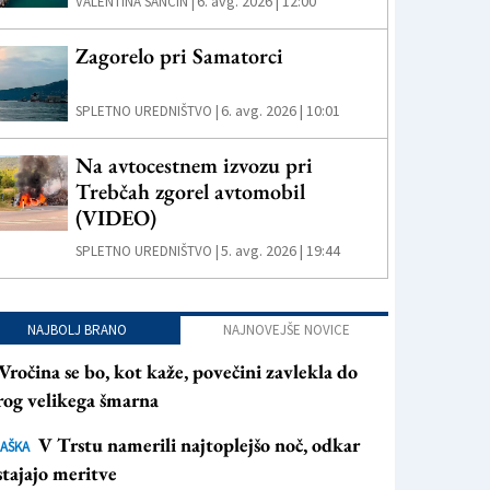
6. avg. 2026 | 12:00
VALENTINA SANCIN |
Zagorelo pri Samatorci
6. avg. 2026 | 10:01
SPLETNO UREDNIŠTVO |
Na avtocestnem izvozu pri
Trebčah zgorel avtomobil
(VIDEO)
5. avg. 2026 | 19:44
SPLETNO UREDNIŠTVO |
NAJBOLJ BRANO
NAJNOVEJŠE NOVICE
Vročina se bo, kot kaže, povečini zavlekla do
rog velikega šmarna
V Trstu namerili najtoplejšo noč, odkar
AŠKA
tajajo meritve