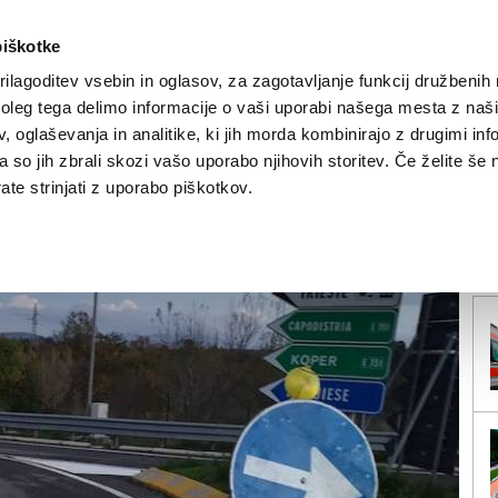
piškotke
ilagoditev vsebin in oglasov, za zagotavljanje funkcij družbenih 
leg tega delimo informacije o vaši uporabi našega mesta z našim
NOVICE
TRŽAŠKA
GORIŠKA
KULTURA
ŠPORT
ŠE
 oglaševanja in analitike, ki jih morda kombinirajo z drugimi inf
pa so jih zbrali skozi vašo uporabo njihovih storitev. Če želite še 
prt do 20. decembra!
te strinjati z uporabo piškotkov.
V