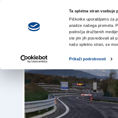
Ta spletna stran vsebuje 
VREME
četrtek,
DANES
Piškotke uporabljamo za pr
6. avgusta 2026
analize našega prometa. Po
področja družbenih medijev,
ste jim jih posredovali ali 
Padriški predor za
našo spletno stran, se mora
5. nov. 2018 | 17:41
Prikaži podrobnosti