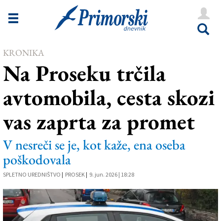
Novice
Tržaška
KRONIKA
Goriška
Na Proseku trčila
Kultura
avtomobila, cesta skozi
Šport
vas zaprta za promet
Še
Vreme
V nesreči se je, kot kaže, ena oseba
poškodovala
V Kioskih
SPLETNO UREDNIŠTVO
|
PROSEK
|
9. jun. 2026 | 18:28
Uredništvo
Oglasi