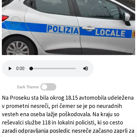
Založnik
Zadruga PD
Naročnine
Dark Theme
Na Proseku sta bila okrog 18.15 avtomobila udeležena
v prometni nesreči, pri čemer se je po neuradnih
Lokalna policija, fotografija je simbolična (ARHIV)
vesteh ena oseba lažje poškodovala. Na kraju so
reševalci službe 118 in lokalni policisti, ki so cesto
zaradi odpravljanja posledic nesreče začasno zaprli za