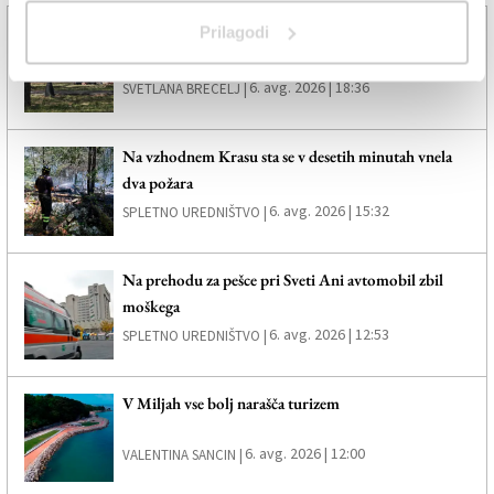
Prilagodi
Policisti so izsledili deklico, ki se je oddaljila od
staršev
6. avg. 2026 | 18:36
SVETLANA BRECELJ |
Na vzhodnem Krasu sta se v desetih minutah vnela
dva požara
6. avg. 2026 | 15:32
SPLETNO UREDNIŠTVO |
Na prehodu za pešce pri Sveti Ani avtomobil zbil
moškega
6. avg. 2026 | 12:53
SPLETNO UREDNIŠTVO |
V Miljah vse bolj narašča turizem
6. avg. 2026 | 12:00
VALENTINA SANCIN |