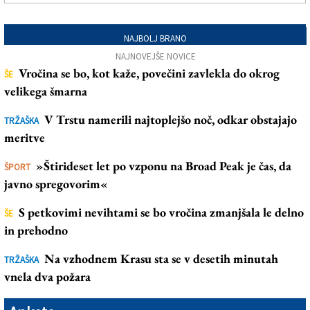
NAJBOLJ BRANO
NAJNOVEJŠE NOVICE
Vročina se bo, kot kaže, povečini zavlekla do okrog
ŠE
velikega šmarna
V Trstu namerili najtoplejšo noč, odkar obstajajo
TRŽAŠKA
meritve
»Štirideset let po vzponu na Broad Peak je čas, da
ŠPORT
javno spregovorim«
S petkovimi nevihtami se bo vročina zmanjšala le delno
ŠE
in prehodno
Na vzhodnem Krasu sta se v desetih minutah
TRŽAŠKA
vnela dva požara