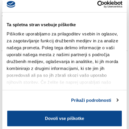
promet.
Za branje in pisanje komentarjev
je potrebna prijava
Ta spletna stran vsebuje piškotke
Piškotke uporabljamo za prilagoditev vsebin in oglasov,
za zagotavljanje funkcij družbenih medijev in za analize
našega prometa. Poleg tega delimo informacije o vaši
uporabi našega mesta z našimi partnerji s področja
TAGS:
družbenih medijev, oglaševanja in analitike, ki jih morda
kombinirajo z drugimi informacijami, ki ste jim jih
KRONIKA
posredovali ali pa so jih zbrali skozi vašo uporabo
njihovih storitev. Če želite še naprej uporabljati našo
spletno stran, se morate strinjati z uporabo piškotkov.
PROSEK
Prikaži podrobnosti
SPLETNO UREDNIŠTVO
Dovoli vse piškotke
Več novic