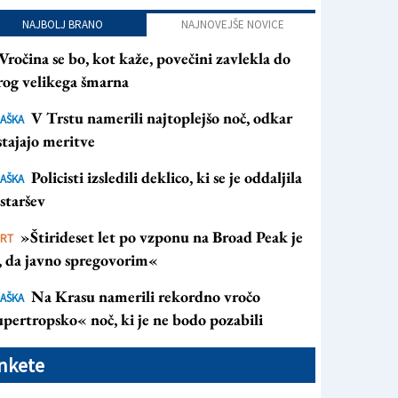
NAJBOLJ BRANO
NAJNOVEJŠE NOVICE
Vročina se bo, kot kaže, povečini zavlekla do
rog velikega šmarna
V Trstu namerili najtoplejšo noč, odkar
AŠKA
tajajo meritve
Policisti izsledili deklico, ki se je oddaljila
AŠKA
staršev
»Štirideset let po vzponu na Broad Peak je
ORT
s, da javno spregovorim«
Na Krasu namerili rekordno vročo
AŠKA
pertropsko« noč, ki je ne bodo pozabili
nkete