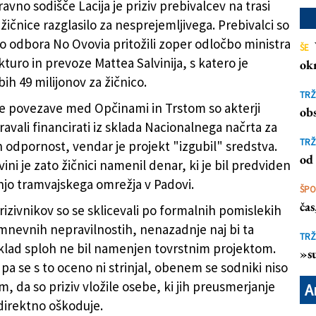
vno sodišče Lacija je priziv prebivalcev na trasi
ičnice razglasilo za nesprejemljivega. Prebivalci so
o odbora No Ovovia pritožili zoper odločbo ministra
ŠE
kturo in prevoze Mattea Salvinija, s katero je
ok
činsko palačo
(
tedeschi/fotodamj@n
)
ih 49 milijonov za žičnico.
TRŽ
e povezave med Opčinami in Trstom so akterji
obs
avali financirati iz sklada Nacionalnega načrta za
TRŽ
n odpornost, vendar je projekt "izgubil" sredstva.
od 
vini je zato žičnici namenil denar, ki je bil predviden
jo tramvajskega omrežja v Padovi.
ŠP
ča
rizivnikov so se sklicevali po formalnih pomislekih
nevnih nepravilnostih, nenazadnje naj bi ta
TRŽ
sklad sploh ne bil namenjen tovrstnim projektom.
»su
 pa se s to oceno ni strinjal, obenem se sodniki niso
tem, da so priziv vložile osebe, ki jih preusmerjanje
A
direktno oškoduje.