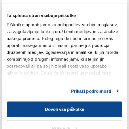
spremljali mlade pri delu. Hvalevredno je, da so svoje
energije vložili v skupno dobro in pripomogli k
Ta spletna stran vsebuje piškotke
regeneraciji delčka našega mesta, menita.
Piškotke uporabljamo za prilagoditev vsebin in oglasov,
za zagotavljanje funkcij družbenih medijev in za analize
V času, ko so tržaški mediji posejani z zgodbami iz
našega prometa. Poleg tega delimo informacije o vaši
črne kronike, katerih protagonisti so večkrat mladi, z
uporabi našega mesta z našimi partnerji s področja
muralom prikazujejo drugačno plat današnje družbe.
družbenih medijev, oglaševanja in analitike, ki jih morda
»Lahko bi bili povsod, pa smo tukaj,« je med
kombinirajo z drugimi informacijami, ki ste jim jih
uresničevanjem murala vzgojiteljici dejalo dekle. Prav
posredovali ali pa so jih zbrali skozi vašo uporabo
v tem je smisel projekta: ustvariti alternativo
njihovih storitev. Če želite še naprej uporabljati našo
praznemu času in kraj, kjer so se lahko mladi čutili del
spletno stran, se morate strinjati z uporabo piškotkov.
nečesa velikega in lepega, sta pojasnili Binali in Tonsi.
Prikaži podrobnosti
Več v nedeljskem Primorskem dnevniku.
Dovoli vse piškotke
Za branje in pisanje komentarjev
je potrebna prijava
Prilagodi