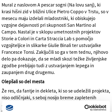
Mural z naslovom A pescar sogni (Na lovu sanj), ki
krasi hišni zid v bližini Ulice Pietro Coppo v Trstu, so v
mesecu maju izdelali mladostniki, ki obiskujejo
vzgojne dejavnosti pri skupnosti San Martino al
Campo. Nastal je v sklopu umetnostnih projektov
Storie a Colori in Carta Straccia Lab s pomočjo
vzgojiteljice in slikarke Giulie Binali ter ustvarjalke
Francesce Tonsi. Zaključili so ga v tem tednu, njihovo
delo pa dokazuje, da se mladi skozi težke življenjske
zgodbe prebijajo tudi z ustvarjanjem lepega in
zaupanjem drug drugemu.
Olepšali so del mesta
Že res, da fantje in dekleta, ki so se udeležili projekta,
niso odličnjaki, s seboj nosijo breme zapletenih
življenjskih zgodb, so pa dali vse od sebe za
uresničitev murala, sta izpostavili umetnici, ki sta