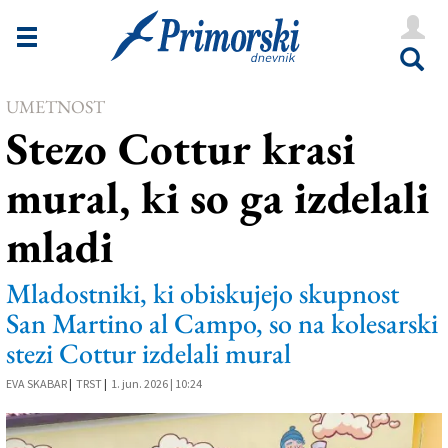
Novice
Tržaška
UMETNOST
Goriška
Stezo Cottur krasi
Kultura
mural, ki so ga izdelali
Šport
mladi
Še
Vreme
Mladostniki, ki obiskujejo skupnost
San Martino al Campo, so na kolesarski
V Kioskih
stezi Cottur izdelali mural
EVA SKABAR
|
TRST
|
1. jun. 2026 | 10:24
Uredništvo
Oglasi