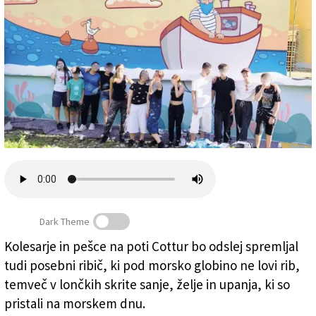
Založnik
Zadruga PD
Naročnine
Dark Theme
Kolesarje in pešce na poti Cottur bo odslej spremljal
tudi posebni ribič, ki pod morsko globino ne lovi rib,
Pri novi umetnini
temveč v lončkih skrite sanje, želje in upanja, ki so
pristali na morskem dnu.