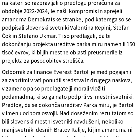
na kateri so razpravljali o predlogu proračuna za
obdobje 2022-2024, le našli kompromis in sprejeli
amandma Demokratske stranke, pod katerega so se
podpisali slovenski svetniki Valentina Repini, Štefan
Čok in Stefano Ukmar. Ti so predlagali, da bi
dokončanju projekta ureditve parka miru namenili 150
tisoč evrov, ki bi jih mestne oblasti preusmerile iz
projekta za posodobitev strelišča.
Odbornik za finance Everest Bertoli je med pogajanji
za zaprtimi vrati ponudil sredstva iz drugega naslova,
v zameno pa so predlagatelji morali vložiti
podamadma, ki so ga nato podprli vsi mestni svetniki.
Predlog, da se dokonča ureditev Parka miru, je Bertoli
v imenu odbora osvojil. Nad doseženim rezultatom so
bili slovenski mestni svetniki navdušeni, nekoliko
manj svetniki desnih Bratov Italije, ki jim amandma ni