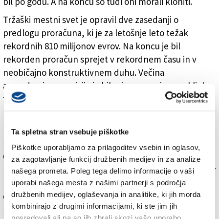
bil po godu. A na koncu so tudi oni morali kloniti.
Tržaški mestni svet je opravil dve zasedanji o
predlogu proračuna, ki je za letošnje leto težak
rekordnih 810 milijonov evrov. Na koncu je bil
rekorden proračun sprejet v rekordnem času in v
neobičajno konstruktivnem duhu. Večina
amandmajev opozicije je bila sicer zavrnjena, a kljub
temu je bila leva sredina z izkupičkom odobrenih
predlogov zadovoljna, saj so si zanje izborili skoraj
milijon evrov.
Ta spletna stran vsebuje piškotke
Branju vseh amandmajev je sledilo glasovanje.
Piškotke uporabljamo za prilagoditev vsebin in oglasov,
Opozicija je glasovala proti predlogu proračuna, med
za zagotavljanje funkcij družbenih medijev in za analize
razlogi za to je bil projekt žičniške naprave. Vsi so sicer
našega prometa. Poleg tega delimo informacije o vaši
pohvalili konstruktivno razpravo in pripravljenost
uporabi našega mesta z našimi partnerji s področja
družbenih medijev, oglaševanja in analitike, ki jih morda
desnosredinske koalicije na dialog. Besedo je nato
kombinirajo z drugimi informacijami, ki ste jim jih
prevzel še župan Roberto Dipiazza, ki je opoziciji
posredovali ali pa so jih zbrali skozi vašo uporabo