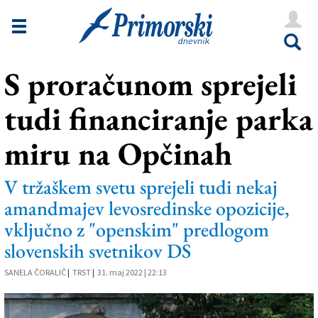
Novice
Tržaška
S proračunom sprejeli
Goriška
tudi financiranje parka
Kultura
Šport
miru na Opčinah
Še
V tržaškem svetu sprejeli tudi nekaj
Vreme
amandmajev levosredinske opozicije,
vključno z "openskim" predlogom
V Kioskih
slovenskih svetnikov DS
SANELA ČORALIČ
|
TRST
|
31. maj 2022 | 22:13
Uredništvo
Oglasi