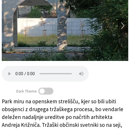
Založnik
Zadruga PD
Naročnine
Dark Theme
Park miru na openskem strelišču, kjer so bili ubiti
obsojenci z drugega tržaškega procesa, bo vendarle
Nedokončani park miru na Opčinah (FotoDamj@n)
(
)
deležen nadaljnje ureditve po načrtih arhitekta
Andreja Križniča. Tržaški občinski svetniki so na seji,