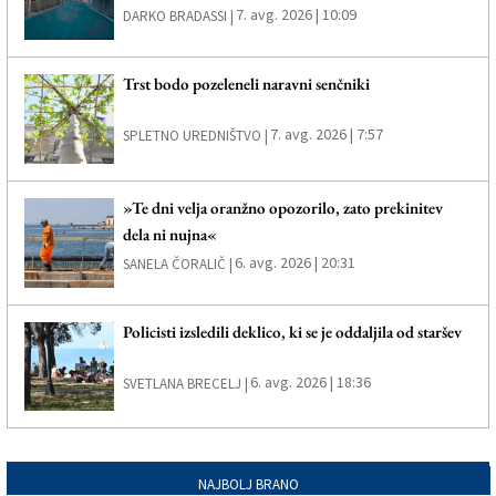
7. avg. 2026 | 10:09
DARKO BRADASSI |
Trst bodo pozeleneli naravni senčniki
7. avg. 2026 | 7:57
SPLETNO UREDNIŠTVO |
»Te dni velja oranžno opozorilo, zato prekinitev
dela ni nujna«
6. avg. 2026 | 20:31
SANELA ČORALIČ |
Policisti izsledili deklico, ki se je oddaljila od staršev
6. avg. 2026 | 18:36
SVETLANA BRECELJ |
NAJBOLJ BRANO