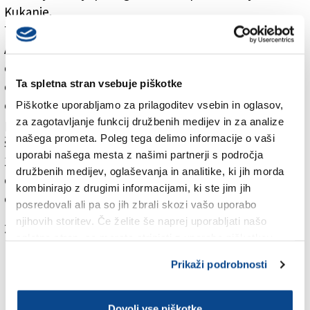
Kukanje.
Trenutno novogoriški policisti na območju med
Ajdovščino in Potočami izvajajo aktivnosti za izsleditev
osumljenca kaznivega dejanja, ki je po vsej verjetnosti
Ta spletna stran vsebuje piškotke
oborožen. Policisti novogoriške policijske uprave
občane naprošajo, da takoj prijavijo najbližji policijski
Piškotke uporabljamo za prilagoditev vsebin in oglasov,
za zagotavljanje funkcij družbenih medijev in za analize
postaji oz. pokličejo na interventno telefonsko
našega prometa. Poleg tega delimo informacije o vaši
številko policije 113 ali anonimno številko policije 080-
uporabi našega mesta z našimi partnerji s področja
1200, če na območju v Dobravelj in sosednjih vasi
družbenih medijev, oglaševanja in analitike, ki jih morda
opazijo moškega (višina 160-175 cm, svetlejših las,
kombinirajo z drugimi informacijami, ki ste jim jih
oblečen v črno kratko majico in svetle kavbojke).
posredovali ali pa so jih zbrali skozi vašo uporabo
njihovih storitev. Če želite še naprej uporabljati našo
Za branje in pisanje komentarjev
je potrebna prijava
spletno stran, se morate strinjati z uporabo piškotkov.
Prikaži podrobnosti
Dovoli vse piškotke