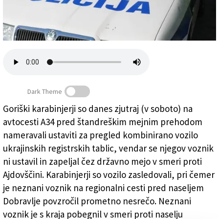
Založnik
Zadruga PD
Naročnine
Dark Theme
Goriški karabinjerji so danes zjutraj (v soboto) na
avtocesti A34 pred štandreškim mejnim prehodom
Lov na človeka po čezmejnem zasledovanju
nameravali ustaviti za pregled kombinirano vozilo
ukrajinskih registrskih tablic, vendar se njegov voznik
ni ustavil in zapeljal čez državno mejo v smeri proti
Ajdovščini. Karabinjerji so vozilo zasledovali, pri čemer
je neznani voznik na regionalni cesti pred naseljem
Dobravlje povzročil prometno nesrečo. Neznani
voznik je s kraja pobegnil v smeri proti naselju