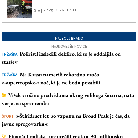
6. avg. 2026 | 17:33
STA |
NAJBOLJ BRANO
NAJNOVEJŠE NOVICE
Policisti izsledili deklico, ki se je oddaljila od
TRŽAŠKA
staršev
Na Krasu namerili rekordno vročo
TRŽAŠKA
»supertropsko« noč, ki je ne bodo pozabili
Višek vročine predvidoma okrog velikega šmarna, nato
ŠE
verjetna sprememba
»Štirideset let po vzponu na Broad Peak je čas, da
ŠPORT
javno spregovorim«
Finančni policisti preprečili več kot 90-milijonsko
ŠE