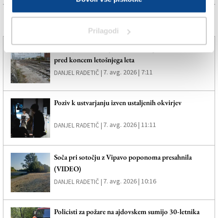
Več novic
Prilagodi
Gradnja železniškega povezovalnega loka se bo začela
pred koncem letošnjega leta
7. avg. 2026 | 7:11
DANJEL RADETIČ |
Poziv k ustvarjanju izven ustaljenih okvirjev
7. avg. 2026 | 11:11
DANJEL RADETIČ |
Soča pri sotočju z Vipavo poponoma presahnila
(VIDEO)
7. avg. 2026 | 10:16
DANJEL RADETIČ |
Policisti za požare na ajdovskem sumijo 30-letnika