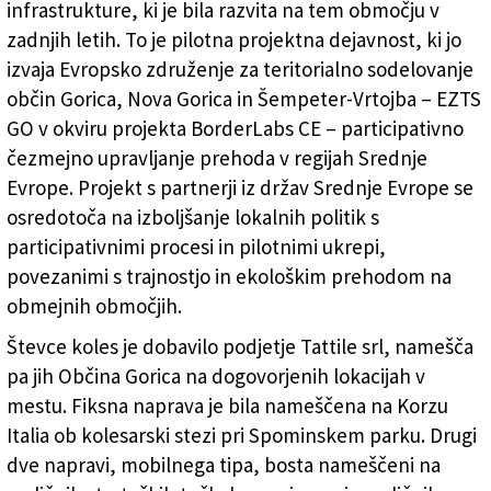
infrastrukture, ki je bila razvita na tem območju v
zadnjih letih. To je pilotna projektna dejavnost, ki jo
izvaja Evropsko združenje za teritorialno sodelovanje
občin Gorica, Nova Gorica in Šempeter-Vrtojba – EZTS
GO v okviru projekta BorderLabs CE – participativno
čezmejno upravljanje prehoda v regijah Srednje
Evrope. Projekt s partnerji iz držav Srednje Evrope se
osredotoča na izboljšanje lokalnih politik s
participativnimi procesi in pilotnimi ukrepi,
povezanimi s trajnostjo in ekološkim prehodom na
obmejnih območjih.
Števce koles je dobavilo podjetje Tattile srl, namešča
pa jih Občina Gorica na dogovorjenih lokacijah v
mestu. Fiksna naprava je bila nameščena na Korzu
Italia ob kolesarski stezi pri Spominskem parku. Drugi
dve napravi, mobilnega tipa, bosta nameščeni na