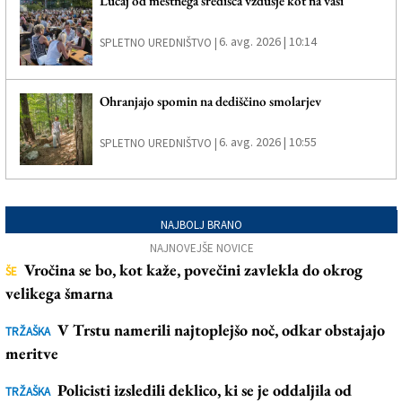
Lučaj od mestnega središča vzdušje kot na vasi
6. avg. 2026 | 10:14
SPLETNO UREDNIŠTVO |
Ohranjajo spomin na dediščino smolarjev
6. avg. 2026 | 10:55
SPLETNO UREDNIŠTVO |
NAJBOLJ BRANO
NAJNOVEJŠE NOVICE
Vročina se bo, kot kaže, povečini zavlekla do okrog
ŠE
velikega šmarna
V Trstu namerili najtoplejšo noč, odkar obstajajo
TRŽAŠKA
meritve
Policisti izsledili deklico, ki se je oddaljila od
TRŽAŠKA