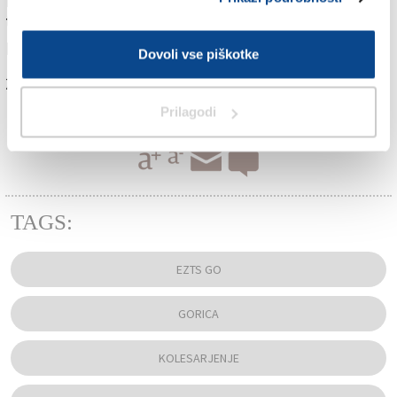
ter spodbujajo uporabo kolesa kot trajnostnega
prevoznega sredstva.
Dovoli vse piškotke
Za branje in pisanje komentarjev
je potrebna prijava
Prilagodi
TAGS:
EZTS GO
GORICA
KOLESARJENJE