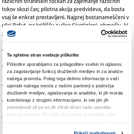
različnih strateških točkah za zajemanje različnih
tokov skozi čas; pilotna akcija predvideva, da bosta
vsaj še enkrat prestavljeni. Najprej bostanameščeni v
ulici Rafut, na križišču z ulico Giustiniani, območju, ki
ga uporabljajo tako dnevni uporabniki kot kolesarski
turisti in športniki, ter v ulici Scogli, tik pred mejo, na
območju, kjer se stikajo lokalni tokovi in tisti,
Ta spletna stran vsebuje piškotke
povezani s čezmejnimi kolesarskimi potmi, ki jih je v
Piškotke uporabljamo za prilagoditev vsebin in oglasov,
okviru projekta CTN Isonzo-Soča uredil EZTS GO.
za zagotavljanje funkcij družbenih medijev in za analize
Naprave, ki jih je EZTS GO kupil in dal namestiti v
našega prometa. Poleg tega delimo informacije o vaši
okviru projekta za skupni znesek 22.610 evrov (z DDV),
uporabi našega mesta z našimi partnerji s področja
bo po dogovoru med ustanovama vzdrževala Občina
družbenih medijev, oglaševanja in analitike, ki jih morda
Gorica tudi po zaključku projektnih aktivnosti, s čimer
kombinirajo z drugimi informacijami, ki ste jim jih
posredovali ali pa so jih zbrali skozi vašo uporabo
bo zagotovljena njihova dolgoročna uporaba. Poleg
njihovih storitev. Če želite še naprej uporabljati našo
spremljanja kolesarskih tokov imajo števci tudi
spletno stran, se morate strinjati z uporabo piškotkov.
pomembno vlogo ozaveščanja, saj prebivalcem jasno
prikazujejo prisotnost in razvoj kolesarskega prometa
Prikaži podrobnosti