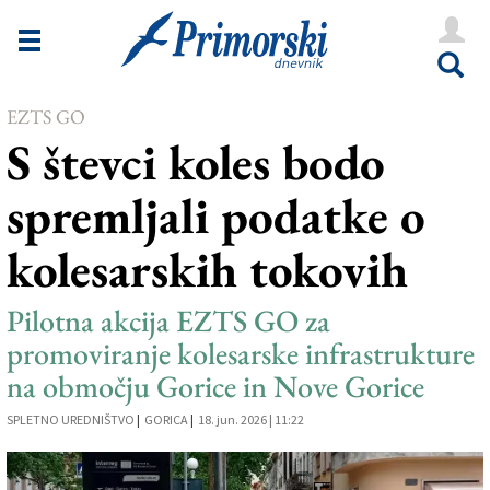
Novice
Tržaška
EZTS GO
Goriška
S števci koles bodo
Kultura
spremljali podatke o
Šport
kolesarskih tokovih
Še
Vreme
Pilotna akcija EZTS GO za
promoviranje kolesarske infrastrukture
V Kioskih
na območju Gorice in Nove Gorice
SPLETNO UREDNIŠTVO
|
GORICA
|
18. jun. 2026 | 11:22
Uredništvo
Oglasi