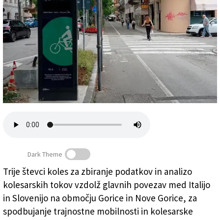
Založnik
Zadruga PD
Naročnine
Dark Theme
Trije števci koles za zbiranje podatkov in analizo
Eden od števcev koles je bil nameščen na Korzu Italia
kolesarskih tokov vzdolž glavnih povezav med Italijo
ob kolesarski stezi (EZTS)
in Slovenijo na območju Gorice in Nove Gorice, za
spodbujanje trajnostne mobilnosti in kolesarske