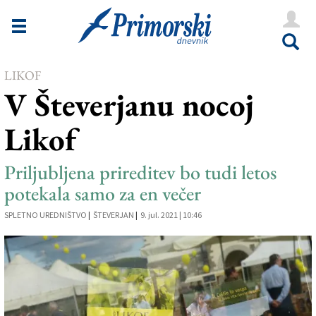
Novice
Tržaška
LIKOF
Goriška
V Števerjanu nocoj
Kultura
Likof
Šport
Še
Priljubljena prireditev bo tudi letos
potekala samo za en večer
Vreme
SPLETNO UREDNIŠTVO
|
ŠTEVERJAN
|
9. jul. 2021 | 10:46
V Kioskih
Uredništvo
Oglasi