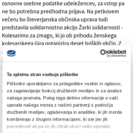
osnovne osebne podatke udeležencev, za vstop pa
ne bo potrebna predhodna prijava. Na petkovem
večeru bo števerjanska občinska uprava tudi
predstavila solidarnostno akcijo Žarki solidarnosti -
Kolesarimo za zmago, ki jo ob prihodu ženskega
kolesarskega Gira organizira deset briških občin. Z
akcijo bodo nabirali prispevke za senološki oddelek
goriške bolnišnice. Ženski kolesarski Giro bo v
Števerjan prišel v nedeljo, 11. julija. Kakor je že skoraj
Ta spletna stran vsebuje piškotke
tradicija, bo na Likofu tudi priložnost, da občina
predstavi novo letino občinskega reprezentančnega
Piškotke uporabljamo za prilagoditev vsebin in oglasov,
vina, zvrstnega vina iz treh lokalnih sort: tokaja,
za zagotavljanje funkcij družbenih medijev in za analize
našega prometa. Poleg tega delimo informacije o vaši
rebule in malvazije.
uporabi našega mesta z našimi partnerji s področja
Za branje in pisanje komentarjev
je potrebna prijava
družbenih medijev, oglaševanja in analitike, ki jih morda
kombinirajo z drugimi informacijami, ki ste jim jih
posredovali ali pa so jih zbrali skozi vašo uporabo