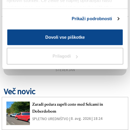
njihovih storitev. Če želite še naprej uporabljati našo
spletno stran, se morate strinjati z uporabo piškotkov.
Prikaži podrobnosti
TAGS:
Dovoli vse piškotke
LIKOF
SPLETNO UREDNIŠTVO
Prilagodi
ŠTEVERJAN
Več novic
Zaradi požara zaprli cesto med Selcami in
Doberdobom
8. avg. 2026 | 18:24
SPLETNO UREDNIŠTVO |