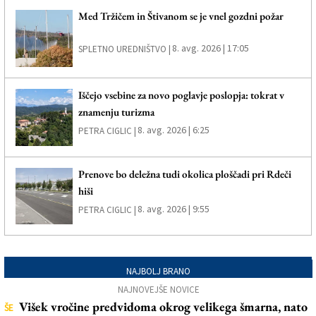
Med Tržičem in Štivanom se je vnel gozdni požar
8. avg. 2026 | 17:05
SPLETNO UREDNIŠTVO |
Iščejo vsebine za novo poglavje poslopja: tokrat v
znamenju turizma
8. avg. 2026 | 6:25
PETRA CIGLIC |
Prenove bo deležna tudi okolica ploščadi pri Rdeči
hiši
8. avg. 2026 | 9:55
PETRA CIGLIC |
NAJBOLJ BRANO
NAJNOVEJŠE NOVICE
Višek vročine predvidoma okrog velikega šmarna, nato
ŠE