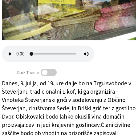
Založnik
Zadruga PD
Naročnine
Dark Theme
Danes, 9. julija, od 19. ure dalje bo na Trgu svobode v
Števerjanu tradicionalni Likof, ki ga organizira
Na Likofu pred dvema letoma (BUMBACA)
Vinoteka Števerjanski griči v sodelovanju z Občino
Števerjan, društvoma Sedej in Briški grič ter z gostilno
Dvor. Obiskovalci bodo lahko okusili vina domačih
proizvajalcev in jedi krajevnih gostincev.Člani civilne
zaščite bodo ob vhodih na prizorišče zapisovali