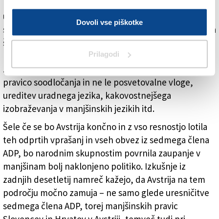
manjšin s tem še zdavnaj ni končan in bi moral
upoštevati tudi potrebe drugih narodnih in jezikovnih
Dovoli vse piškotke
skupnosti v Avstriji. Tako poleg sodstva ostajajo odprta
še številna druga ključna vprašanja. Na primer
Prilagodi
krepitev vloge narodnostnih sosvetov pri uradu
zveznega kanclerja, ki bi morali imeti dejansko
pravico soodločanja in ne le posvetovalne vloge,
ureditev uradnega jezika, kakovostnejšega
izobraževanja v manjšinskih jezikih itd.
Šele če se bo Avstrija končno in z vso resnostjo lotila
teh odprtih vprašanj in vseh obvez iz sedmega člena
ADP, bo narodnim skupnostim povrnila zaupanje v
manjšinam bolj naklonjeno politiko. Izkušnje iz
zadnjih desetletij namreč kažejo, da Avstrija na tem
področju močno zamuja – ne samo glede uresničitve
sedmega člena ADP, torej manjšinskih pravic