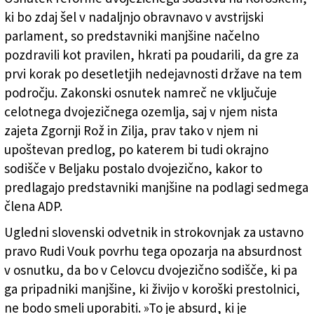
ki bo zdaj šel v nadaljnjo obravnavo v avstrijski
parlament, so predstavniki manjšine načelno
pozdravili kot pravilen, hkrati pa poudarili, da gre za
prvi korak po desetletjih nedejavnosti države na tem
področju. Zakonski osnutek namreč ne vključuje
celotnega dvojezičnega ozemlja, saj v njem nista
zajeta Zgornji Rož in Zilja, prav tako v njem ni
upoštevan predlog, po katerem bi tudi okrajno
sodišče v Beljaku postalo dvojezično, kakor to
predlagajo predstavniki manjšine na podlagi sedmega
člena ADP.
Ugledni slovenski odvetnik in strokovnjak za ustavno
pravo Rudi Vouk povrhu tega opozarja na absurdnost
v osnutku, da bo v Celovcu dvojezično sodišče, ki pa
ga pripadniki manjšine, ki živijo v koroški prestolnici,
ne bodo smeli uporabiti. »To je absurd, ki je