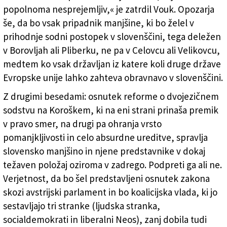
popolnoma nesprejemljiv,« je zatrdil Vouk. Opozarja
še, da bo vsak pripadnik manjšine, ki bo želel v
prihodnje sodni postopek v slovenščini, tega deležen
v Borovljah ali Pliberku, ne pa v Celovcu ali Velikovcu,
medtem ko vsak državljan iz katere koli druge države
Evropske unije lahko zahteva obravnavo v slovenščini.
Z drugimi besedami: osnutek reforme o dvojezičnem
sodstvu na Koroškem, ki na eni strani prinaša premik
v pravo smer, na drugi pa ohranja vrsto
pomanjkljivosti in celo absurdne ureditve, spravlja
slovensko manjšino in njene predstavnike v dokaj
težaven položaj oziroma v zadrego. Podpreti ga ali ne.
Verjetnost, da bo šel predstavljeni osnutek zakona
skozi avstrijski parlament in bo koalicijska vlada, ki jo
sestavljajo tri stranke (ljudska stranka,
socialdemokrati in liberalni Neos), zanj dobila tudi