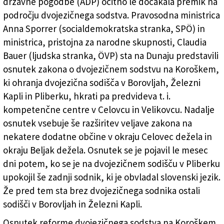
državne pogodbe (ADP) očitno le dočakala premik na
Založnik
področju dvojezičnega sodstva. Pravosodna ministrica
Anna Sporrer (socialdemokratska stranka, SPÖ) in
Zadruga PD
ministrica, pristojna za narodne skupnosti, Claudia
Naročnine
Bauer (ljudska stranka, ÖVP) sta na Dunaju predstavili
osnutek zakona o dvojezičnem sodstvu na Koroškem,
ki ohranja dvojezična sodišča v Borovljah, Železni
Kapli in Pliberku, hkrati pa predvideva t. i.
kompetenčne centre v Celovcu in Velikovcu. Nadalje
osnutek vsebuje še razširitev veljave zakona na
nekatere dodatne občine v okraju Celovec dežela in
okraju Beljak dežela. Osnutek se je pojavil le mesec
dni potem, ko se je na dvojezičnem sodišču v Pliberku
upokojil še zadnji sodnik, ki je obvladal slovenski jezik.
Že pred tem sta brez dvojezičnega sodnika ostali
sodišči v Borovljah in Železni Kapli.
Osnutek reforme dvojezičnega sodstva na Koroškem,