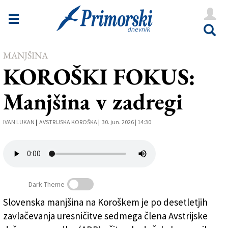
Novice
Tržaška
Goriška
MANJŠINA
KOROŠKI FOKUS:
Kultura
Manjšina v zadregi
Šport
Še
IVAN LUKAN
|
AVSTRIJSKA KOROŠKA
|
30. jun. 2026 | 14:30
Vreme
V Kioskih
Dark Theme
Slovenska manjšina na Koroškem je po desetletjih
Uredništvo
zavlačevanja uresničitve sedmega člena Avstrijske
Oglasi