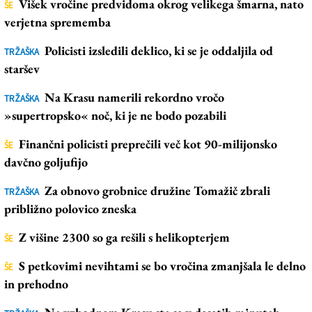
Višek vročine predvidoma okrog velikega šmarna, nato
ŠE
verjetna sprememba
Policisti izsledili deklico, ki se je oddaljila od
TRŽAŠKA
staršev
Na Krasu namerili rekordno vročo
TRŽAŠKA
»supertropsko« noč, ki je ne bodo pozabili
Finančni policisti preprečili več kot 90-milijonsko
ŠE
davčno goljufijo
Za obnovo grobnice družine Tomažič zbrali
TRŽAŠKA
približno polovico zneska
Z višine 2300 so ga rešili s helikopterjem
ŠE
S petkovimi nevihtami se bo vročina zmanjšala le delno
ŠE
in prehodno