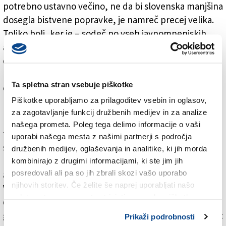
potrebno ustavno večino, ne da bi slovenska manjšina
dosegla bistvene popravke, je namreč precej velika.
Toliko bolj, ker je – sodeč po vseh javnomnenjskih
anketah – zelo verjetno, da bo naslednja vlada z
desničarskimi svobodnjaki (FPÖ) in »ljudskim
kanclerjem« Herbertom Kicklom na čelu zakonski
Ta spletna stran vsebuje piškotke
osnutek, ki je zdaj na mizi, zavrnila.
Piškotke uporabljamo za prilagoditev vsebin in oglasov,
Kakor koli že: vladni osnutek o dvojezičnem sodstvu
za zagotavljanje funkcij družbenih medijev in za analize
na Koroškem je za manjšino le »začetni paket«
našega prometa. Poleg tega delimo informacije o vaši
tekočih pogajanj o noveli petdeset let starega in
uporabi našega mesta z našimi partnerji s področja
skrajno restriktivnega zakona o narodnih skupnostih,
družbenih medijev, oglaševanja in analitike, ki jih morda
kot je poudarila tudi državna poslanka zelenih v
kombinirajo z drugimi informacijami, ki ste jim jih
posredovali ali pa so jih zbrali skozi vašo uporabo
avstrijskem parlamentu, koroška Slovenka Olga
njihovih storitev. Če želite še naprej uporabljati našo
Voglauer. Osnutek sicer vsaj delno uresničuje
spletno stran, se morate strinjati z uporabo piškotkov.
dolgoletne zahteve koroških Slovencev in
gradiščanskih Hrvatov, vendar razvoj zakonskih pravic
Prikaži podrobnosti