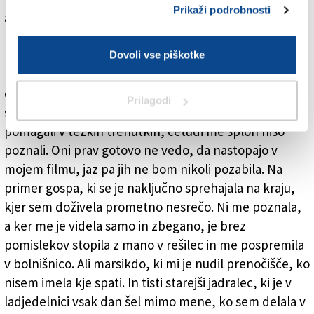
Prikaži podrobnosti
ali ulovim ribo iz morja. Učila sem se ure in ure gledati
morje s hvaležnostjo za vse, kar prinaša in kar odnaša.
Naučila sem se tudi, da za popolno srečo ne
Dovoli vse piškotke
potrebujem čisto ničesar. Tega me je naučil Paul z
otoka Huahine, ki je gluhonem, reven in nepismen, a
Prilagodi
srečen. Med temi obrazi je tudi nekaj takih, ki so mi
pomagali v težkih trenutkih, četudi me sploh niso
poznali. Oni prav gotovo ne vedo, da nastopajo v
mojem filmu, jaz pa jih ne bom nikoli pozabila. Na
primer gospa, ki se je naključno sprehajala na kraju,
kjer sem doživela prometno nesrečo. Ni me poznala,
a ker me je videla samo in zbegano, je brez
pomislekov stopila z mano v rešilec in me pospremila
v bolnišnico. Ali marsikdo, ki mi je nudil prenočišče, ko
nisem imela kje spati. In tisti starejši jadralec, ki je v
ladjedelnici vsak dan šel mimo mene, ko sem delala v