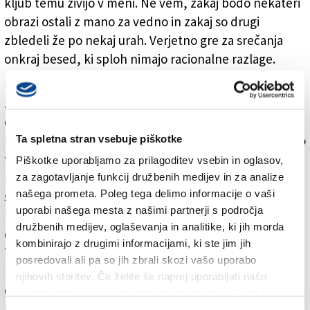
kljub temu živijo v meni. Ne vem, zakaj bodo nekateri
obrazi ostali z mano za vedno in zakaj so drugi
zbledeli že po nekaj urah. Verjetno gre za srečanja
onkraj besed, ki sploh nimajo racionalne razlage.
Med obrazi, ki so me globoko zaznamovali in si
zaslužijo prostor v mojem filmu, je kar nekaj mehiških
otrok, ki so me veliko naučili o hvaležnosti. Veliko je
Ta spletna stran vsebuje piškotke
močnih in pogumnih žensk. Spoznala sem lepo število
takih, ki so same jadrale po svetu na majhnih,
Piškotke uporabljamo za prilagoditev vsebin in oglasov,
neudobnih jadrnicah, takih, ki so prejadrale ocean pri
za zagotavljanje funkcij družbenih medijev in za analize
našega prometa. Poleg tega delimo informacije o vaši
sedemdesetih, osemdesetih in celo devetdesetih
uporabi našega mesta z našimi partnerji s področja
letih, in tudi takih, ki so to storile same pred
družbenih medijev, oglaševanja in analitike, ki jih morda
dvajsetim letom. Pomemben obraz je Steven z otoka
kombinirajo z drugimi informacijami, ki ste jim jih
Tahuata, ki mi je predstavil nov način dojemanja
posredovali ali pa so jih zbrali skozi vašo uporabo
narave. Pri nas »spoštuj naravo« pomeni ne
njihovih storitev. Če želite še naprej uporabljati našo
odmetavati smeti v gozdu, on me je naučil biti
spletno stran, se morate strinjati z uporabo piškotkov.
hvaležna naravi vsakič, ko poberem sadež z drevesa