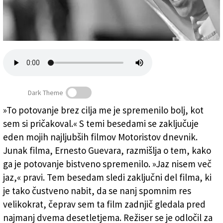
Založnik
Zadruga PD
Naročnine
Dark Theme
»To potovanje brez cilja me je spremenilo bolj, kot
sem si pričakoval.« S temi besedami se zaključuje
(ETTORE FERRARI, ANSA)
eden mojih najljubših filmov Motoristov dnevnik.
Junak filma, Ernesto Guevara, razmišlja o tem, kako
ga je potovanje bistveno spremenilo. »Jaz nisem več
jaz,« pravi. Tem besedam sledi zaključni del filma, ki
je tako čustveno nabit, da se nanj spomnim res
velikokrat, čeprav sem ta film zadnjič gledala pred
najmanj dvema desetletjema. Režiser se je odločil za