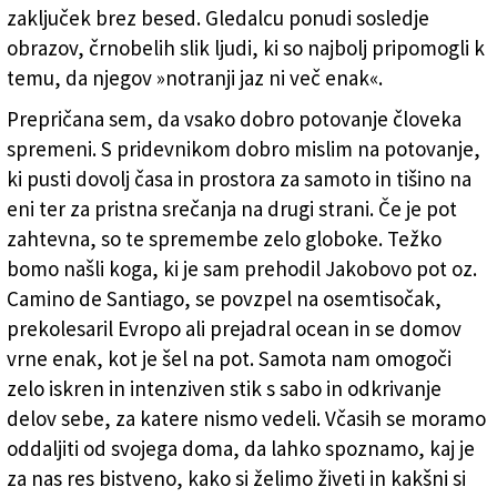
zaključek brez besed. Gledalcu ponudi sosledje
obrazov, črnobelih slik ljudi, ki so najbolj pripomogli k
temu, da njegov »notranji jaz ni več enak«.
Prepričana sem, da vsako dobro potovanje človeka
spremeni. S pridevnikom dobro mislim na potovanje,
ki pusti dovolj časa in prostora za samoto in tišino na
eni ter za pristna srečanja na drugi strani. Če je pot
zahtevna, so te spremembe zelo globoke. Težko
bomo našli koga, ki je sam prehodil Jakobovo pot oz.
Camino de Santiago, se povzpel na osemtisočak,
prekolesaril Evropo ali prejadral ocean in se domov
vrne enak, kot je šel na pot. Samota nam omogoči
zelo iskren in intenziven stik s sabo in odkrivanje
delov sebe, za katere nismo vedeli. Včasih se moramo
oddaljiti od svojega doma, da lahko spoznamo, kaj je
za nas res bistveno, kako si želimo živeti in kakšni si