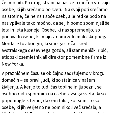
želimo biti. Po drugi strani na nas zelo močno vplivajo
osebe, ki jih srečamo po svetu. Na svoji poti srečamo
na stotine, če ne na tisoče oseb, a le redke bodo na
nas vplivale tako močno, da se jih bomo spominjali še
leta in leta kasneje. Osebe, ki nas spremenijo, so
ponavadi osebe, ki imajo z nami zelo malo skupnega.
Morda je to aborigin, ki smo ga srečali sredi
avstralskega deževnega gozda, ali star mehiški ribič,
etiopski osemletnik ali direktor pomembne firme iz
New Yorka.
V prazničnem času se običajno zadržujemo v krogu
domačih – se pravi ljudi, ki so stalnica v našem
življenju. A ker je to tudi čas topline in ljubezni, se
osebno rada spomnim na osebe z vsega sveta, ki so
pripomogle k temu, da sem taka, kot sem. To so
osebe, ki jih verjetno ne bom nikoli več srečala, a