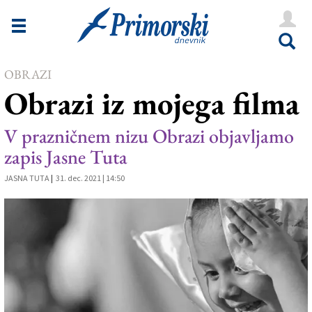
Novice
Tržaška
OBRAZI
Goriška
Obrazi iz mojega filma
Kultura
V prazničnem nizu Obrazi objavljamo
Šport
zapis Jasne Tuta
Še
JASNA TUTA
|
31. dec. 2021 | 14:50
Vreme
V Kioskih
Uredništvo
Oglasi