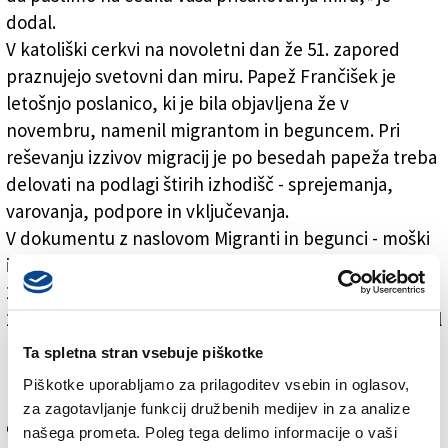
dodal.
V katoliški cerkvi na novoletni dan že 51. zapored
praznujejo svetovni dan miru. Papež Frančišek je
letošnjo poslanico, ki je bila objavljena že v
novembru, namenil migrantom in beguncem. Pri
reševanju izzivov migracij je po besedah papeža treba
delovati na podlagi štirih izhodišč - sprejemanja,
varovanja, podpore in vključevanja.
V dokumentu z naslovom Migranti in begunci - moški
in ženske v iskanju miru je papež spomnil na več kot
250 milijonov migrantov po svetu, med katerimi je
22,5 milijona beguncev. Frančišek je že za božič pozval
k več sočutja z migranti. »Še enkrat si želim dati tem
Ta spletna stran vsebuje piškotke
bratom in sestram glas,« pa je dejal danes. Po
Piškotke uporabljamo za prilagoditev vsebin in oglasov,
njegovem je pomembno, da se vsi od civilnih do
za zagotavljanje funkcij družbenih medijev in za analize
cerkvenih institucij zavzemajo za migrante.
našega prometa. Poleg tega delimo informacije o vaši