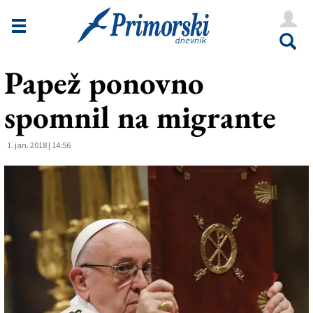
Novice
Tržaška
Papež ponovno
Goriška
spomnil na migrante
Kultura
Šport
1. jan. 2018 | 14:56
Še
Vreme
V Kioskih
Uredništvo
Oglasi