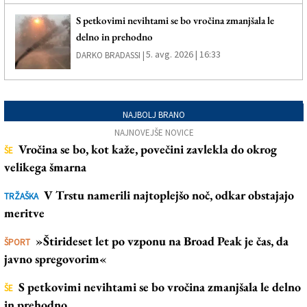
S petkovimi nevihtami se bo vročina zmanjšala le
delno in prehodno
5. avg. 2026 | 16:33
DARKO BRADASSI |
NAJBOLJ BRANO
NAJNOVEJŠE NOVICE
Vročina se bo, kot kaže, povečini zavlekla do okrog
ŠE
velikega šmarna
V Trstu namerili najtoplejšo noč, odkar obstajajo
TRŽAŠKA
meritve
»Štirideset let po vzponu na Broad Peak je čas, da
ŠPORT
javno spregovorim«
S petkovimi nevihtami se bo vročina zmanjšala le delno
ŠE
in prehodno