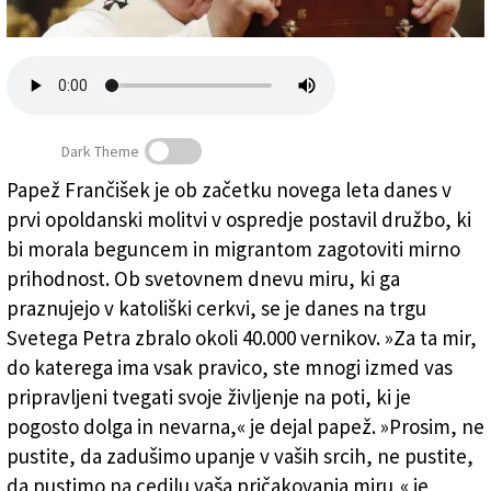
Založnik
Zadruga PD
Naročnine
Dark Theme
Papež Frančišek je ob začetku novega leta danes v
prvi opoldanski molitvi v ospredje postavil družbo, ki
Papež ponovno spomnil na migrante
bi morala beguncem in migrantom zagotoviti mirno
prihodnost. Ob svetovnem dnevu miru, ki ga
praznujejo v katoliški cerkvi, se je danes na trgu
Svetega Petra zbralo okoli 40.000 vernikov. »Za ta mir,
do katerega ima vsak pravico, ste mnogi izmed vas
pripravljeni tvegati svoje življenje na poti, ki je
pogosto dolga in nevarna,« je dejal papež. »Prosim, ne
pustite, da zadušimo upanje v vaših srcih, ne pustite,
da pustimo na cedilu vaša pričakovanja miru,« je