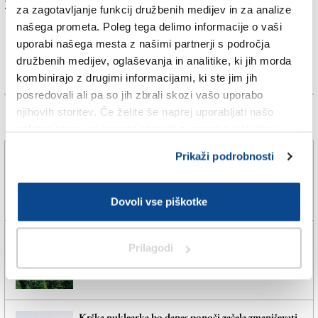
Za branje in pisanje komentarjev
je potrebna prijava
za zagotavljanje funkcij družbenih medijev in za analize
našega prometa. Poleg tega delimo informacije o vaši
uporabi našega mesta z našimi partnerji s področja
družbenih medijev, oglaševanja in analitike, ki jih morda
kombinirajo z drugimi informacijami, ki ste jim jih
posredovali ali pa so jih zbrali skozi vašo uporabo
njihovih storitev. Če želite še naprej uporabljati našo
Več novic
spletno stran, se morate strinjati z uporabo piškotkov.
Prikaži podrobnosti
S petkovimi nevihtami se bo vročina zmanjšala le
delno in prehodno
5. avg. 2026 | 16:33
DARKO BRADASSI |
Dovoli vse piškotke
Tropske noči namerili v več krajih nad 1000 metrov
Prilagodi
nadmorske višine
5. avg. 2026 | 16:01
SPLETNO UREDNIŠTVO |
Krška nuklearka bo danes ponoči začela zmanjševati