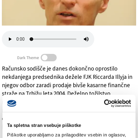
Založnik
Zadruga PD
Naročnine
Dark Theme
Računsko sodišče je danes dokončno oprostilo
nekdanjega predsednika dežele FJK Riccarda Illyja in
Računsko sodišče dokončno oprostilo Riccarda Illyja
njegov odbor zaradi prodaje bivše kasarne finančne
straže na Trbižu leta 2004. Deželno tožilstvo
računskega sodišča je v prvi stopnji obtožilo Illyja ter
njegov odbor zaradi domnevne povzročitve škode
državi v vrednosti 194.000 evrov, ker je menilo, da je
Ta spletna stran vsebuje piškotke
bila prodajna cena kasarne prenizka.
Piškotke uporabljamo za prilagoditev vsebin in oglasov,