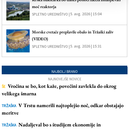
moč reaktorja
5. avg. 2026 | 15:04
SPLETNO UREDNIŠTVO |
Morske cvetače preplavile obalo in Tržaški zaliv
(VIDEO)
5. avg. 2026 | 15:31
SPLETNO UREDNIŠTVO |
NAJBOLJ BRANO
NAJNOVEJŠE NOVICE
Vročina se bo, kot kaže, povečini zavlekla do okrog
ŠE
velikega šmarna
V Trstu namerili najtoplejšo noč, odkar obstajajo
TRŽAŠKA
meritve
Nadaljeval bo s študijem ekonomije in
TRŽAŠKA