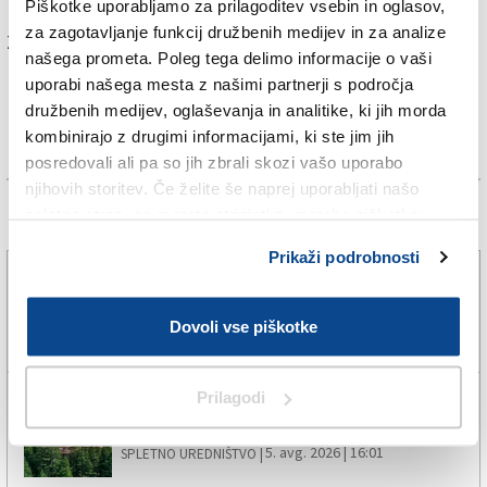
Piškotke uporabljamo za prilagoditev vsebin in oglasov,
za zagotavljanje funkcij družbenih medijev in za analize
Za branje in pisanje komentarjev
je potrebna prijava
našega prometa. Poleg tega delimo informacije o vaši
uporabi našega mesta z našimi partnerji s področja
družbenih medijev, oglaševanja in analitike, ki jih morda
kombinirajo z drugimi informacijami, ki ste jim jih
posredovali ali pa so jih zbrali skozi vašo uporabo
njihovih storitev. Če želite še naprej uporabljati našo
spletno stran, se morate strinjati z uporabo piškotkov.
Več novic
Prikaži podrobnosti
S petkovimi nevihtami se bo vročina zmanjšala le
delno in prehodno
Dovoli vse piškotke
5. avg. 2026 | 16:33
DARKO BRADASSI |
Prilagodi
Tropske noči namerili v več krajih nad 1000 metrov
nadmorske višine
5. avg. 2026 | 16:01
SPLETNO UREDNIŠTVO |