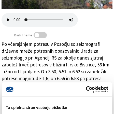
Založnik
Zadruga PD
Naročnine
Dark Theme
Po včerajšnjem potresu v Posočju so seizmografi
državne mreže potresnih opazovalnic Urada za
Več potresnih sunkov v bližini Ilirske Bistrice
seizmologijo pri Agenciji RS za okolje danes zjutraj
zabeležili več potresov v bližini Ilirske Bistrice, 56 km
južno od Ljubljane. Ob 3.50, 5.51 in 6.52 so zabeležili
potrese magnitude 1,6, ob 6.56 in 6.58 pa potresa
magnitude 1,7.
Po prvih podatkih so potres čutili posamezni
prebivalci Koritnic, Knežaka in Podgrada. Ocenjujejo,
da učinki potresov niso presegli III. stopnje po
Ta spletna stran vsebuje piškotke
evropski potresni lestvici (EMS-98).