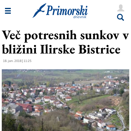
Novice
Tržaška
Več potresnih sunkov v
Goriška
bližini Ilirske Bistrice
Kultura
Šport
18. jan. 2018 | 11:25
Še
Vreme
V Kioskih
Uredništvo
Oglasi