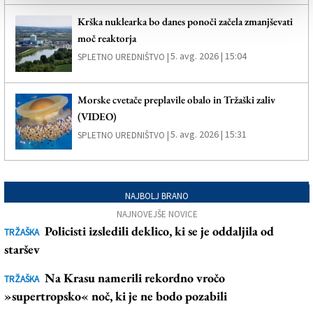
Krška nuklearka bo danes ponoči začela zmanjševati
moč reaktorja
5. avg. 2026 | 15:04
SPLETNO UREDNIŠTVO |
Morske cvetače preplavile obalo in Tržaški zaliv
(VIDEO)
5. avg. 2026 | 15:31
SPLETNO UREDNIŠTVO |
NAJBOLJ BRANO
NAJNOVEJŠE NOVICE
Policisti izsledili deklico, ki se je oddaljila od
TRŽAŠKA
staršev
Na Krasu namerili rekordno vročo
TRŽAŠKA
»supertropsko« noč, ki je ne bodo pozabili