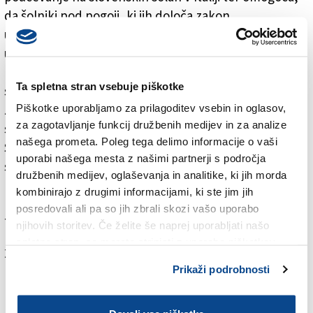
da šolniki pod pogoji, ki jih določa zakon,
usposobljenost, pridobljeno v Sloveniji, uradno
uveljavljajo tudi v Italiji na naših šolah. Tudi to novo
pooblastilo torej ne zadeva t.i. »ekvipolenc« na
Ta spletna stran vsebuje piškotke
splošno (za le-te so pristojne univerze ter ministrstvi
za javno upravo in pravosodje), ampak samo tiste, ki
Piškotke uporabljamo za prilagoditev vsebin in oglasov,
za zagotavljanje funkcij družbenih medijev in za analize
so namenjene za poučevanje na slovenski šoli.
našega prometa. Poleg tega delimo informacije o vaši
Šolniki, ki želijo na slovenski šoli v Italiji uveljaviti
uporabi našega mesta z našimi partnerji s področja
slovensko univerzitetno diplomo, bodo zato odslej
družbenih medijev, oglaševanja in analitike, ki jih morda
namesto na ministrstvo za šolstvo v Rimu svoje vloge
kombinirajo z drugimi informacijami, ki ste jim jih
naslavljali na Urad za slovenske šole v Ul. S. Martiri 3 v
posredovali ali pa so jih zbrali skozi vašo uporabo
Trstu.
njihovih storitev. Če želite še naprej uporabljati našo
spletno stran, se morate strinjati z uporabo piškotkov.
Za branje in pisanje komentarjev
je potrebna prijava
Prikaži podrobnosti