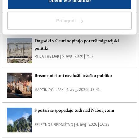
Dovoli vse piškotke
Prilagodi
Več novic
Dogodki v Ceuti odpirajo pot trši migracijski
politiki
5. avg. 2026 | 7:12
MITJA TRETJAK |
Brezmejni ritmi navdušili tržaško publiko
4. avg. 2026 | 18:41
MARTIN POLJSAK |
S požari se spopadajo tudi nad Naborjetom
4. avg. 2026 | 16:33
SPLETNO UREDNIŠTVO |