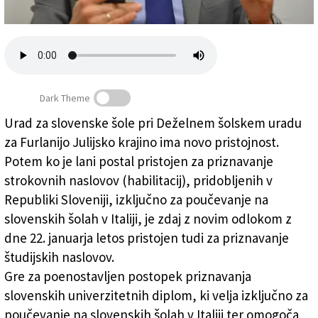
Založnik
Zadruga PD
Naročnine
Dark Theme
Urad za slovenske šole pri Deželnem šolskem uradu
za Furlanijo Julijsko krajino ima novo pristojnost.
Urad za slovenske šole širi pristojnosti
Potem ko je lani postal pristojen za priznavanje
strokovnih naslovov (habilitacij), pridobljenih v
Republiki Sloveniji, izključno za poučevanje na
slovenskih šolah v Italiji, je zdaj z novim odlokom z
dne 22. januarja letos pristojen tudi za priznavanje
študijskih naslovov.
Gre za poenostavljen postopek priznavanja
slovenskih univerzitetnih diplom, ki velja izključno za
poučevanje na slovenskih šolah v Italiji ter omogoča,