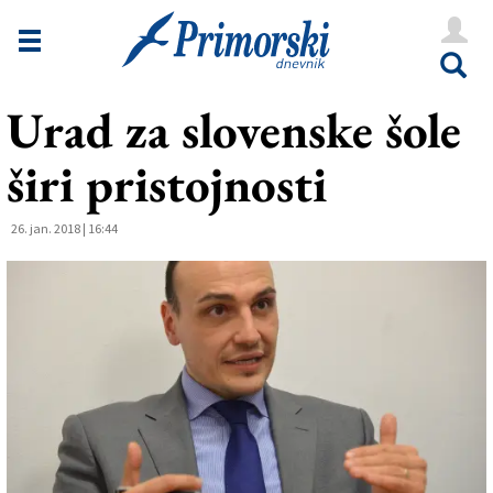
Novice
Tržaška
Urad za slovenske šole
Goriška
širi pristojnosti
Kultura
Šport
26. jan. 2018 | 16:44
Še
Vreme
V Kioskih
Uredništvo
Oglasi