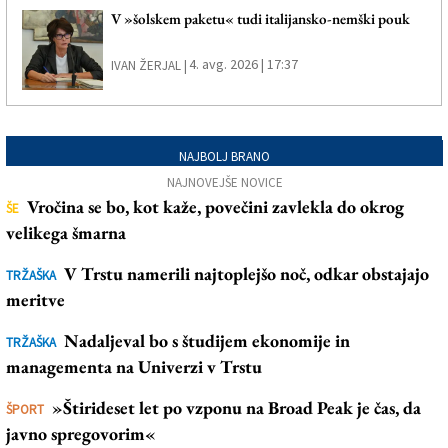
V »šolskem paketu« tudi italijansko-nemški pouk
4. avg. 2026 | 17:37
IVAN ŽERJAL |
NAJBOLJ BRANO
NAJNOVEJŠE NOVICE
Vročina se bo, kot kaže, povečini zavlekla do okrog
ŠE
velikega šmarna
V Trstu namerili najtoplejšo noč, odkar obstajajo
TRŽAŠKA
meritve
Nadaljeval bo s študijem ekonomije in
TRŽAŠKA
managementa na Univerzi v Trstu
»Štirideset let po vzponu na Broad Peak je čas, da
ŠPORT
javno spregovorim«