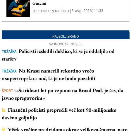
Guccini
6. avg. 2026 | 11:33
SPLETNO UREDNIŠTVO |
NAJBOLJ BRANO
NAJNOVEJŠE NOVICE
Policisti izsledili deklico, ki se je oddaljila od
TRŽAŠKA
staršev
Na Krasu namerili rekordno vročo
TRŽAŠKA
»supertropsko« noč, ki je ne bodo pozabili
»Štirideset let po vzponu na Broad Peak je čas, da
ŠPORT
javno spregovorim«
Finančni policisti preprečili več kot 90-milijonsko
ŠE
davčno goljufijo
Višek vročine predvidoma okrog velikega šmarna, nato
ŠE