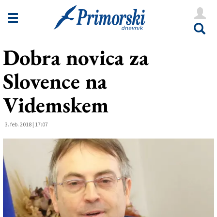
Novice
Tržaška
Dobra novica za
Goriška
Slovence na
Kultura
Šport
Videmskem
Še
3. feb. 2018 | 17:07
Vreme
V Kioskih
Uredništvo
Oglasi