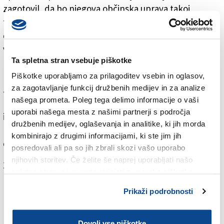
zagotovil, da bo njegova občinska uprava takoj
tehnično opremila anagrafski urad za izdajanje
dvojezičnih osebnih dokumentov. Isto bodo naredile
vse dvojezične občine na Tržaškem in Goriškem, je
Ta spletna stran vsebuje piškotke
Bandlju zagotovila tržaška prefektinja Annapaola
Porzio v svojstvu vladne komisarke za Furlanijo
Piškotke uporabljamo za prilagoditev vsebin in oglasov,
za zagotavljanje funkcij družbenih medijev in za analize
Julijsko krajino. Zappalorto je predsedniku
našega prometa. Poleg tega delimo informacije o vaši
manjšinske krovne organizacije, poleg seznama občin
uporabi našega mesta z našimi partnerji s področja
iz videmske pokrajine, priložil tudi zagotovila oddelka
družbenih medijev, oglaševanja in analitike, ki jih morda
notranjega ministrstva, ki je zadolženo za izdajanje
kombinirajo z drugimi informacijami, ki ste jim jih
osebnih dokumentov.
posredovali ali pa so jih zbrali skozi vašo uporabo
njihovih storitev. Če želite še naprej uporabljati našo
Za branje in pisanje komentarjev
je potrebna prijava
spletno stran, se morate strinjati z uporabo piškotkov.
Prikaži podrobnosti
Dovoli vse piškotke