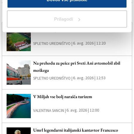
Več novic
Prilagodi
Trebensko igrišče bo ostalo v domačih rokah
6. avg. 2026 | 12:20
SPLETNO UREDNIŠTVO |
Na prehodu za pešce pri Sveti Ani avtomobil zbil
moškega
6. avg. 2026 | 12:53
SPLETNO UREDNIŠTVO |
V Miljah vse bolj narašča turizem
6. avg. 2026 | 12:00
VALENTINA SANCIN |
Umrl legendarni italijanski kantavtor Francesco