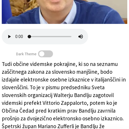
Založnik
Zadruga PD
Naročnine
Dark Theme
Tudi občine videmske pokrajine, ki so na seznamu
zaščitnega zakona za slovensko manjšine, bodo
Dobra novica za Slovence na Videmskem
izdajale elektronske osebne izkaznice v italijanščini in
slovenščini. To je v pismu predsedniku Sveta
slovenskih organizacij Walterju Bandlju zagotovil
videmski prefekt Vittorio Zappalorto, potem ko je
Občina Čedad pred kratkim prav Bandlju zavrnila
prošnjo za dvojezično elektronsko osebno izkaznico.
Špetrski župan Mariano Zufferli je Bandlju že