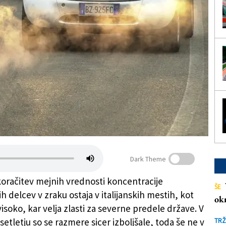
Dark Theme
koračitev mejnih vrednosti koncentracije
ŠE
 delcev v zraku ostaja v italijanskih mestih, kot
ok
visoko, kar velja zlasti za severne predele države. V
etletju so se razmere sicer izboljšale, toda še ne v
TRŽ