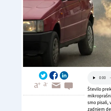
Število pre
mikroprašnih
smo pisali, 
zadnjem des