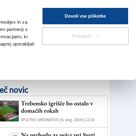
Prijava
Dovoli vse piškotke
medijev in za
Iskanje
V Kioskih
i partnerji s
Prilagodi
ormacijami, ki
naprej uporabljati
eč novic
Trebensko igrišče bo ostalo v
domačih rokah
6. avg. 2026 | 12:20
SPLETNO UREDNIŠTVO |
Na prehodu za pešce pri Sveti