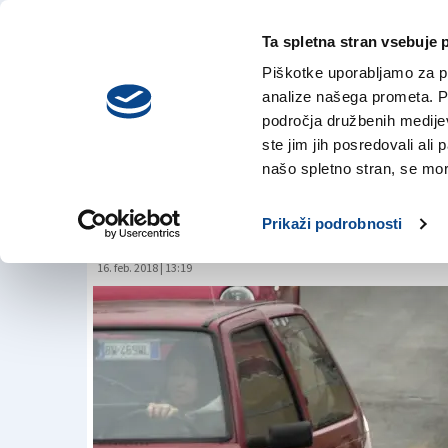
Ta spletna stran vsebuje 
VREME
četrtek,
DANES
Piškotke uporabljamo za pr
6. avgusta 2026
analize našega prometa. Po
področja družbenih medijev,
ste jim jih posredovali ali 
Prekoračitve zračn
našo spletno stran, se mora
vedno prepogoste
Prikaži podrobnosti
16. feb. 2018 | 13:19