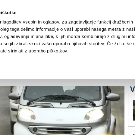
piškotke
ilagoditev vsebin in oglasov, za zagotavljanje funkcij družbenih 
leg tega delimo informacije o vaši uporabi našega mesta z našim
NOVICE
TRŽAŠKA
GORIŠKA
KULTURA
ŠPORT
ŠE
 oglaševanja in analitike, ki jih morda kombinirajo z drugimi inf
pa so jih zbrali skozi vašo uporabo njihovih storitev. Če želite še 
e onesnaženosti so še
te strinjati z uporabo piškotkov.
V