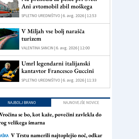
Ani avtomobil zbil moškega
6. avg. 2026 | 12:53
SPLETNO UREDNIŠTVO |
V Miljah vse bolj narašča
turizem
6. avg. 2026 | 12:00
VALENTINA SANCIN |
Umrl legendarni italijanski
kantavtor Francesco Guccini
6. avg. 2026 | 11:33
SPLETNO UREDNIŠTVO |
NAJBOLJ BRANO
NAJNOVEJŠE NOVICE
Vročina se bo, kot kaže, povečini zavlekla do
rog velikega šmarna
V Trstu namerili najtoplejšo noč, odkar
AŠKA