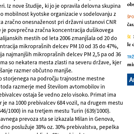
dno prepogoste
obs
i. Iz nove študije, ki jo je opravila delovna skupina
no mobilnost kyotske organizacie v sodelovanju z
ŠP
za zračno onesnaženost pri državni ustanovi CNR
ča
se je povprečna zračna koncentracija dušikovega
talijanskih mestih od leta 2006 zmanjšala od 20 do
ŠE
le
tracija mikroprašnih delcev PM 10 od 35 do 47%,
ja najmanjših mikroprašnih delcev PM 2,5 pa od 36
TRŽ
ema so nekatera mesta zlasti na severu države, kjer
mi
oljšanje razmer občutno manjše.
ilo storjenega na področju trajnostne mestne
A
 toda razmerje med številom avtomobilov in
ebivalcev ostaja še vedno zelo visoko. Primat ima
er je na 1000 prebivalcev 684 vozil, na drugem mestu
(646/1000) in na tretjem mestu Turin (639/1000).
 javnega prevoza sta se izkazala Milan in Genova,
redno poslužuje 38% oz. 30% prebivalstva, pepelka