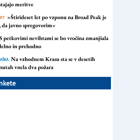
tajajo meritve
»Štirideset let po vzponu na Broad Peak je
ORT
s, da javno spregovorim«
S petkovimi nevihtami se bo vročina zmanjšala
 delno in prehodno
Na vzhodnem Krasu sta se v desetih
AŠKA
nutah vnela dva požara
nkete