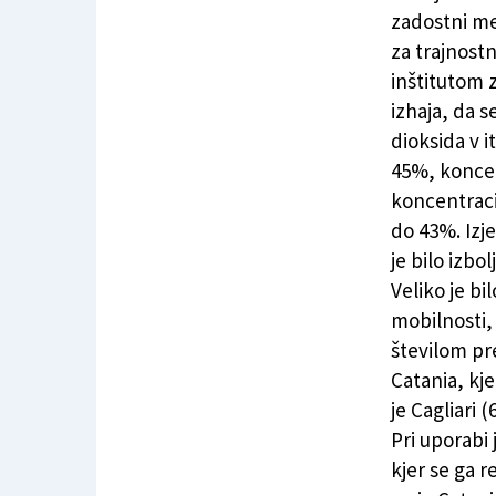
Prekoračitve zračne onesnaženosti so še ve
zadostni mer
za trajnost
inštitutom 
izhaja, da 
dioksida v i
45%, koncen
koncentraci
do 43%. Izj
je bilo izb
Veliko je b
mobilnosti,
številom pr
Catania, kj
je Cagliari 
Pri uporabi
kjer se ga 