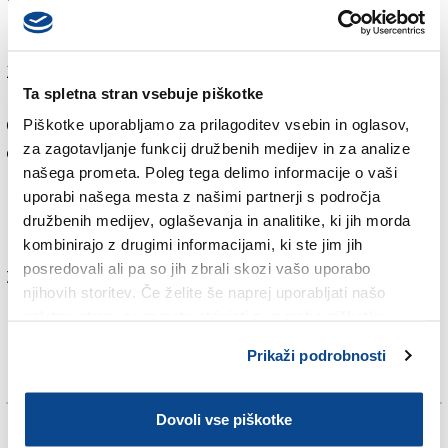
poslala slovenskim ribičem.
Pravnim osebam v Sloveniji so izrekli kazni v višini
10.000 kun (1330 evrov), odgovornim osebam v
Ta spletna stran vsebuje piškotke
podjetju pa še dodatnih 5000 kun (660 evrov) kazni.
Obrtnike so kaznovali s približno 2500 kunami (340
Piškotke uporabljamo za prilagoditev vsebin in oglasov,
za zagotavljanje funkcij družbenih medijev in za analize
evri).
našega prometa. Poleg tega delimo informacije o vaši
Kapitana italijanske ribiške ladje so ovadili tudi zaradi
uporabi našega mesta z našimi partnerji s področja
kršitve hrvaškega zakona o morskem ribištvu, ki
družbenih medijev, oglaševanja in analitike, ki jih morda
predvideva kazen do 15.000 kun (2025 evrov).
kombinirajo z drugimi informacijami, ki ste jim jih
posredovali ali pa so jih zbrali skozi vašo uporabo
Za branje in pisanje komentarjev
je potrebna prijava
njihovih storitev. Če želite še naprej uporabljati našo
spletno stran, se morate strinjati z uporabo piškotkov.
Prikaži podrobnosti
Dovoli vse piškotke