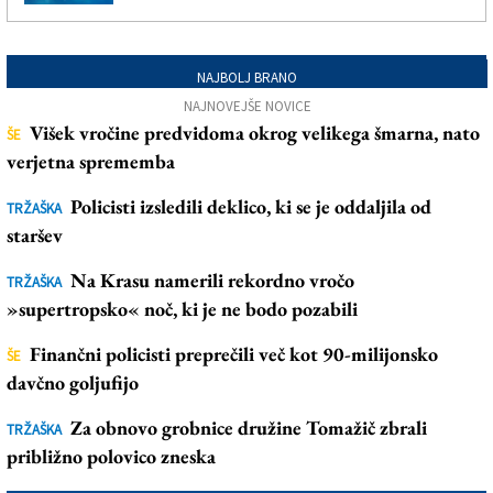
NAJBOLJ BRANO
NAJNOVEJŠE NOVICE
Višek vročine predvidoma okrog velikega šmarna, nato
ŠE
verjetna sprememba
Policisti izsledili deklico, ki se je oddaljila od
TRŽAŠKA
staršev
Na Krasu namerili rekordno vročo
TRŽAŠKA
»supertropsko« noč, ki je ne bodo pozabili
Finančni policisti preprečili več kot 90-milijonsko
ŠE
davčno goljufijo
Za obnovo grobnice družine Tomažič zbrali
TRŽAŠKA
približno polovico zneska