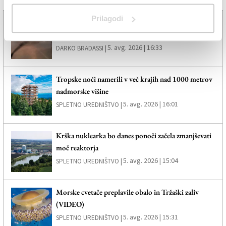
Več novic
Prilagodi
S petkovimi nevihtami se bo vročina zmanjšala le
delno in prehodno
5. avg. 2026 | 16:33
DARKO BRADASSI |
Tropske noči namerili v več krajih nad 1000 metrov
nadmorske višine
5. avg. 2026 | 16:01
SPLETNO UREDNIŠTVO |
Krška nuklearka bo danes ponoči začela zmanjševati
moč reaktorja
5. avg. 2026 | 15:04
SPLETNO UREDNIŠTVO |
Morske cvetače preplavile obalo in Tržaški zaliv
(VIDEO)
5. avg. 2026 | 15:31
SPLETNO UREDNIŠTVO |