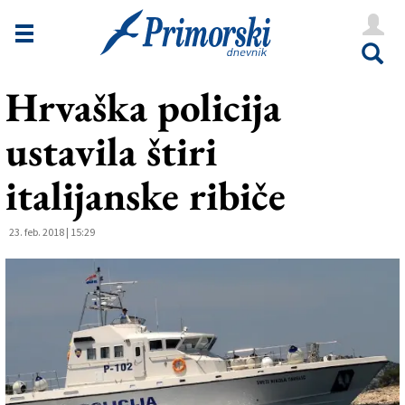
Novice
Tržaška
Hrvaška policija
Goriška
ustavila štiri
Kultura
Šport
italijanske ribiče
Še
23. feb. 2018 | 15:29
Vreme
V Kioskih
Uredništvo
Oglasi