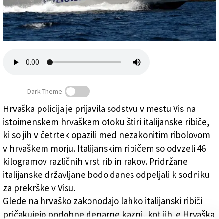
Založnik
Zadruga PD
Naročnine
Dark Theme
Hrvaška policija je prijavila sodstvu v mestu Vis na
istoimenskem hrvaškem otoku štiri italijanske ribiče,
Hrvaška policija ustavila štiri italijanske ribiče
ki so jih v četrtek opazili med nezakonitim ribolovom
v hrvaškem morju. Italijanskim ribičem so odvzeli 46
kilogramov različnih vrst rib in rakov. Pridržane
italijanske državljane bodo danes odpeljali k sodniku
za prekrške v Visu.
Glede na hrvaško zakonodajo lahko italijanski ribiči
pričakujejo podobne denarne kazni, kot jih je Hrvaška