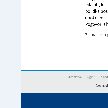
Umberto Galimberti o Italiji za slovensko tele
mladih, ki s
politika pos
upokojenci.
Pogovor lah
Za branje in
Uredništvo
Oglasi
Zgod
Copyrig