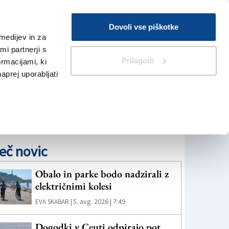
Prijava
Dovoli vse piškotke
medijev in za
Iskanje
V Kioskih
i partnerji s
Prilagodi
ormacijami, ki
naprej uporabljati
eč novic
Obalo in parke bodo nadzirali z
električnimi kolesi
5. avg. 2026 | 7:49
EVA SKABAR |
Dogodki v Ceuti odpirajo pot