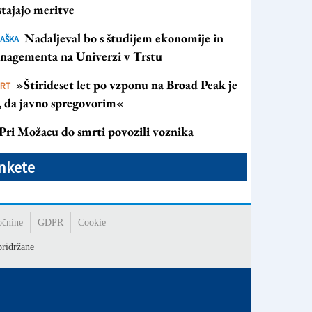
tajajo meritve
Nadaljeval bo s študijem ekonomije in
AŠKA
nagementa na Univerzi v Trstu
»Štirideset let po vzponu na Broad Peak je
ORT
s, da javno spregovorim«
Pri Možacu do smrti povozili voznika
nkete
očnine
GDPR
Cookie
ridržane