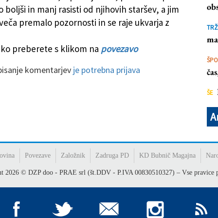
vizijo
obs
o boljši in manj rasisti od njihovih staršev, a jim
veča premalo pozornosti in se raje ukvarja z
TRŽ
ma
ko preberete s klikom na
povezavo
ŠP
 pisanje komentarjev
je potrebna prijava
ča
ŠE
A
ovina
Povezave
Založnik
Zadruga PD
KD Bubnič Magajna
Nar
ht
2026
© DZP doo - PRAE srl (št.DDV - P.IVA 00830510327) – Vse pravice p