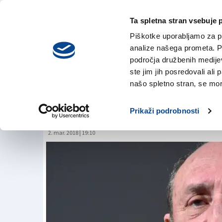
Ta spletna stran vsebuje 
VREME
sreda,
DANES
Piškotke uporabljamo za pr
5. avgusta 2026
analize našega prometa. Po
področja družbenih medijev,
ste jim jih posredovali ali 
Umberto Galimberti
našo spletno stran, se mora
slovensko televizij
Prikaži podrobnosti
2. mar. 2018 | 19:10