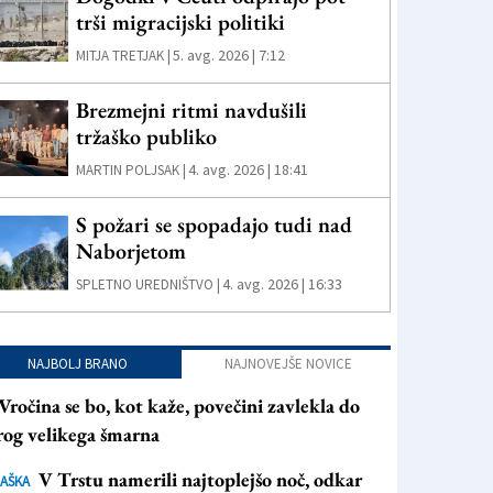
trši migracijski politiki
5. avg. 2026 | 7:12
MITJA TRETJAK |
Brezmejni ritmi navdušili
tržaško publiko
4. avg. 2026 | 18:41
MARTIN POLJSAK |
S požari se spopadajo tudi nad
Naborjetom
4. avg. 2026 | 16:33
SPLETNO UREDNIŠTVO |
NAJBOLJ BRANO
NAJNOVEJŠE NOVICE
Vročina se bo, kot kaže, povečini zavlekla do
rog velikega šmarna
V Trstu namerili najtoplejšo noč, odkar
AŠKA