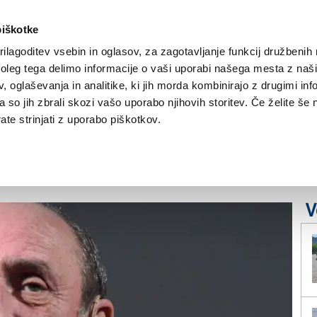
piškotke
ilagoditev vsebin in oglasov, za zagotavljanje funkcij družbenih 
leg tega delimo informacije o vaši uporabi našega mesta z našim
NOVICE
TRŽAŠKA
GORIŠKA
KULTURA
ŠPORT
ŠE
 oglaševanja in analitike, ki jih morda kombinirajo z drugimi inf
pa so jih zbrali skozi vašo uporabo njihovih storitev. Če želite še 
 o Italiji za
te strinjati z uporabo piškotkov.
o
V