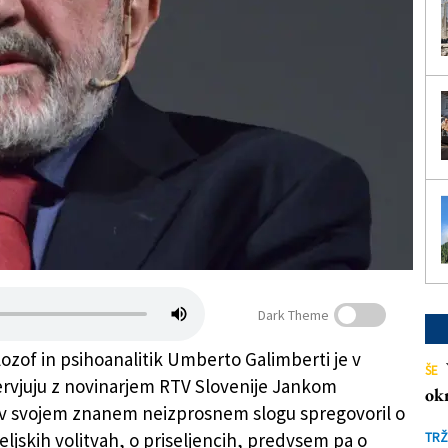
Dark Theme
filozof in psihoanalitik Umberto Galimberti je v
ŠE
rvjuju z novinarjem RTV Slovenije Jankom
ok
v svojem znanem neizprosnem slogu spregovoril o
edeljskih volitvah, o priseljencih, predvsem pa o
TRŽ