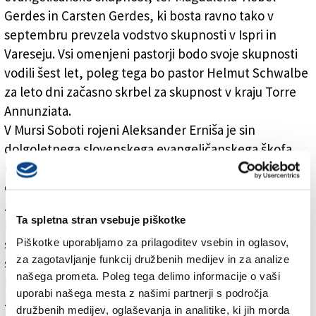
Gerdes in Carsten Gerdes, ki bosta ravno tako v
septembru prevzela vodstvo skupnosti v Ispri in
Vareseju. Vsi omenjeni pastorji bodo svoje skupnosti
vodili šest let, poleg tega bo pastor Helmut Schwalbe
za leto dni začasno skrbel za skupnost v kraju Torre
Annunziata.
V Mursi Soboti rojeni Aleksander Erniša je sin
dolgoletnega slovenskega evangeličanskega škofa
(danes častnega škofa) Geze Erniše. Po končani
osnovni šoli je več let preživel na Slovaškem, kjer je
začel študirati teologijo, kar je pozneje nadaljeval na
Ta spletna stran vsebuje piškotke
Dunaju, od leta 2004 pa je duhovnik evangeličanske
Piškotke uporabljamo za prilagoditev vsebin in oglasov,
skupnosti v Sloveniji, kjer je leta 2005 nastopil tudi
za zagotavljanje funkcij družbenih medijev in za analize
službo vojaškega kurata, ki jo je opravljal do letos.
našega prometa. Poleg tega delimo informacije o vaši
Leta 2016 je na podiplomski šoli
uporabi našega mesta z našimi partnerji s področja
Znanstvenoraziskovalnega središča Slovenske
družbenih medijev, oglaševanja in analitike, ki jih morda