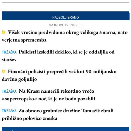
NAJBOLJ BRANO
NAJNOVEJŠE NOVICE
Višek vročine predvidoma okrog velikega šmarna, nato
ŠE
verjetna sprememba
Policisti izsledili deklico, ki se je oddaljila od
TRŽAŠKA
staršev
Finančni policisti preprečili več kot 90-milijonsko
ŠE
davčno goljufijo
Na Krasu namerili rekordno vročo
TRŽAŠKA
»supertropsko« noč, ki je ne bodo pozabili
Za obnovo grobnice družine Tomažič zbrali
TRŽAŠKA
približno polovico zneska