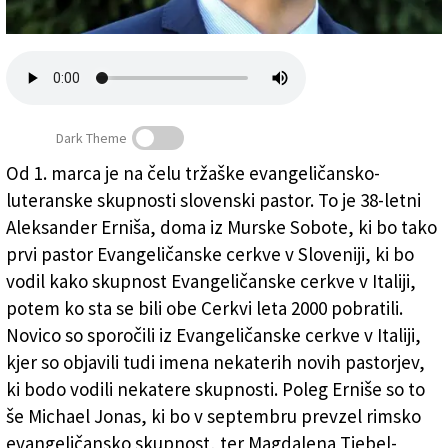
Založnik
Zadruga PD
Naročnine
Dark Theme
Od 1. marca je na čelu tržaške evangeličansko-
luteranske skupnosti slovenski pastor. To je 38-letni
Slovenec na čelu tržaških evangeličanov
Aleksander Erniša, doma iz Murske Sobote, ki bo tako
prvi pastor Evangeličanske cerkve v Sloveniji, ki bo
vodil kako skupnost Evangeličanske cerkve v Italiji,
potem ko sta se bili obe Cerkvi leta 2000 pobratili.
Novico so sporočili iz Evangeličanske cerkve v Italiji,
kjer so objavili tudi imena nekaterih novih pastorjev,
ki bodo vodili nekatere skupnosti. Poleg Erniše so to
še Michael Jonas, ki bo v septembru prevzel rimsko
evangeličansko skupnost, ter Magdalena Tiebel-